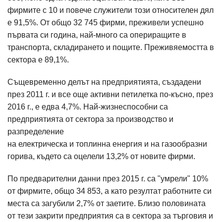
фирмите с 10 и повече служители този относителен дял
е 91,5%. От общо 32 745 фирми, преживели успешно
първата си година, най-много са опериращите в
транспорта, складирането и пощите. Преживяемостта в
сектора е 89,1%.
Същевременно делът на предприятията, създадени
през 2011 г. и все още активни петилетка по-късно, през
2016 г., е едва 4,7%. Най-жизнеспособни са
предприятията от сектора за производство и
разпределение
на електрическа и топлинна енергия и на газообразни
горива, където са оцелели 13,2% от новите фирми.
По предварителни данни през 2015 г. са "умрели" 10%
от фирмите, общо 34 853, а като резултат работните си
места са загубили 2,7% от заетите. Близо половината
от тези закрити предприятия са в сектора за търговия и