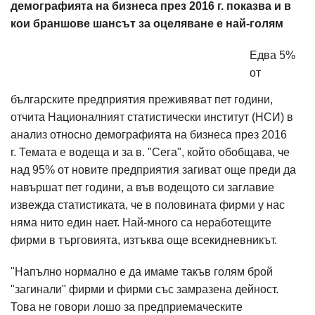
демографията на бизнеса през 2016 г. показва и в
кои браншове шансът за оцеляване е най-голям
Едва 5%
от
българските предприятия преживяват пет години,
отчита Националният статистически институт (НСИ) в
анализ относно демографията на бизнеса през 2016
г. Темата е водеща и за в. "Сега", който обобщава, че
над 95% от новите предприятия загиват още преди да
навършат пет години, а във водещото си заглавие
извежда статистиката, че в половината фирми у нас
няма нито един нает. Най-много са неработещите
фирми в търговията, изтъква още всекидневникът.
"Напълно нормално е да имаме такъв голям брой
"загинали" фирми и фирми със замразена дейност.
Това не говори лошо за предприемаческите