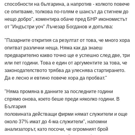
способности на българина, а напротив - колкото повече
се опитваме, толкова по-голям е шансът да стигнем до
нещо добро", коментира обаче пред БНР икономистът
от "Индъстри уоч" Лъчезар Богданов и допълва:
"Пазарните открития са резултат от това, че много хора
опитват различни неща. Няма как да знаеш
предварително какво точно ще е успешно след две, три
или пет години. Това е един от аргументите за това, че
законодателството трябва да улеснява стартирането.
Да е лесно и евтино повече хора да пробват."
"Няма промяна в данните за последните години
спрямо онова, което беше преди няколко години. В
България
половината действащи фирми нямат служители и още
около 37% имат до 4-ма служители", напомни
анализаторът, като посочи, че огромният брой