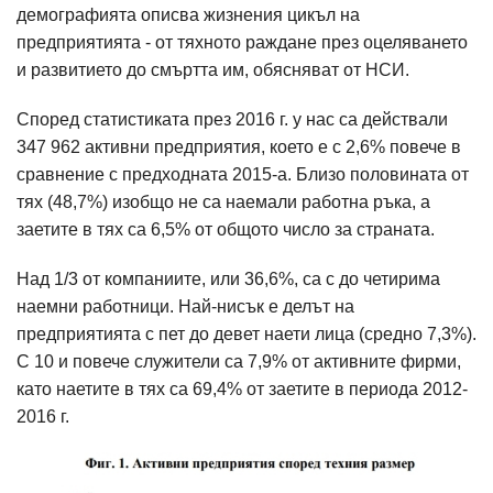
демографията описва жизнения цикъл на
предприятията - от тяхното раждане през оцеляването
и развитието до смъртта им, обясняват от НСИ.
Според статистиката през 2016 г. у нас са действали
347 962 активни предприятия, което е с 2,6% повече в
сравнение с предходната 2015-а. Близо половината от
тях (48,7%) изобщо не са наемали работна ръка, а
заетите в тях са 6,5% от общото число за страната.
Над 1/3 от компаниите, или 36,6%, са с до четирима
наемни работници. Най-нисък е делът на
предприятията с пет до девет наети лица (средно 7,3%).
С 10 и повече служители са 7,9% от активните фирми,
като наетите в тях са 69,4% от заетите в периода 2012-
2016 г.