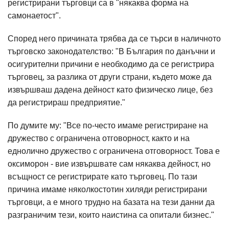
регистрирани търговци са в "някаква форма на
самонаетост".
Според него причината трябва да се търси в наличното
търговско законодателство: "В България по данъчни и
осигурителни причини е необходимо да се регистрира
търговец, за разлика от други страни, където може да
извършваш дадена дейност като физическо лице, без
да регистрираш предприятие."
По думите му: "Все по-често имаме регистриране на
дружество с ограничена отговорност, както и на
еднолично дружество с ограничена отговорност. Това е
оксиморон - вие извършвате сам някаква дейност, но
всъщност се регистрирате като търговец. По тази
причина имаме няколкостотин хиляди регистрирани
търговци, а е много трудно на базата на тези данни да
разграничим тези, които наистина са опитали бизнес."