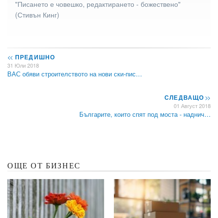
"Писането е човешко, редактирането - божествено"
(Стивън Кинг)
<<
ПРЕДИШНО
31 Юли 2018
ВАС обяви строителството на нови ски-пис…
СЛЕДВАЩО
>>
01 Август 2018
Българите, които спят под моста - наднич…
ОЩЕ ОТ БИЗНЕС