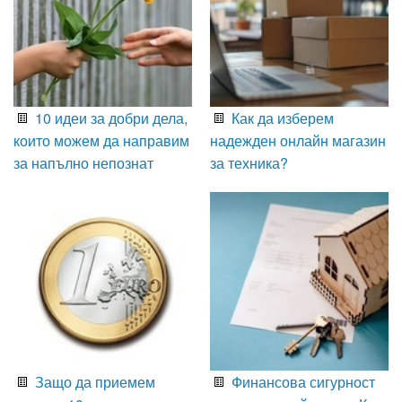
10 идеи за добри дела,
Как да изберем
които можем да направим
надежден онлайн магазин
за напълно непознат
за техника?
Защо да приемем
Финансова сигурност