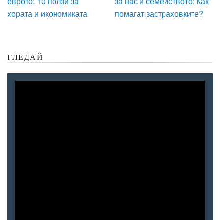
еврото: 10 ползи за
за нас и семейството: Как
хората и икономиката
помагат застраховките?
ГЛЕДАЙ