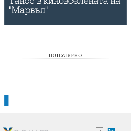
Танос в киновселената на
"Марвъл"
ПОПУЛЯРНО