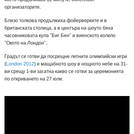
организаторите.
Близо толкова продължиха фойерверките и в
британската столица, а в центъра на шоуто бяха
часовниковата кула "Биг Бен" и виенското колело
"Окото на Лондон".
Градът се готви да посрещне летните олимпийски игри
(
London 2012
) и мащабното шоу в нощното небе на 31-
ви срещу 1-ви загатна какво се готви за церемонията
по откриването на 27 юли.