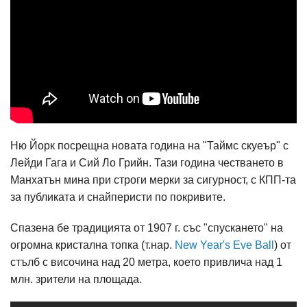
Ню Йорк посрещна новата година на "Таймс скуеър" с
Лейди Гага и Сий Ло Грийн. Тази година честването в
Манхатън мина при строги мерки за сигурност, с КПП-та
за публиката и снайперисти по покривите.
Спазена бе традицията от 1907 г. със "спускането" на
огромна кристална топка (т.нар.
New Year's Eve Ball
) от
стълб с височина над 20 метра, което привлича над 1
млн. зрители на площада.