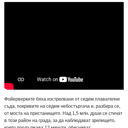
Фойерверките бяха изстрелвани от седем плавателни
съда, покривите на седем небостъргача и, разбира се,
от моста на пристанището. Над 1,5 млн. души се стичат
в този район на града, за да наблюдават зрелището,
което продължава 12 минути, обясняват