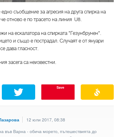
 едно съобщение за агресия на друга спирка на
 че отново е по трасето на линия U8.
жи на ескалатора на спирката "Гезунбрунен".
ицето и също е пострадал. Случаят е от януари
 се дава гласност.
ия засега са неизвестни.
Save
Лазарова
12 юли 2017, 08:38
а във Варна - обича морето, пътешествията до