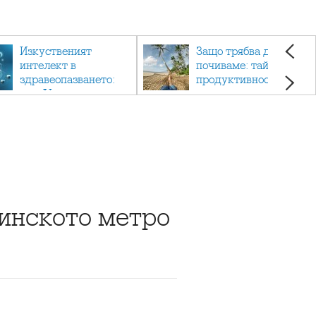
Изкуственият
Защо трябва да си
интелект в
почиваме: тайната на
здравеопазването:
продуктивността,
как AI променя
здравето и добрия
медицината
живот.
линското метро