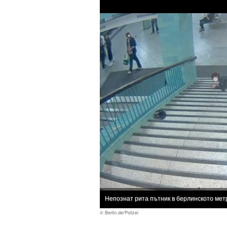
Непознат рита пътник в берлинското мет
© Berlin.de/Polizei