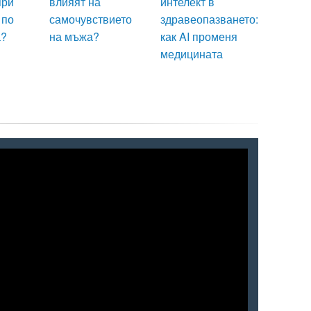
при
влияят на
интелект в
 по
самочувствието
здравеопазването:
а?
на мъжа?
как AI променя
медицината