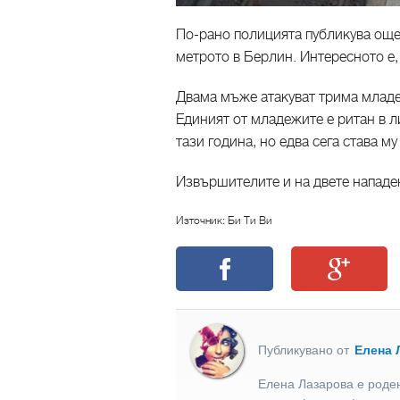
По-рано полицията публикува още
метрото в Берлин. Интересното е,
Двама мъже атакуват трима младе
Единият от младежите е ритан в л
тази година, но едва сега става му
Извършителите и на двете нападен
Източник: Би Ти Ви
Публикувано от
Елена 
Елена Лазарова е роден