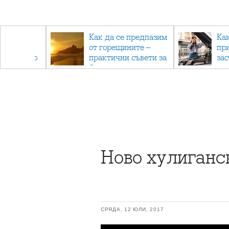
рез
Как да се предпазим
Ка
 - с
от горещините –
пр
ри отново
практични съвети за
за
та
безопасно лято
Ново хулиганс
СРЯДА, 12 ЮЛИ, 2017