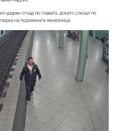
кламен надпис.
ил ударен отзад по главата, докато слизал по
спирка на подземната железница.