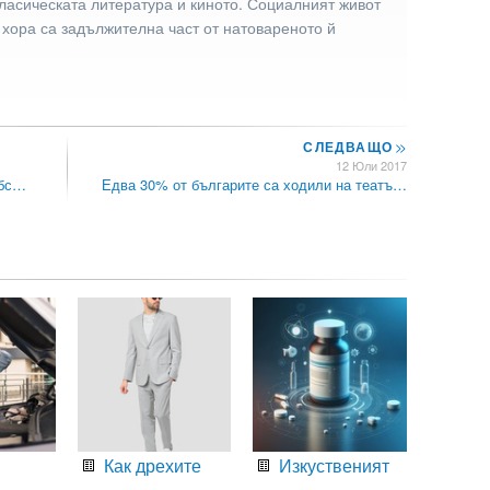
ласическата литература и киното. Социалният живот
 хора са задължителна част от натовареното й
СЛЕДВАЩО
>>
12 Юли 2017
обс…
Едва 30% от българите са ходили на театъ…
Как дрехите
Изкуственият