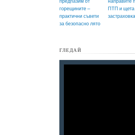
предпазим от
направите 
горещините –
ПТП и щета
практични съвети
застраховк
за безопасно лято
ГЛЕДАЙ