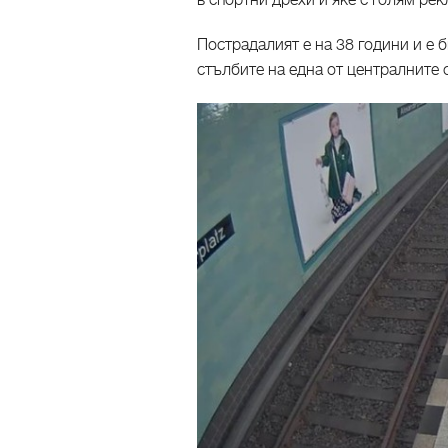
в спортни дрехи и яке с голям ре
Пострадалият е на 38 години и е б
стълбите на една от централните 