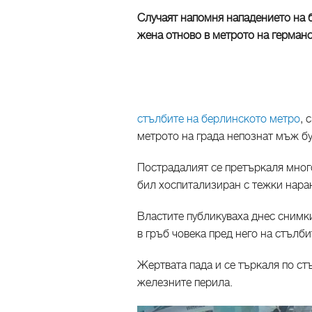
Случаят напомня нападението на 
жена отново в метрото на герман
стълбите на берлинското метро
, 
метрото на града непознат мъж бу
Пострадалият се претъркаля много
бил хоспитализиран с тежки наран
Властите публикуваха днес снимк
в гръб човека пред него на стълб
Жертвата пада и се търкаля по ст
железните перила.