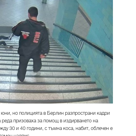
1 юни, но полицията в Берлин разпространи кадри
на реда призоваха за помощ в издирването на
жду 30 и 40 години, с тъмна коса, набит, облечен е