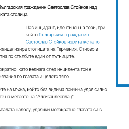
българския гражданин Светослав Стойков над
ската столица
Нов инцидент, идентичен на този, при
който
българският гражданин
Светослав Стойков изрита жена по
скандализира столицата на Германия. Отново в
тна по стълбите един от пътниците.
кратно, като веднага след инцидента той е
явания по главата и цялото тяло.
ите на мъжа, който без видима причина удря силно
ите на метрото на "Александерплац".
ъпалата надолу, удряйки могократно главата си в