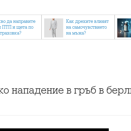
кво да направите
Как дрехите влияят
и ПТП и щета по
на самочувствието
страховка?
на мъжа?
ко нападение в гръб в бер