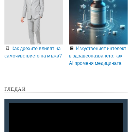
Как дрехите влияят на
Изкуственият интелект
самочувствието на мъжа?
в здравеопазването: как
AI променя медицината
ГЛЕДАЙ