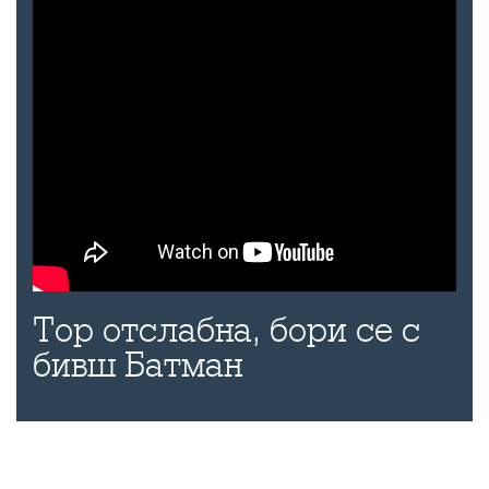
Тор отслабна, бори се с
бивш Батман