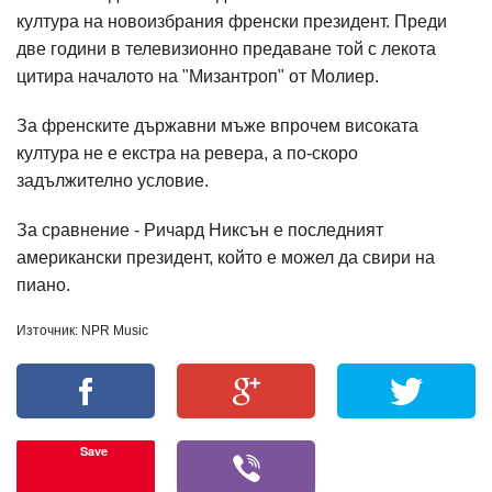
култура на новоизбрания френски президент. Преди
две години в телевизионно предаване той с лекота
цитира началото на "Мизантроп" от Молиер.
За френските държавни мъже впрочем високата
култура не е екстра на ревера, а по-скоро
задължително условие.
За сравнение - Ричард Никсън е последният
американски президент, който е можел да свири на
пиано.
Източник: NPR Music
Save