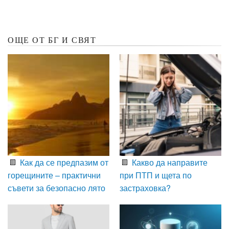
ОЩЕ ОТ БГ И СВЯТ
Как да се предпазим от
Какво да направите
горещините – практични
при ПТП и щета по
съвети за безопасно лято
застраховка?