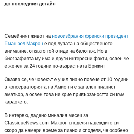
до последния детайл
Семейният живот на
новоизбрания френски президент
Еманюел Макрон
е под лупата на общественото
внимание, откакто той отиде на балотаж. Но в
биографията му има и други интересни факти, освен че
е женен за 24 години по-възрастната Брижит.
Оказва се, че човекът е учил пиано повече от 10 години
в консерваторията на Амиен и е запален пианист
аматьор, а освен това не крие привързаността си към
караокето.
В интервю, дадено миналия месец за
ClassiqueNews.com, Макрон споделя надеждите си
скоро да намери време за пиано и споделя, че особено