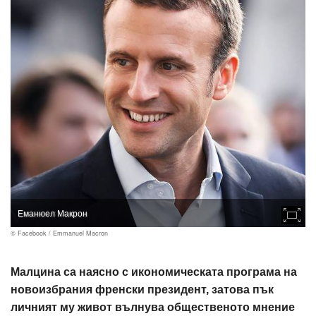
Еманюел Макрон
© Facebook / Emmanuel Macron
Малцина са наясно с икономическата програма на
новоизбрания френски президент, затова пък
личният му живот вълнува общественото мнение