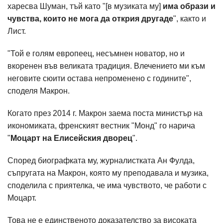
харесва Шуман, тъй като "[в музиката му]
има образи и
чувства, които не мога да открия другаде
", както и
Лист.
"Той е голям европеец, несъмнен новатор, но и
вкоренен във великата традиция. Влечението ми към
неговите сюити остава непроменено с годините",
споделя Макрон.
Когато през 2014 г. Макрон заема поста министър на
икономиката, френският вестник "Монд" го нарича
"
Моцарт на Елисейския дворец
".
Според биографката му, журналистката Ан Фулда,
съпругата на Макрон, която му преподавала и музика,
споделила с приятелка, че има чувството, че работи с
Моцарт.
Това не е единственото доказателство за високата