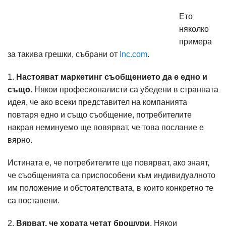
Ето
няколко
примера
за такива грешки, събрани от
Inc.com
.
1.
Настояват маркетинг съобщението да е едно и
също
. Някои професионалисти са убедени в странната
идея, че ако всеки представител на компанията
повтаря едно и също съобщение, потребителите
накрая неминуемо ще повярват, че това послание е
вярно.
Истината е, че потребителите ще повярват, ако знаят,
че съобщенията са приспособени към индивидуалното
им положение и обстоятелствата, в които конкретно те
са поставени.
2.
Вярват, че хората четат брошури
. Някои