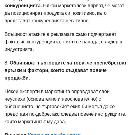
конкуренцията
. Някои маркетолози вярват, че могат
да позиционират продукта си позитивно, като
представят конкуренцията негативно.
Всъщност атаките в рекламата само подчертават
факта, че конкуренцията, която се напада, е лидер в
индустрията.
8.
Обвиняват търговците за това, че пренебрегват
връзки и фактори, които създават повече
продажби
.
Някои експерти в маркетинга оправдават свои
неуспехи (основателно и неоснователно) с
обяснението, че търговският екип би могъл да се
представя по-добре, ако следва повече инструкциите,
които маркетингът му дава.