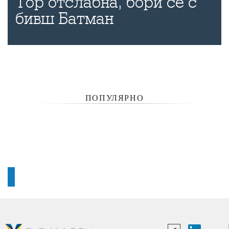
Тор отслабна, бори се с
бивш Батман
ПОПУЛЯРНО