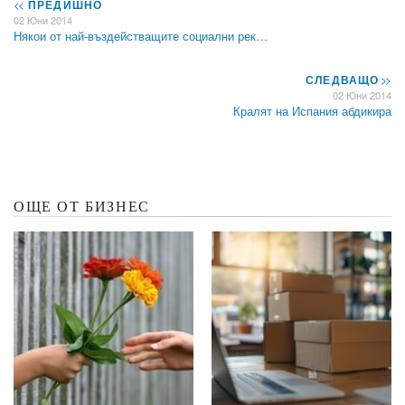
<<
ПРЕДИШНО
02 Юни 2014
Някои от най-въздействащите социални рек…
СЛЕДВАЩО
>>
02 Юни 2014
Кралят на Испания абдикира
ОЩЕ ОТ БИЗНЕС