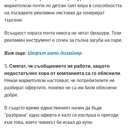
маркетолози почти по детски таят вяра в способността
на лъскавите рекламни листовки да генерират
търсене.
Всъщност хората почти никога не четат брошури. Този
рекламен инструмент е сочен за пълна загуба на пари.
Виж още:
Шефът като дизайнер
3.
Смятат, че съобщението не работи, защото
недостатъчно хора от компанията са го обяснили
.
Някои маркетолози настояват, че потребителите не
разбират офертите, понеже не са им били обяснени
добре.
В същото време единственият начин да бъде
"разбрана" една оферта е като се изслуша и пригоди
към това, което човекът би искал да купи.