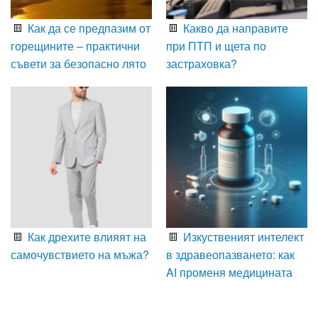
Как да се предпазим от
Какво да направите
горещините – практични
при ПТП и щета по
съвети за безопасно лято
застраховка?
Как дрехите влияят на
Изкуственият интелект
самочувствието на мъжа?
в здравеопазването: как
AI променя медицината