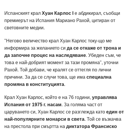
Испанският крал
Хуан Карлос I
е абдикирал, съобщи
премиерът на Испания Мариано Рахой, цитиран от
световните медии.
"Негово величество крал Хуан Карлос току-що ме
информира за желанието си
да се откаже от трона и
да започне процес на наследяване
. Убеден съм, че
това е най-добрият момент за тази промяна", уточни
Рахой. Той добави, че кралят се оттегля по лични
причини. За да се случи това, ще има
специална
промяна в конституцията
.
Крал Хуан Карлос, който е на 76 години,
управлява
Испания от 1975 г. насам
. За голяма част от
царуването си, Хуан Карлос се разглежда като
един от
най-популярните монарси в света
. Той се възкачва
на престола при смъртта на
диктатора Франсиско