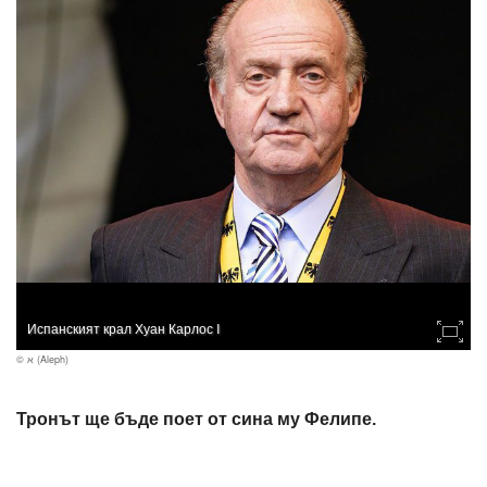
Испанският крал Хуан Карлос I
© א (Aleph)
Тронът ще бъде поет от сина му Фелипе.