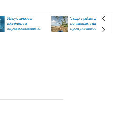
Изкуственият
Защо трябва да си
интелект в
почиваме: тайната на
здравеопазването:
продуктивността,
как AI променя
здравето и добрия
медицината
живот.