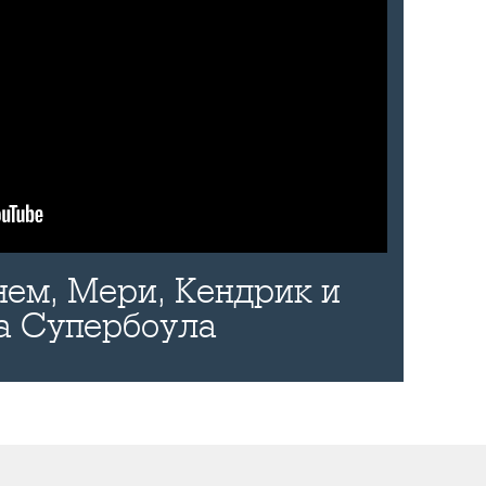
нем, Мери, Кендрик и
а Супербоула