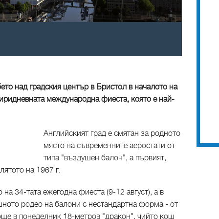
ето над градския център в Бристол в началото на
иридневната международна фиеста, която е най-
Английският град е смятан за родното
място на съвременните аеростати от
типа "въздушен балон", а първият,
 лятото на 1967 г.
 на 34-тата ежегодна фиеста (9-12 август), а в
шното родео на балони с нестандартна форма - от
ще в понеделник 18-метров "дракон", чийто кош