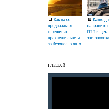
Как да се
Какво да
предпазим от
направите 
горещините –
ПТП и щета
практични съвети
застраховк
за безопасно лято
ГЛЕДАЙ