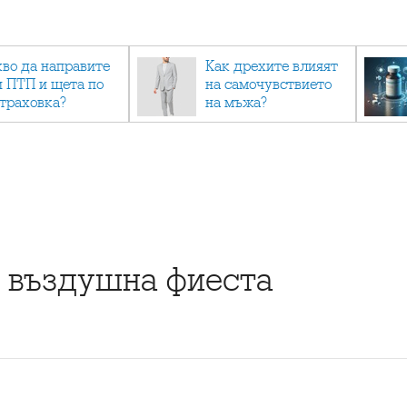
кво да направите
Как дрехите влияят
и ПТП и щета по
на самочувствието
страховка?
на мъжа?
 въздушна фиеста