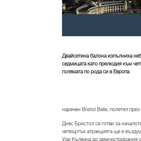
Двайсетина балона изпълниха неб
седмицата като прелюдия към чет
голямата по рода си в Европа
наречен Bristol Belle, полетял през
Днес Бристол се готви за началото
четвъртък атракцията ще е възду
Уди Кълвача до демонстрирания о