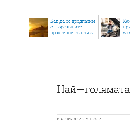
рез
Как да се предпазим
Ка
 - с
от горещините –
пр
ри отново
практични съвети за
за
та
безопасно лято
Най-голямата
ВТОРНИК, 07 АВГУСТ, 2012