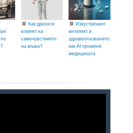
Как дрехите
Изкуственият
при
влияят на
интелект в
 по
самочувствието
здравеопазването:
а?
на мъжа?
как AI променя
медицината