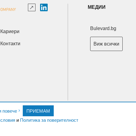
МЕДИИ
Bulevard.bg
Кариери
Контакти
Виж всички
Copyright © 2026 Ксениум ООД. Всички права запазени.
и повече
ПРИЕМАМ
Developed by
XeniumCompany.com
словия
и
Политика за поверителност