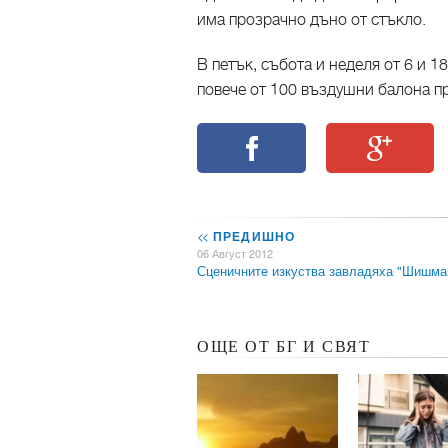
има прозрачно дъно от стъкло.
В петък, събота и неделя от 6 и 18
повече от 100 въздушни балона п
<<
ПРЕДИШНО
06 Август 2012
Сценичните изкуства завладяха "Шишма
ОЩЕ ОТ БГ И СВЯТ