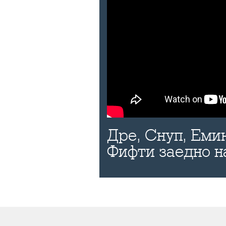
Дре, Снуп, Еми
Фифти заедно н