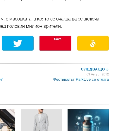
 ч. е масовката, в която се очаква да се включат
ред половин милион зрители.
Save
СЛЕДВАЩО
>>
09 Август 2012
н"
Фестивалът ParkLive се отлага