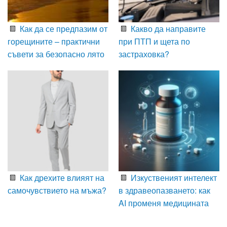
Как да се предпазим от
Какво да направите
горещините – практични
при ПТП и щета по
съвети за безопасно лято
застраховка?
Как дрехите влияят на
Изкуственият интелект
самочувствието на мъжа?
в здравеопазването: как
AI променя медицината