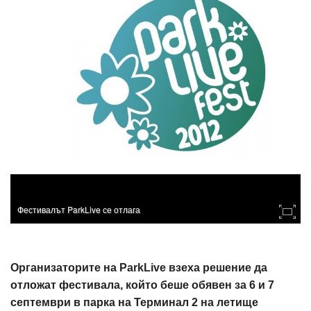
Фестивалът ParkLive се отлага
Организаторите на ParkLive взеха решение да
отложат фестивала, който беше обявен за 6 и 7
септември в парка на Терминал 2 на летище