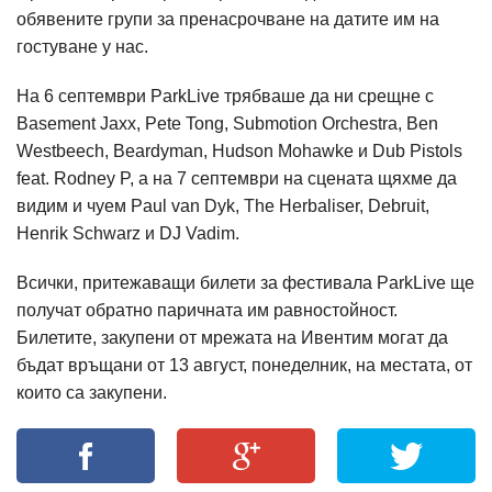
обявените групи за пренасрочване на датите им на
гостуване у нас.
На 6 септември ParkLive трябваше да ни срещне с
Basement Jaxx, Pete Tong, Submotion Orchestra, Ben
Westbeech, Beardyman, Hudson Mohawke и Dub Pistols
feat. Rodney P, а на 7 септември на сцената щяхме да
видим и чуем Paul van Dyk, The Herbaliser, Debruit,
Henrik Schwarz и DJ Vadim.
Всички, притежаващи билети за фестивала ParkLive ще
получат обратно паричната им равностойност.
Билетите, закупени от мрежата на Ивентим могат да
бъдат връщани от 13 август, понеделник, на местата, от
които са закупени.