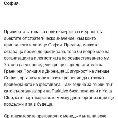
София.
Причината затова са новите мерки за сигурност за
обектите от стратегическо значение, към които
принадлежи и летище София. Предвид малкото
оставащо време до фестивала, това би попречило на
организацията и логистиката по осъществяването му.
Затова след проведени срещи с представители на
Гранична Полиция и Дирекция „Сигурност” на летище
София, организаторите взеха решение да отложат
провеждането на фестивала. Тази година за първи път
като съорганизатори на ParkLive бяха поканени и Yalta
Club, като партньорството между двете организации ще
продължи и за в бъдеще.
Организаторите преговарят с мениджмънта на вече