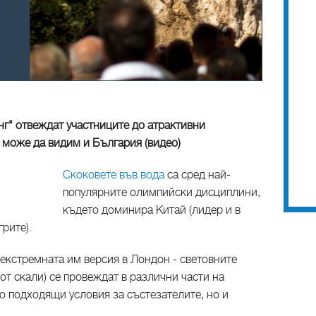
нг" отвеждат участниците до атрактивни
 може да видим и България (видео)
Скоковете във вода
са сред най-
популярните олимпийски дисциплини,
където доминира Китай (лидер и в
рите).
 екстремната им версия в Лондон - световните
от скали) се провеждат в различни части на
мо подходящи условия за състезателите, но и