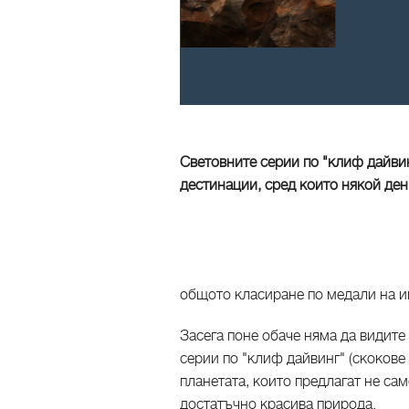
Световните серии по "клиф дайви
дестинации, сред които някой ден
общото класиране по медали на иг
Засега поне обаче няма да видите
серии по "клиф дайвинг" (скокове 
планетата, които предлагат не са
достатъчно красива природа.