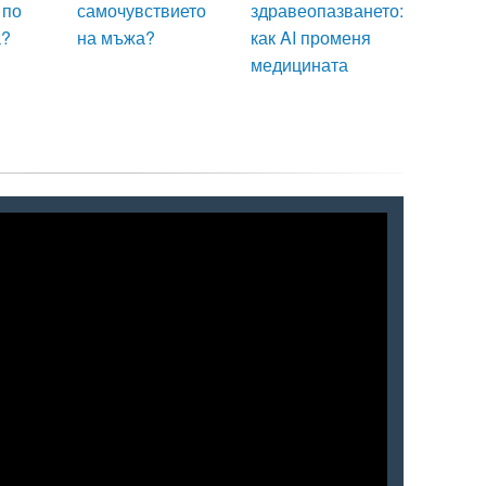
 по
самочувствието
здравеопазването:
а?
на мъжа?
как AI променя
медицината