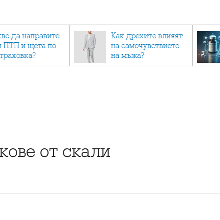
кво да направите
Как дрехите влияят
и ПТП и щета по
на самочувствието
страховка?
на мъжа?
кове от скали