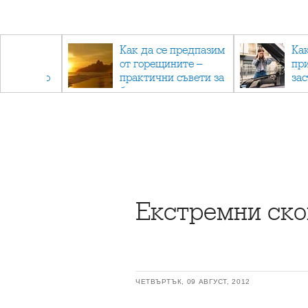
рез
Как да се предпазим
Ка
 - с
от горещините –
пр
ри отново
практични съвети за
за
та
безопасно лято
Екстремни ско
ЧЕТВЪРТЪК, 09 АВГУСТ, 2012