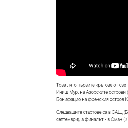
Това лято първите кръгове от све
Иниш Мур, на Азорските острови (
Бонифацио на френския остров К
Следващите стартове са в САЩ (Бо
септември), а финалът - в Оман (2