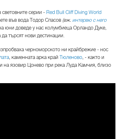
 световните серии -
Red Bull Cliff Diving World
вете във вода Тодор Спасов
(вж.
интервю с него
 на юни доведе у нас колумбиеца Орландо Дуке,
 да търсят нови дестинации.
 изпробваха черноморското ни крайбрежие - нос
лата
, каменната арка край
Тюленово
, - както и
 на язовир Цонево при река Луда Камчия, близо