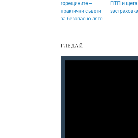
горещините –
ПТП и щета
практични съвети
застраховк
за безопасно лято
ГЛЕДАЙ