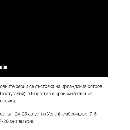
товните серии се състояха на ирландския остров
Португалия), в Норвегия и край живописния
орсика.
стън, 24-25 август) и Уелс (Пемброкшър, 7-8
7-28 септември).