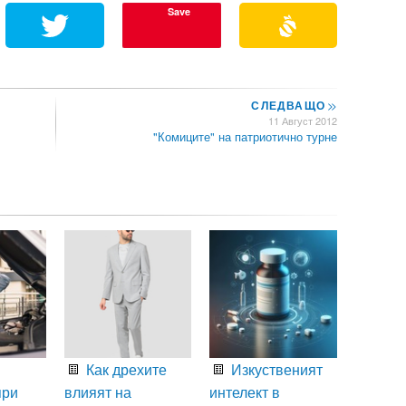
Save
СЛЕДВАЩО
>>
11 Август 2012
"Комиците" на патриотично турне
Как дрехите
Изкуственият
при
влияят на
интелект в