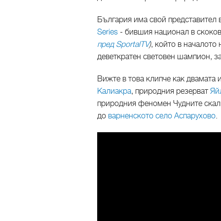
България има свой представител в
Series
- бившия национал в скоко
пред SportalTV
)
, който в началото
деветкратен световен шампион, за
Вижте в това клипче как двамата
Калиакра
, природния резерват
Яй
природния феномен Чудните скали
до
варненското село Аспарухово
.