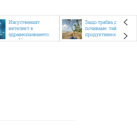
Изкуственият
Защо трябва да си
интелект в
почиваме: тайната на
здравеопазването:
продуктивността,
как AI променя
здравето и добрия
медицината
живот.