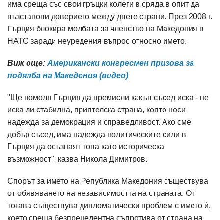
има среща със свои гръцки колеги в сряда в опит да
възстанови доверието между двете страни. През 2008 г.
Гърция блокира молбата за членство на Македония в
НАТО заради неуредения въпрос относно името.
Виж още:
Американски конгресмен призова за
подялба на Македония (видео)
"Ще помоля Гърция да премисли какъв съсед иска - не
иска ли стабилна, приятелска страна, която носи
надежда за демокрация и справедливост. Ако сме
добър съсед, има надежда политическите сили в
Гърция да осъзнаят това като историческа
възможност", казва Никола Димитров.
Спорът за името на Република Македония съществува
от обявяването на независимостта на страната. От
тогава съществува дипломатически проблем с името ѝ,
което среща безпрецедентна съпротива от страна на