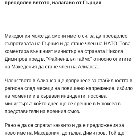
преодолее ветото, налагано от Гърция
Македония може да смени името си, за да преодолее
съпротивата на Гърция и да стане член на НАТО. Това
коментира външният министър на страната Никола
Димитров пред в. "Файненшъл таймс" относно опитите
на Македония да стане член на Алианса.
Членството в Алианса ще допринесе за стабилността в
региона след месеци на повишено напрежение, избило
на моменти и в кървави инциденти, посочва
министърът, който днес ще се срещне в Брюксел в
представители на военния съюз.
Рано е да се спрягат каквито и да е предложения за
ново име на Македония, допълва Димитров. Той ще