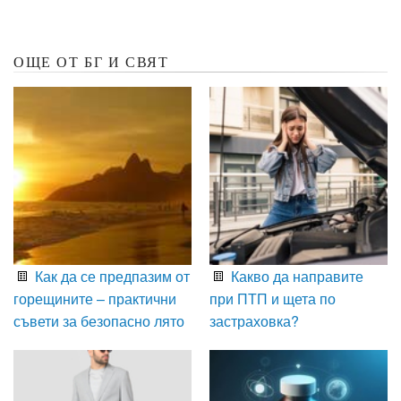
ОЩЕ ОТ БГ И СВЯТ
Как да се предпазим от
Какво да направите
горещините – практични
при ПТП и щета по
съвети за безопасно лято
застраховка?