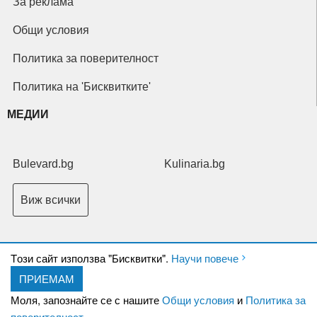
За реклама
Общи условия
Политика за поверителност
Политика на 'Бисквитките'
МЕДИИ
Bulevard.bg
Kulinaria.bg
Виж всички
Tози сайт използва "Бисквитки".
Научи повече
ПРИЕМАМ
Copyright © 2026 Ксениум ООД. Всички права запазени.
Developed by
Моля, запознайте се с нашите
Общи условия
и
Политика за
XeniumCompany.com
поверителност