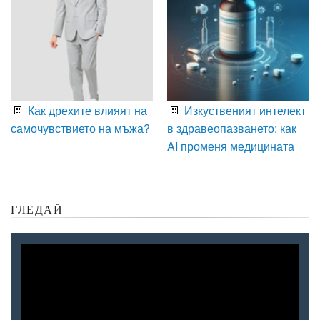
Как дрехите влияят на
Изкуственият интелект
самочувствието на мъжа?
в здравеопазването: как
AI променя медицината
ГЛЕДАЙ