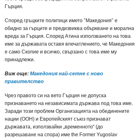
Гърция.
Според гръцките политици името "Македония" е
обидно за гърците и предизвиква объркване и морална
вреда за Гърция. Според Атина използването на това
име за държавата оставя впечатлението, че Македония
е само Скопие и всичко, свързано с това име му
принадлежи.
Виж още:
Македония най-сетне с ново
правителство
Чрез правото си на вето Гърция не допуска
признаването на независимата държава под това име.
Заради този проблем Организацията на обединените
нации (ООН) и Европейският съюз признават
държавата, използвайки „временното“ (до
разрешаване на спора) име the Former Yugoslav