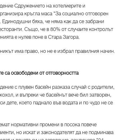
ждение Сдружението на хотелиерите и
организира кръгла маса "За социално отговорен
. Единодушни бяха, че няма как да се забрани
есторанти. Също, че в 80% от случаите контролът
нията е нулев поне в Стара Загора.
еникът има право, но не е избрал правилния начин.
те са освободени от отговорността
дение с плувен басейн разказа случай с родители,
кохол, и въпреки че басейнът вече бил затворен,
и дете, което паднало във водата и по чудо не се
иемат нормативни промени в посока повече
иенти, но искат и законодателят да не подминава