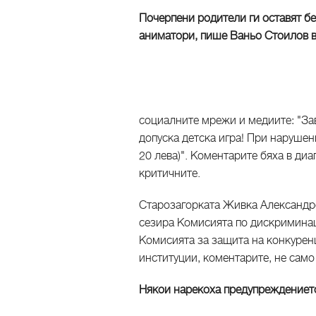
Почерпени родители ги оставят бе
аниматори, пише Ваньо Стоилов въ
социалните мрежи и медиите: "Зав
допуска детска игра! При нарушен
20 лева)". Коментарите бяха в диап
критичните.
Старозагорката Живка Александр
сезира Комисията по дискриминац
Комисията за защита на конкурен
институции, коментарите, не само 
Някои нарекоха предупреждението "