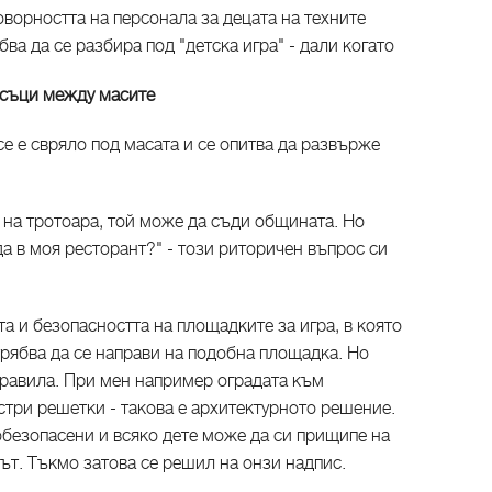
оворността на персонала за децата на техните
бва да се разбира под "детска игра" - дали когато
рясъци между масите
се е свряло под масата и се опитва да развърже
 на тротоара, той може да съди общината. Но
да в моя ресторант?" - този риторичен въпрос си
та и безопасността на площадките за игра, в която
рябва да се направи на подобна площадка. Но
правила. При мен например оградата към
стри решетки - такова е архитектурното решение.
 обезопасени и всяко дете може да си прищипе на
рът. Тъкмо затова се решил на онзи надпис.