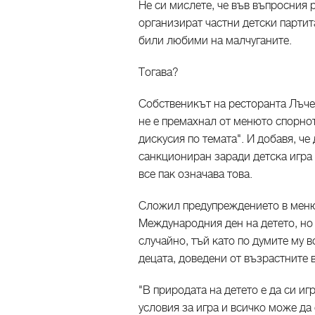
Не си мислете, че във въпросния 
организират частни детски партита
били любими на малчуганите.
Тогава?
Собственикът на ресторанта Лъче
не е премахнал от менюто спорно
дискусия по темата". И добавя, че
санкциониран заради детска игра 
все пак означава това.
Сложил предупреждението в меню
Международния ден на детето, но 
случайно, тъй като по думите му в
децата, доведени от възрастните 
"В природата на детето е да си иг
условия за игра и всичко може да