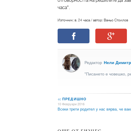
отговорността на решилите да зав
часа".
Източник: в. 24 часа / автор: Ваньо Стоилов
Редактор
Нели Димит
"Писането е човешко, р
<<
ПРЕДИШНО
10 Февруари 2016
Всеки трети родител у нас вярва, че ва