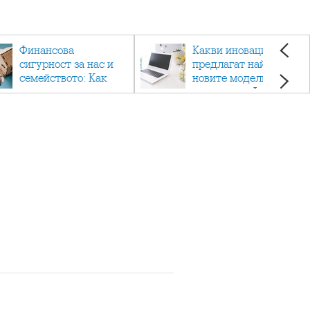
Финансова
Какви иновации
сигурност за нас и
предлагат най-
семейството: Как
новите модели
помагат
лаптопи на Acer?
застраховките?