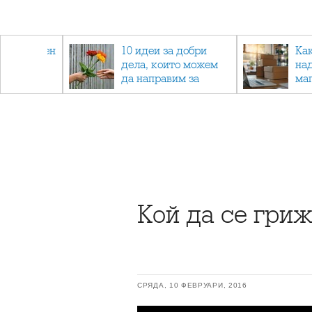
 - намален
10 идеи за добри
Ка
спортни
дела, които можем
на
ия
да направим за
ма
напълно непознат
Кой да се гриж
СРЯДА, 10 ФЕВРУАРИ, 2016