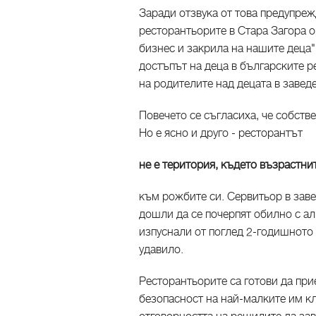
Заради отзвука от това предупре
ресторантьорите в Стара Загора 
бизнес и закрила на нашите деца"
достъпът на деца в българските р
на родителите над децата в заведе
Повечето се съгласиха, че собств
Но е ясно и друго - ресторантът
не е територия, където възрастни
към рожбите си. Сервитьор в заве
дошли да се почерпят обилно с ал
изпуснали от поглед 2-годишното с
удавило.
Ресторантьорите са готови да пр
безопасност на най-малките им кл