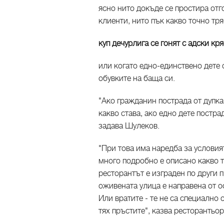
ясно нито докъде се простира отг
клиенти, нито пък какво точно тря
куп дечурлига се гонят с адски к
или когато едно-единствено дете 
обувките на баща си.
"Ако гражданин пострада от дупка
какво става, ако едно дете постра
задава Шулеков.
"При това има наредба за условия
много подробно е описано какво т
ресторантът е изграден по други 
оживената улица е направена от о
Или вратите - те не са специално
тях пръстите", казва ресторантьо