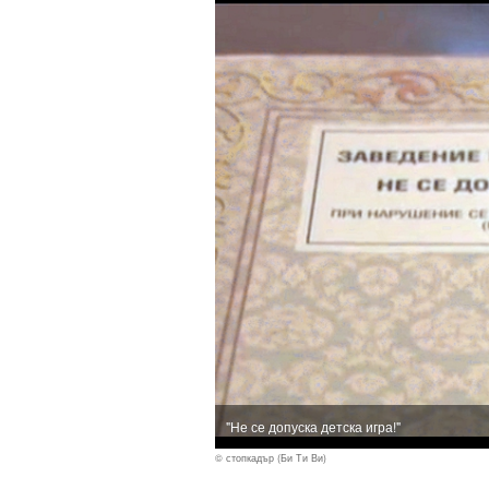
"Не се допуска детска игра!"
© стопкадър (Би Ти Ви)