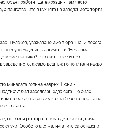
ресторант работят детемразци - там често
, а приготвените в кухнята на заведението торти
зар Шулеков, уважавано име в бранша, и досега
то предупреждение с аргумента: "Нека има
 до момента никой от клиентите му не е
в заведението, а само веднъж го попитали какво
то миналата година навръх 1 юни -
надписът бил забелязан едва сега. Не било
сичко това се прави в името на безопасността на
в ресторанта.
рае, но в моя ресторант няма детски кът, няма
 се случи. Особено ако малчуганите са оставени