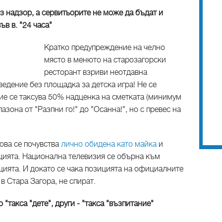
з надзор, а сервитьорите не може да бъдат и
в в. "24 часа"
Кратко предупреждение на челно
място в менюто на старозагорски
ресторант взриви неотдавна
едение без площадка за детска игра! Не се
ие се таксува 50% надценка на сметката (минимум
азона от "Разпни го!" до "Осанна!", но с превес на
ова се почувства
лично обидена като майка
и
ията. Национална телевизия се обърна към
цията. И докато се чака позицията на официалните
в Стара Загора, не спират.
такса "дете", други - "такса "възпитание"