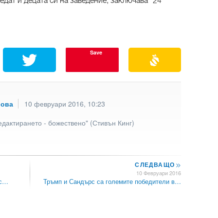
едат и децата си на заведение, заключава "24
Save
рова
10 февруари 2016, 10:23
едактирането - божествено" (Стивън Кинг)
СЛЕДВАЩО
>>
10 Февруари 2016
кс…
Тръмп и Сандърс са големите победители в…