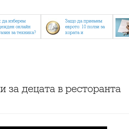
к да изберем
Защо да приемем
дежден онлайн
еврото: 10 ползи за
газин за техника?
хората и
икономиката
и за децата в ресторанта