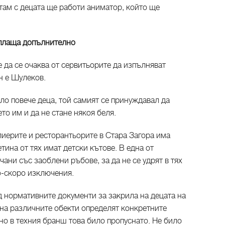
 там с децата ще работи аниматор, който ще
е плаща допълнително
е да се очаква от сервитьорите да изпълняват
н е Шулеков.
ало повече деца, той самият се принуждавал да
ето им и да не стане някоя беля.
лиерите и ресторантьорите в Стара Загора има
тина от тях имат детски кътове. В една от
ани със заоблени ръбове, за да не се удрят в тях
по-скоро изключения.
д нормативните документи за закрила на децата на
на различните обекти определят конкретните
 но в техния бранш това било пропуснато. Не било