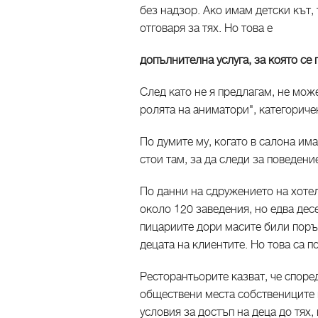
без надзор. Ако имам детски кът,
отговаря за тях. Но това е
допълнителна услуга, за която с
След като не я предлагам, не мож
ролята на аниматори", категориче
По думите му, когато в салона им
стои там, за да следи за поведени
По данни на сдружението на хоте
около 120 заведения, но едва десе
пицариите дори масите били поръч
децата на клиентите. Но това са 
Ресторантьорите казват, че споре
обществени места собствениците 
условия за достъп на деца до тях,