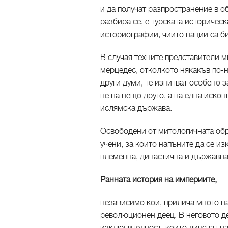
и да получат разпространение в о
разбира се, е турската историческ
историографии, чиито нации са би
В случая техните представители ми
мерцедес, отколкото някакъв по-
други думи, те изпитват особено з
не на нещо друго, а на една иско
ислямска държава.
Освободени от митологичната обр
учени, за които напъните да се 
племенна, династична и държавна
Ранната история на империите,
независимо кои, прилича много н
революционен деец. В неговото д