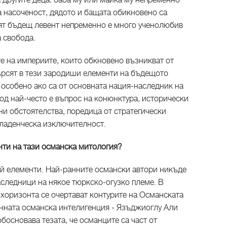
 другите деца: баба му или майка му непременно
а насоченост, дядото и бащата обикновено са
ият бъдещ левент непременно е много ученолюбив
 свобода.
е на империите, които обкновено възникват от
ърсят в тези зародиши елементи на бъдещото
, особено ако са от основната нация-наследник на
од най-често е въпрос на конюнктура, исторически
ни обстоятелства, поредица от стратегически
младенческа изключителност.
нти на тази османска митология?
 й елементи. Най-ранните османски автори никъде
аследници на някое тюркско-огузко племе. В
а хоризонта се очертават контурите на Османската
анната османска интелигенция - Язъджиоглу Али
босновава тезата, че османците са част от