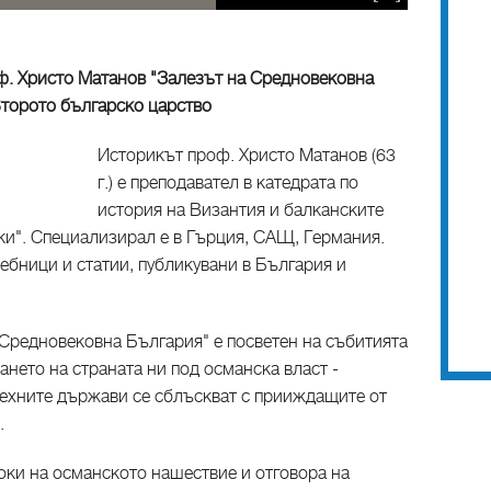
оф. Христо Матанов "Залезът на Средновековна
Второто българско царство
Историкът проф. Христо Матанов (63
г.) е преподавател в катедрата по
история на Византия и балканските
ки". Специализирал е в Гърция, САЩ, Германия.
чебници и статии, публикувани в България и
 Средновековна България" е посветен на събитията
дането на страната ни под османска власт -
 техните държави се сблъскват с прииждащите от
.
оки на османското нашествие и отговора на