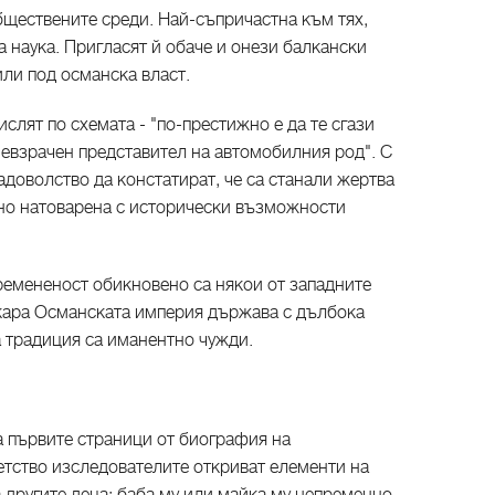
бществените среди. Най-съпричастна към тях,
а наука. Пригласят й обаче и онези балкански
ли под османска власт.
слят по схемата - "по-престижно е да те сгази
невзрачен представител на автомобилния род". С
адоволство да констатират, че са станали жертва
нно натоварена с исторически възможности
емененост обикновено са някои от западните
изкара Османската империя държава с дълбока
 традиция са иманентно чужди.
а първите страници от биография на
етство изследователите откриват елементи на