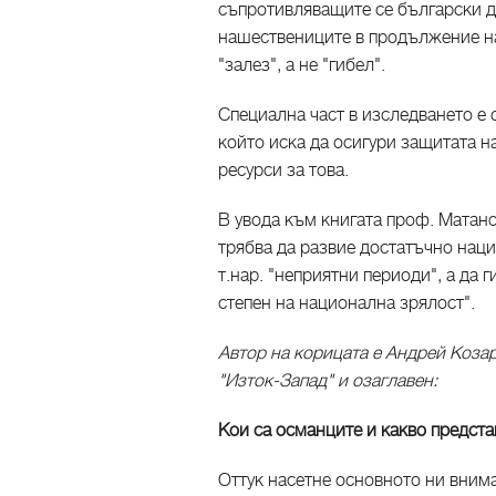
съпротивляващите се български д
нашествениците в продължение на
"залез", а не "гибел".
Специална част в изследването е
който иска да осигури защитата н
ресурси за това.
В увода към книгата проф. Матано
трябва да развие достатъчно наци
т.нар. "неприятни периоди", а да
степен на национална зрялост".
Автор на корицата е Андрей Козар
"Изток-Запад" и озаглавен:
Кои са османците и какво предст
Оттук насетне основното ни вним