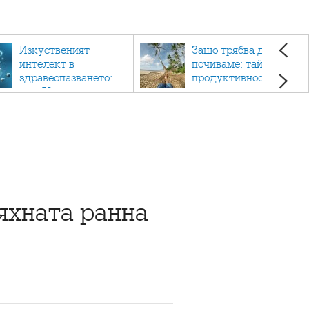
Изкуственият
Защо трябва да си
интелект в
почиваме: тайната на
здравеопазването:
продуктивността,
как AI променя
здравето и добрия
медицината
живот.
яхната ранна