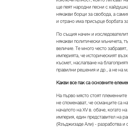
изключителност, които липсват на
ще пеят народни песни с хайдушк
някакви борци за свобода, а сам
и отрано има присърце борбата за
По същия начин и изследователит
някакви политически мъничета, т
величие. Те много често забравят
империята, че историческият възх
късмет, наслагване на благоприят
правилни решения и др., а не на 
Какви все пак са основните елеме
На първо място стоят племенните
не споменават, че османците са н
началото на XV в. обаче, когато н
империя, един представител на р
(Язъджизаде Али) - разработва и о