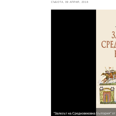
СЪБОТА, 09 АПРИЛ, 2016
"Залезът на Средновековна България" от