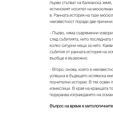
първи стъпват на балканска земя,
истинският носител на мюсюлманс
в. Ранната история на тази мюсю
неизвестност поради две причини
- Първо, няма съвременни извори
след събитията, нито последната 
колко сигурни неща за него. Какв
събития от ранната история на ос
въобще е възможно.
- Второ, онова, което е неизвестн
успешна в бъдещето ислямска имп
поучителни истории. В тях освен
измислици. В края на краищата то
подхранва изграждането на осман
Въпрос на време е митологичните