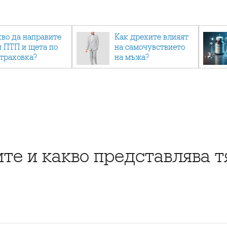
кво да направите
Как дрехите влияят
и ПТП и щета по
на самочувствието
страховка?
на мъжа?
те и какво представлява т