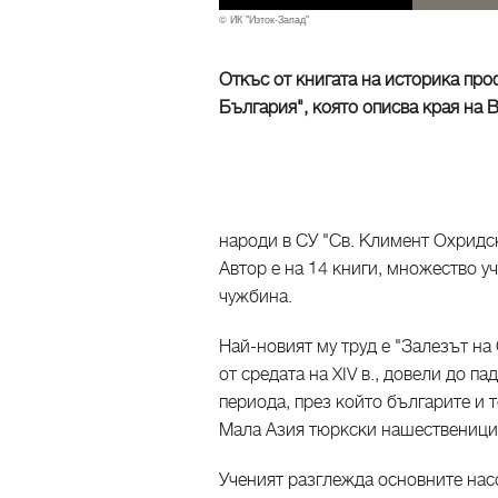
© ИК "Изток-Запад"
Откъс от книгата на историка пр
България", която описва края на 
народи в СУ "Св. Климент Охридс
Автор е на 14 книги, множество у
чужбина.
Най-новият му труд е "Залезът на
от средата на XIV в., довели до па
периода, през който българите и
Мала Азия тюркски нашественици
Ученият разглежда основните нас