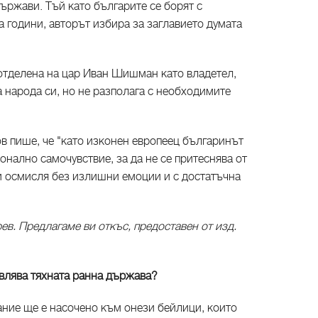
ържави. Тъй като българите се борят с
 години, авторът избира за заглавието думата
 отделена на цар Иван Шишман като владетел,
а народа си, но не разполага с необходимите
в пише, че "като изконен европеец българинът
онално самочувствие, за да не се притеснява от
 ги осмисля без излишни емоции и с достатъчна
ев. Предлагаме ви откъс, предоставен от изд.
авлява тяхната ранна държава?
ание ще е насочено към онези бейлици, които