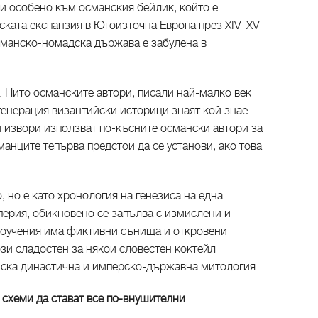
 и особено към османския бейлик, който е
ката експанзия в Югоизточна Европа през XIV–XV
лманско-номадска държава е забулена в
:
. Нито османските автори, писали най-малко век
генерация византийски историци знаят кой знае
и извори използват по-късните османски автори за
манците тепърва предстои да се установи, ако това
о, но е като хронология на генезиса на една
ерия, обикновено се запълва с измислени и
 поучения има фиктивни сънища и откровени
зи сладостен за някои словестен коктейл
ска династична и имперско-държавна митология.
 схеми да стават все по-внушителни