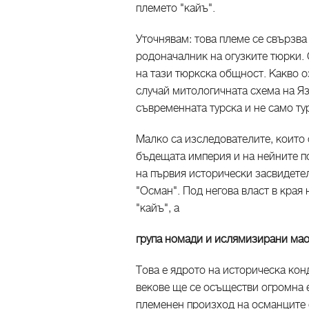
племето "кайъ".
Уточнявам: това племе се свързва
родоначалник на огузките тюрки.
на тази тюркска общност. Какво о
случай митологичната схема на 
съвременната турска и не само ту
Малко са изследователите, които
бъдещата империя и на нейните по
на първия исторически засвидете
"Осман". Под негова власт в края н
"кайъ", а
група номади и ислямизирани ма
Това е ядрото на историческа кон
векове ще се осъществи огромна 
племенен произход на османците