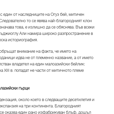
 с един от наследниците на Огуз бей, митичен
 Следователно то се явява най-благородният клон
значава това, е излишно да се обяснява. Във всеки
Язъджиоглу Али намира широко разпространение в
рска историография.
 обръщат внимание на факта, че името на
даници идва не от племенно название, а от името
лстван владетел на един малоазийски бейлик:
а XIII в. попадат не части от митичното племе
олазийски гърци
дензация, около което в следващите десетилетия и
експанзия на три континента. Благородният
 се оказва един рано изфабрикуван блъф, дошъл