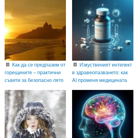
Как да се предпазим от
Изкуственият интелект
горещините – практични
в здравеопазването: как
съвети за безопасно лято
AI променя медицината