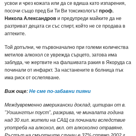
усвои и чрез кожата или да се вдиша като изпарения,
посочи също пред Би Ти Ви токсикологът
проф.
Никола Александров
и предупреди майките да не
разтриват децата си със спирт, който не се продава в
аптеките.
Той допълни, че първоначално при големи количества
метилов алкохол се уврежда сърцето, затова има
заблуда, че жертвите на фалшивата ракия в Якоруда са
починали от инфаркт. За настанените в болница пък
има риск от ослепяване.
Виж още:
Не сме по-забавни пияни
Междувременно американски доклад, цитиран от в.
"Уошингтън поуст", разкрива, че миналата година
над 30 хил. жители на САЩ са починали вследствие
употреба на алкохол, вкл. от алкохолно отравяне.
Ръстът на смъртните случаи е 37% спрямо 2002 г.,