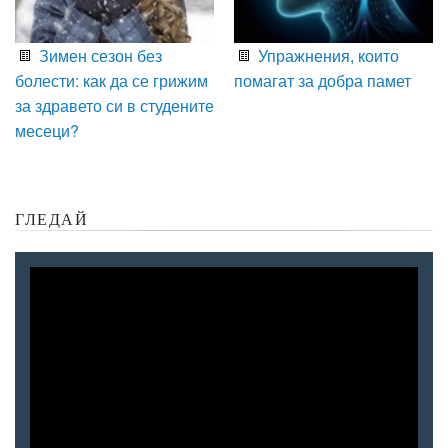
Зимен сезон без
Упражнения, които
болести: как да се грижим
помагат за добра памет
за здравето си в студените
месеци?
ГЛЕДАЙ