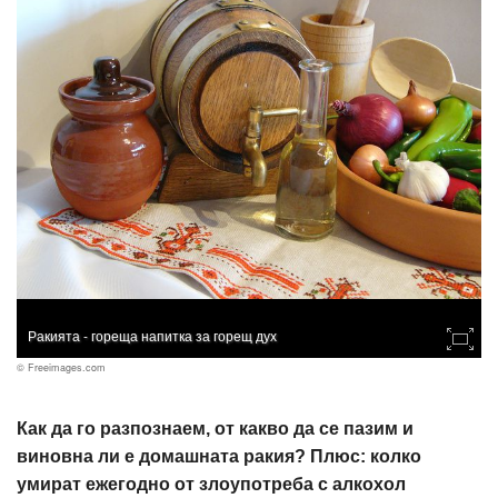
Ракията - гореща напитка за горещ дух
© Freeimages.com
Как да го разпознаем, от какво да се пазим и
виновна ли е домашната ракия? Плюс: колко
умират ежегодно от злоупотреба с алкохол