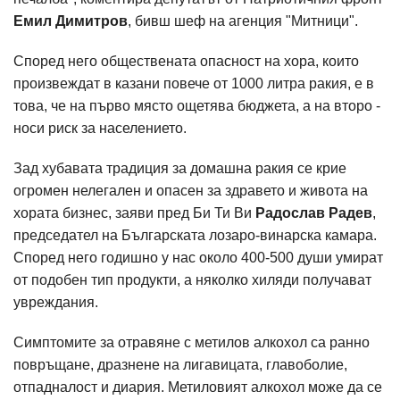
Емил Димитров
, бивш шеф на агенция "Митници".
Според него обществената опасност на хора, които
произвеждат в казани повече от 1000 литра ракия, е в
това, че на първо място ощетява бюджета, а на второ -
носи риск за населението.
Зад хубавата традиция за домашна ракия се крие
огромен нелегален и опасен за здравето и живота на
хората бизнес, заяви пред Би Ти Ви
Радослав Радев
,
председател на Българската лозаро-винарска камара.
Според него годишно у нас около 400-500 души умират
от подобен тип продукти, а няколко хиляди получават
увреждания.
Симптомите за отравяне с метилов алкохол са ранно
повръщане, дразнене на лигавицата, главоболие,
отпадналост и диария. Метиловият алкохол може да се