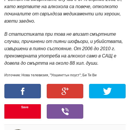
като жертвите на алкохола са повече, отколкото
починалите от свръхдоза медикаменти или хероин,
взети заедно.
В статистиката при това не влизат смъртните
случаи, причинени от пияни шофьори, и убийствата,
извършени в пияно състояние. От 2006 до 2010 г.
прекомерната употреба на алкохол само в САЩ е
довела до смъртта на около 88 хил. души.
Източник: Нова телевизия, "Уошингтън поуст"; Би Ти Ви
Save