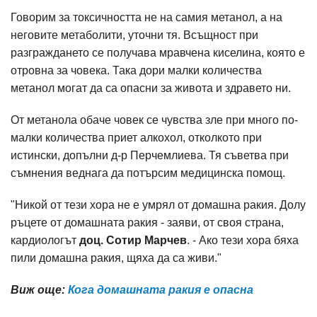
Говорим за токсичността не на самия метанол, а на
неговите метаболити, уточни тя. Всъщност при
разграждането се получава мравчена киселина, която е
отровна за човека. Така дори малки количества
метанол могат да са опасни за живота и здравето ни.
От метанола обаче човек се чувства зле при много по-
малки количества приет алкохол, отколкото при
истински, допълни д-р Перчемлиева. Тя съветва при
съмнения веднага да потърсим медицинска помощ.
"Никой от тези хора не е умрял от домашна ракия. Долу
ръцете от домашната ракия - заяви, от своя страна,
кардиологът
доц. Сотир Марчев
. - Ако тези хора бяха
пили домашна ракия, щяха да са живи."
Виж още:
Кога домашната ракия е опасна