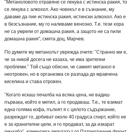
"Метаноловото отравяне се лекува с истинска ракия, то
се лекува с алкохол. Ако човекът е в съзнание, му
даваме да пие истинска ракия, истински алкохол. Ако е
в безсъзнание, му го наливаме венозно. Т.е. тези хора
не са умрели от домашна ракия, а защото не са пили
домашна ракия”, смята доц. Марчев.
По думите му метанолът уврежда очите: "Странно ми е,
че за никой досега не казаха, че има зрителни
проблеми." Той също обясни, че самият метанол е
неотровен, но в организма се разпада до мравчена
киселина и става отровен.
"Когато искаш печалба на всяка цена, не вадиш
първака, който е метил, а го продаваш. Т.е., те взимат
една голяма кофа, пълнят я с цялото съдържание,
разреждат го, добиват около 40 градуса спирт, който не
е за хранителни цели, и го продават, за да изкарат
печалба", коментира депутатът от Патриотичния фронт