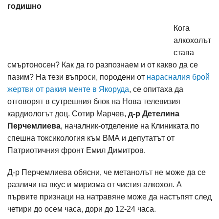
годишно
Кога
алкохолът
става
смъртоносен? Как да го разпознаем и от какво да се
пазим? На тези въпроси, породени от
нарасналия брой
жертви от ракия менте в Якоруда
, се опитаха да
отговорят в сутрешния блок на Нова телевизия
кардиологът доц. Сотир Марчев,
д-р Детелина
Перчемлиева
, началник-отделение на Клиниката по
спешна токсикология към ВМА и депутатът от
Патриотичния фронт Емил Димитров.
Д-р Перчемлиева обясни, че метанолът не може да се
различи на вкус и миризма от чистия алкохол. А
първите признаци на натравяне може да настъпят след
четири до осем часа, дори до 12-24 часа.