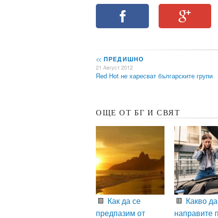
<<
ПРЕДИШНО
21 Август 2012
Red Hot не харесват българските групи
ОЩЕ ОТ БГ И СВЯТ
Как да се
Какво да
предпазим от
направите 