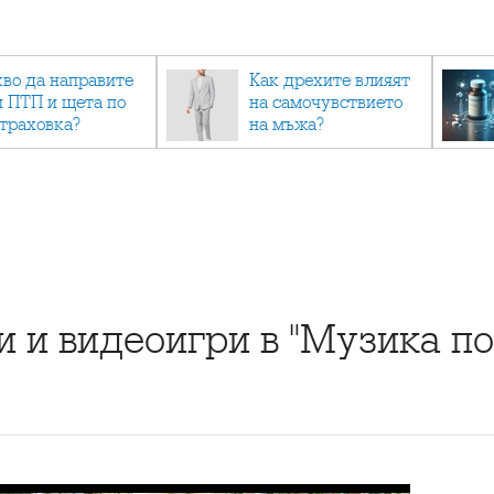
кво да направите
Как дрехите влияят
и ПТП и щета по
на самочувствието
страховка?
на мъжа?
 и видеоигри в "Музика по