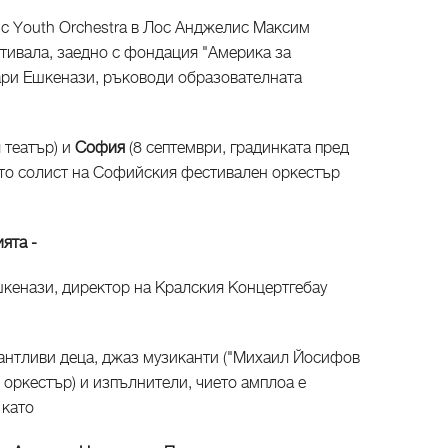
ic Youth Orchestra в Лос Анджелис Максим
тивала, заедно с фондация "Америка за
Хари Ешкенази, ръководи образователната
 театър) и
София
(8 септември, градинката пред
ато солист на Софийския фестивален оркестър
ията -
кенази, директор на Кралския Концертгебау
лантливи деца, джаз музиканти ("Михаил Йосифов
и оркестър) и изпълнители, чието амплоа е
 като