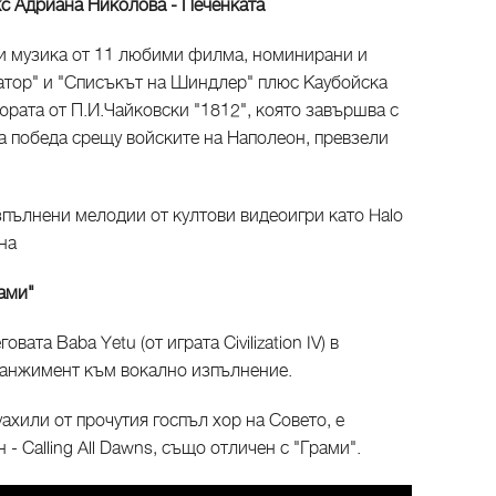
с Адриана Николова - Печенката
чи музика от 11 любими филма, номинирани и
иатор" и "Списъкът на Шиндлер" плюс Каубойска
рата от П.И.Чайковски "1812", която завършва с
та победа срещу войските на Наполеон, превзели
зпълнени мелодии от култови видеоигри като Halo
ина
рами"
ата Baba Yetu (от играта Civilization IV) в
ранжимент към вокално изпълнение.
ахили от прочутия госпъл хор на Совето, е
- Calling All Dawns, също отличен с "Грами".