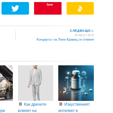
Save
СЛЕДВАЩО
>>
23 Август 2012
Концертът на Лени Кравиц се отменя
Как дрехите
Изкуственият
при
влияят на
интелект в