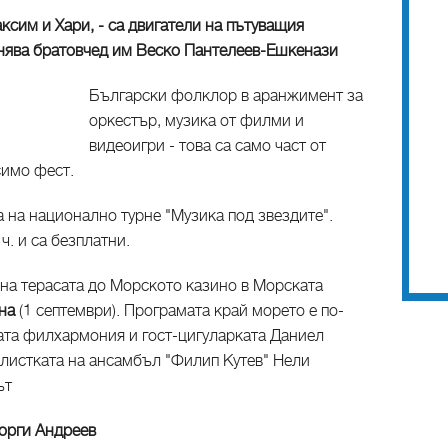
сим и Хари, - са двигатели на пътуващия
нява братовчед им Веско Пантелеев-Ешкенази
Български фолклор в аранжимент за
оркестър, музика от филми и
видеоигри - това са само част от
симо фест.
 на национално турне "Музика под звездите".
ч. и са безплатни.
 на терасата до Морското казино в Морската
на
(1 септември). Програмата край морето е по-
ката филхармония и гост-цигуларката Даниел
листката на ансамбъл "Филип Кутев"
Нели
ът
еорги Андреев