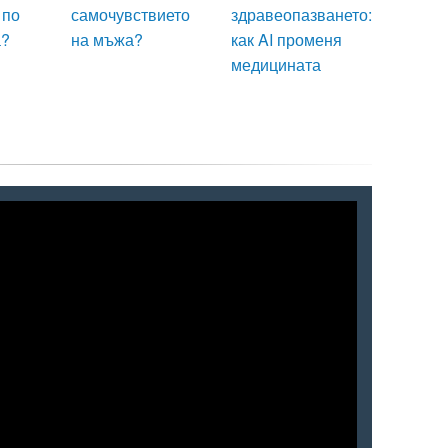
 по
самочувствието
здравеопазването:
а?
на мъжа?
как AI променя
медицината