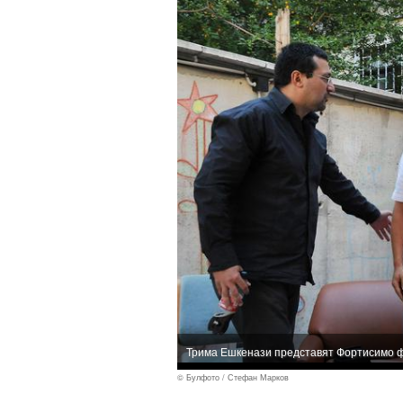
Трима Ешкенази представят Фортисимо 
© Булфото / Стефан Марков