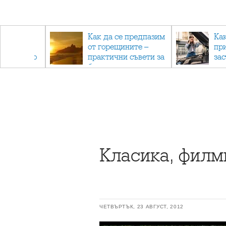
рез
Как да се предпазим
Ка
 - с
от горещините –
пр
ри отново
практични съвети за
за
та
безопасно лято
Класика, филми
ЧЕТВЪРТЪК, 23 АВГУСТ, 2012