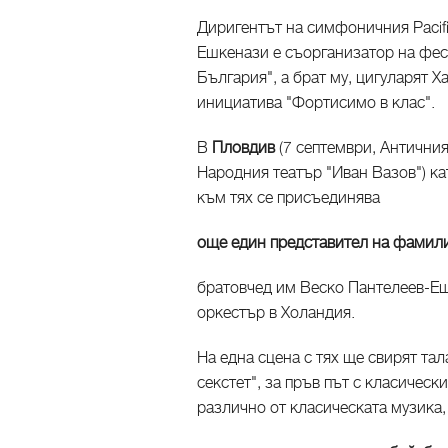
Диригентът на симфоничния Pacif
Ешкенази е съорганизатор на фес
България", а брат му, цигуларят 
инициатива "Фортисимо в клас".
В
Пловдив
(7 септември, Античния
Народния театър "Иван Вазов") к
към тях се присъединява
още един представител на фамил
братовчед им Веско Пантелеев-Еш
оркестър в Холандия.
На една сцена с тях ще свирят та
секстет", за пръв път с класическ
различно от класическата музика,