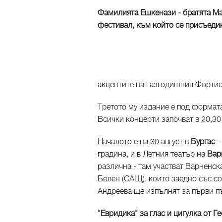
Фамилията Ешкенази - братята Мак
фестивал, към който се присъеди
акцентите на тазгодишния Форти
Третото му издание е под формата
Всички концерти започват в 20,30 
Началото е на 30 август в
Бургас
-
градина, и в Летния театър на
Вар
различна - там участват Варненс
Белен (САЩ), които заедно със
со
Андреева ще изпълнят за първи п
"Евридика" за глас и цигулка от Г