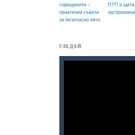
горещините –
ПТП и щета
практични съвети
застраховк
за безопасно лято
ГЛЕДАЙ