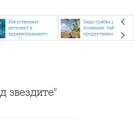
Изкуственият
Защо трябва да си
интелект в
почиваме: тайната на
здравеопазването:
продуктивността,
как AI променя
здравето и добрия
медицината
живот.
д звездите"