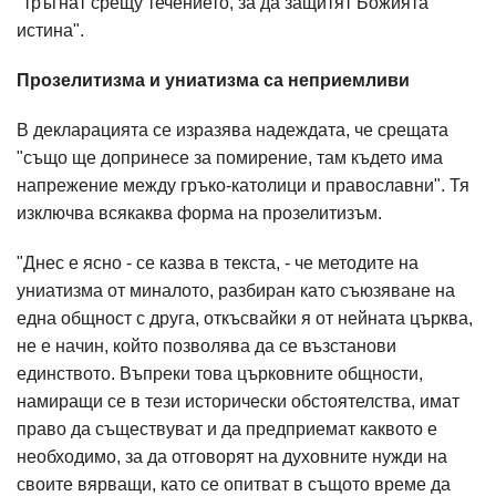
"тръгнат срещу течението, за да защитят Божията
истина".
Прозелитизма и униатизма са неприемливи
В декларацията се изразява надеждата, че срещата
"също ще допринесе за помирение, там където има
напрежение между гръко-католици и православни". Тя
изключва всякаква форма на прозелитизъм.
"Днес е ясно - се казва в текста, - че методите на
униатизмa от миналото, разбиран като съюзяване на
една общност с друга, откъсвайки я от нейната църква,
не е начин, който позволява да се възстанови
единството. Въпреки това църковнитe общности,
намиращи се в тези исторически обстоятелства, имат
право да съществуват и да предприемат каквото е
необходимо, за да отговорят на духовните нужди на
своите вярващи, като се опитват в същото време да