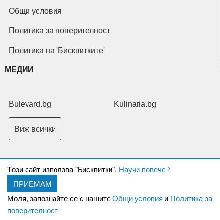
Общи условия
Политика за поверителност
Политика на 'Бисквитките'
МЕДИИ
Bulevard.bg
Kulinaria.bg
Виж всички
Tози сайт използва "Бисквитки".
Научи повече
ПРИЕМАМ
Copyright © 2026 Ксениум ООД. Всички права запазени.
Developed by
Моля, запознайте се с нашите
Общи условия
и
Политика за
XeniumCompany.com
поверителност