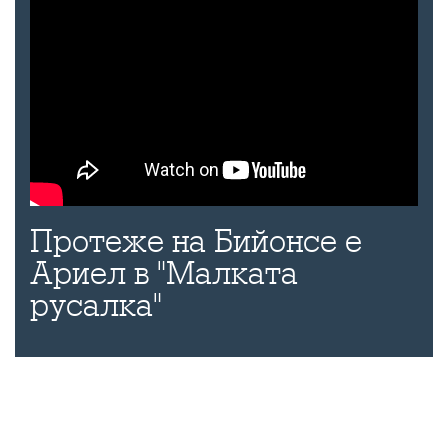
Протеже на Бийонсе е
Ариел в "Малката
русалка"