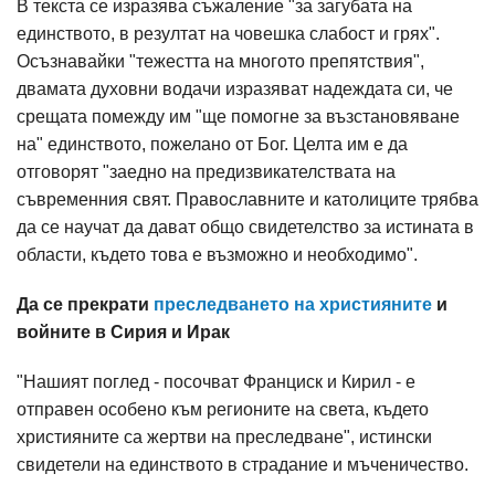
В текста се изразява съжаление "за загубата на
единството, в резултат на човешка слабост и грях".
Осъзнавайки "тежестта на многото препятствия",
двамата духовни водачи изразяват надеждата си, че
срещата помежду им "ще помогне за възстановяване
на" единството, пожелано от Бог. Целта им е да
отговорят "заедно на предизвикателствата на
съвременния свят. Православните и католиците трябва
да се научат да дават общо свидетелство за истината в
области, където това е възможно и необходимо".
Да се прекрати
преследването на християните
и
войните в Сирия и Ирак
"Нашият поглед - посочват Франциск и Кирил - е
отправен особено към регионите на света, където
християните са жертви на преследване", истински
свидетели на единството в страдание и мъченичество.