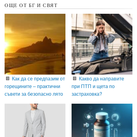
ОЩЕ ОТ БГ И СВЯТ
Как да се предпазим от
Какво да направите
горещините – практични
при ПТП и щета по
съвети за безопасно лято
застраховка?