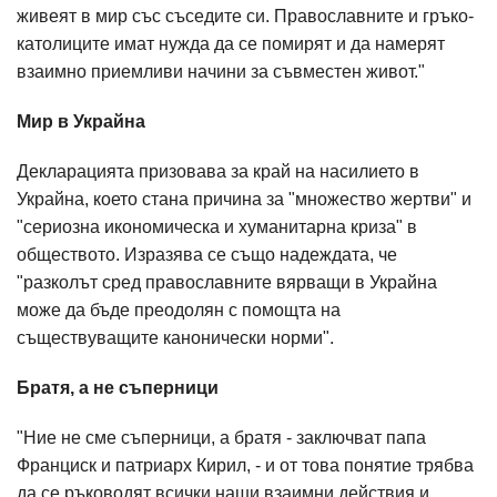
живеят в мир със съседите си. Православните и гръко-
католиците имат нужда да се помирят и да намерят
взаимно приемливи начини за съвместен живот."
Мир в Украйна
Декларацията призовава за край на насилието в
Украйна, което стана причина за "множество жертви" и
"сериозна икономическа и хуманитарна криза" в
обществото. Изразява се също надеждата, че
"разколът сред православните вярващи в Украйна
може да бъде преодолян с помощта на
съществуващите канонически норми".
Братя, а не съперници
"Ние не сме съперници, а братя - заключват папа
Франциск и патриарх Кирил, - и от това понятие трябва
да се ръководят всички наши взаимни действия и