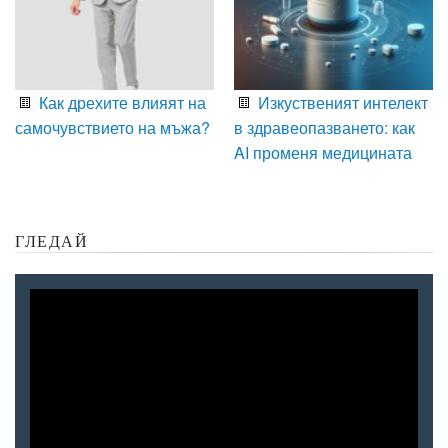
Как дрехите влияят на
Изкуственият интелект
самочувствието на мъжа?
в здравеопазването: как
AI променя медицината
ГЛЕДАЙ