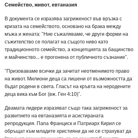
Семейство, живот, евтаназия
В документа се изразява загриженост във връзка с
кризата на семейството, основано на брака между
мъжа и жената: "Ние съжаляваме, че други форми на
съжителство се полагат на същото ниво като
традиционното семейство, а концепцията за бащинство
и майчинство... е прогонена от публичното съзнание".
"Призоваваме всички да зачитат неотменимото право
на живот. Милиони деца са лишени от възможността да
бъдат родени в света. Гласът на кръвта на неродените
деца вика към Бог (вж. Ген 4:10)".
Двамата лидери изразяват също така загриженост за
развитието на евтаназията и асистираната
репродукция. Папа Франциск и Патриарх Кирил се
обръщат към младите християни да не се страхуват да