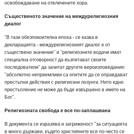
освобождаване на отвлечените хора.
Същественото значение на междурелигиозния
диалог
"В тази обезпокоителна епоха - се казва в
декларацията - междурелигиозният диалог е от
съществено значение" и "религиозните водачи имат
специална отговорност да възпитават своите
последователи" да зачитат другите вероизповедания:
"абсолютно неприемливи са опитите да се оправдават
престъпни действия с религиозни лозунги. Нито едно
престъпление не може да бъде извършено в името на
Бог".
Религиозната свобода е все по-заплашвана
В документа се изразява и загриженост "за ситуацията
в много държави, където християните все по-често се