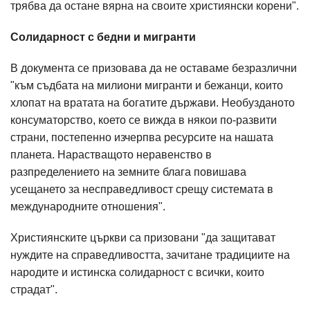
трябва да остане вярна на своите християнски корени".
Солидарност с бедни и мигранти
В документа се призовава да не оставаме безразлични
"към съдбата на милиони мигранти и бежанци, които
хлопат на вратата на богатите държави. Необузданото
консуматорство, което се вижда в някои по-развити
страни, постепенно изчерпва ресурсите на нашата
планета. Нарастващото неравенство в
разпределението на земните блага повишава
усещането за несправедливост срещу системата в
международните отношения".
Християнските църкви са призовани "да защитават
нуждите на справедливостта, зачитане традициите на
народите и истинска солидарност с всички, които
страдат".