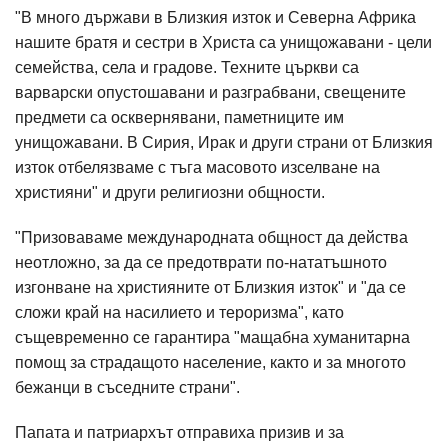
"В много държави в Близкия изток и Северна Африка
нашите братя и сестри в Христа са унищожавани - цели
семейства, села и градове. Техните църкви са
варварски опустошавани и разграбвани, свещените
предмети са осквернявани, паметниците им
унищожавани. В Сирия, Ирак и други страни от Близкия
изток отбелязваме с тъга масовото изселване на
християни" и други религиозни общности.
"Призоваваме международната общност да действа
неотложно, за да се предотврати по-нататъшното
изгонване на християните от Близкия изток" и "да се
сложи край на насилието и тероризма", като
същевременно се гарантира "мащабна хуманитарна
помощ за страдащото население, както и за многото
бежанци в съседните страни".
Папата и патриархът отправиха призив и за