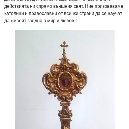
действията ни спрямо външния свят. Ние призоваваме
католици и православни от всички страни да се научат
да живеят заедно в мир и любов."