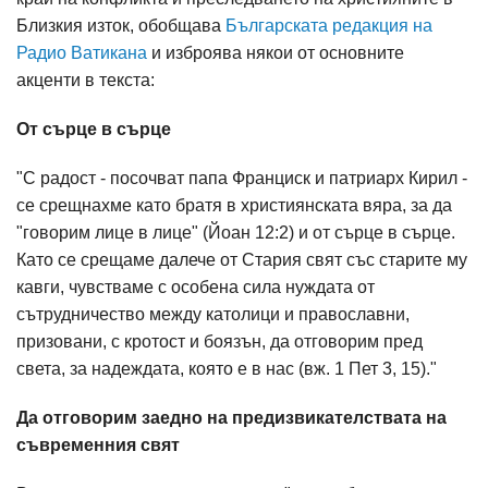
Близкия изток, обобщава
Българската редакция на
Радио Ватикана
и изброява някои от основните
акценти в текста:
От сърце в сърце
"С радост - посочват папа Франциск и патриарх Кирил -
се срещнахме като братя в християнската вяра, за да
"говорим лице в лице" (Йоан 12:2) и от сърце в сърце.
Като се срещаме далече от Стария свят със старите му
кавги, чувстваме с особена сила нуждата от
сътрудничество между католици и православни,
призовани, с кротост и боязън, да отговорим пред
света, за надеждата, която е в нас (вж. 1 Пет 3, 15)."
Да отговорим заедно на предизвикателствата на
съвременния свят