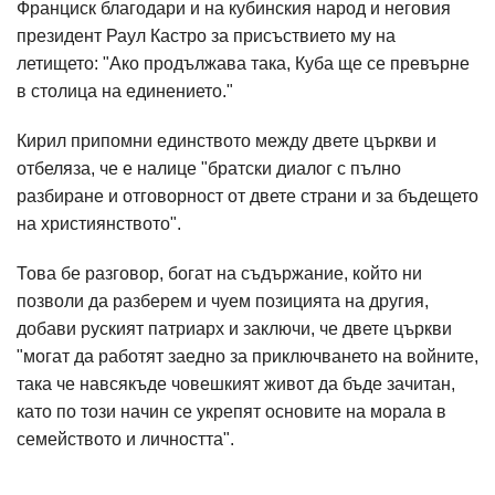
Франциск благодари и на кубинския народ и неговия
президент Раул Кастро за присъствието му на
летището: "Ако продължава така, Куба ще се превърне
в столица на единението."
Кирил припомни единството между двете църкви и
отбеляза, че е налице "братски диалог с пълно
разбиране и отговорност от двете страни и за бъдещето
на християнството".
Това бе разговор, богат на съдържание, който ни
позволи да разберем и чуем позицията на другия,
добави руският патриарх и заключи, че двете църкви
"могат да работят заедно за приключването на войните,
така че навсякъде човешкият живот да бъде зачитан,
като по този начин се укрепят основите на морала в
семейството и личността".