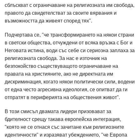
сблъскват с ограничаване на религиозната им свобода,
правото да свидетелстват за своите вярвания и
възможността да живеят според тях".
Подчертава се, "че трансформирането на някои страни
в светски общества, отчуждени от всяка връзка с Бог и
Неговата истина, води със себе си сериозна заплаха за
религиозната свобода. За нас е източник на
безпокойство съществуващото ограничаване на
правата на християните, ако не директната им
дискриминация, когато някои политически сили, водени
от една често агресивнa идеология, се опитват да ги
отпратят в периферията на обществения живот".
В този смисъл двамата лидери призовават за
бдителност срещу такава европейска интеграция,
"която не се отнася със зачитане към религиозните
идентичности" и изразяват убеждението, "че Европа