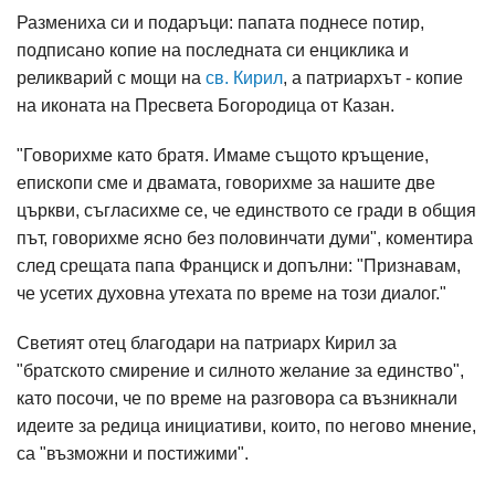
Размениха си и подаръци: папата поднесе потир,
подписано копие на последната си енциклика и
реликварий с мощи на
св. Кирил
, а патриархът - копие
на иконата на Пресвета Богородица от Казан.
"Говорихме като братя. Имаме същото кръщение,
епископи сме и двамата, говорихме за нашите две
църкви, съгласихме се, че единството се гради в общия
път, говорихме ясно без половинчати думи", коментира
след срещата папа Франциск и допълни: "Признавам,
че усетих духовна утехата по време на този диалог."
Светият отец благодари на патриарх Кирил за
"братското смирение и силното желание за единство",
като посочи, че по време на разговора са възникнали
идеите за редица инициативи, които, по негово мнение,
са "възможни и постижими".