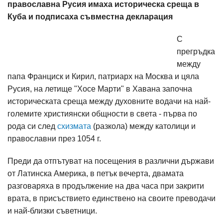
православна Русия имаха историческа среща в
Куба и подписаха съвместна декларация
С
прегръдка
между
папа Франциск и Кирил, патриарх на Москва и цяла
Русия, на летище "Хосе Марти" в Хавана започна
историческата среща между духовните водачи на най-
големите християнски общности в света - първа по
рода си след
схизмата
(разкола) между католици и
православни през 1054 г.
Преди да отпътуват на посещения в различни държави
от Латинска Америка, в петък вечерта, двамата
разговаряха в продължение на два часа при закрити
врата, в присъствието единствено на своите преводачи
и най-близки съветници.