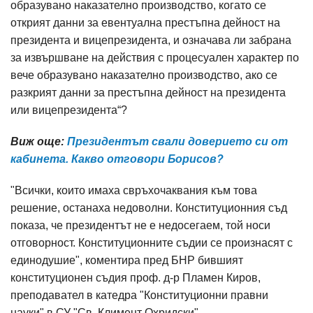
образувано наказателно производство, когато се
открият данни за евентуална престъпна дейност на
президента и вицепрезидента, и означава ли забрана
за извършване на действия с процесуален характер по
вече образувано наказателно производство, ако се
разкрият данни за престъпна дейност на президента
или вицепрезидента“?
Виж още:
Президентът свали доверието си от
кабинета. Какво отговори Борисов?
"Всички, които имаха свръхочаквания към това
решение, останаха недоволни. Конституционния съд
показа, че президентът не е недосегаем, той носи
отговорност. Конституционните съдии се произнасят с
единодушие", коментира пред БНР бившият
конституционен съдия проф. д-р Пламен Киров,
преподавател в катедра "Конституционни правни
науки" в СУ "Св. Климент Охридски".