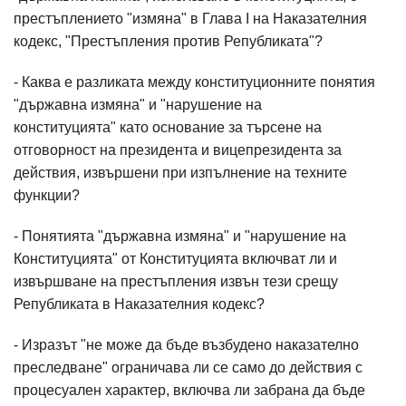
престъплението "измяна" в Глава I на Наказателния
кодекс, "Престъпления против Републиката"?
- Каква е разликата между конституционните понятия
"държавна измяна" и "нарушение на
конституцията" като основание за търсене на
отговорност на президента и вицепрезидента за
действия, извършени при изпълнение на техните
функции?
- Понятията "държавна измяна" и "нарушение на
Конституцията" от Конституцията включват ли и
извършване на престъпления извън тези срещу
Републиката в Наказателния кодекс?
- Изразът "не може да бъде възбудено наказателно
преследване" ограничава ли се само до действия с
процесуален характер, включва ли забрана да бъде