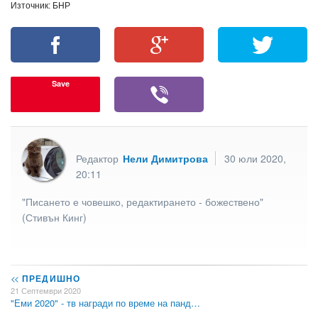
Източник: БНР
Save
Редактор
Нели Димитрова
30 юли 2020,
20:11
"Писането е човешко, редактирането - божествено"
(Стивън Кинг)
<<
ПРЕДИШНО
21 Септември 2020
"Еми 2020" - тв награди по време на панд…