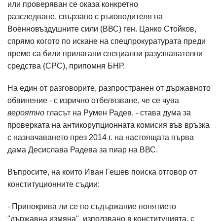
или проверяван се оказа конкретно
разследване, свързано с ръководителя на
Военновъздушните сили (ВВС) ген. Цанко Стойков,
спрямо когото по искане на спецпрокуратурата преди
време са били прилагани специални разузнавателни
средства (СРС), припомня БНР.
На един от разговорите, разпространен от държавното
обвинение - с изрично отбелязване, че се чува
вероятно
гласът на Румен Радев, - става дума за
проверката на антикорупционната комисия във връзка
с назначаването през 2014 г. на настоящата първа
дама Десислава Радева за пиар на ВВС.
Въпросите, на които Иван Гешев поиска отговор от
конституционните съдии:
- Припокрива ли се по съдържание понятието
"държавна измяна", използвано в конституцията, с