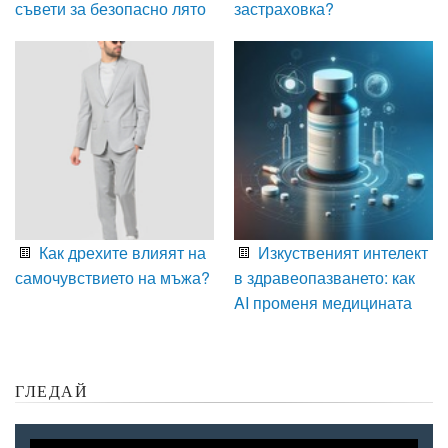
съвети за безопасно лято
застраховка?
Как дрехите влияят на
Изкуственият интелект
самочувствието на мъжа?
в здравеопазването: как
AI променя медицината
ГЛЕДАЙ