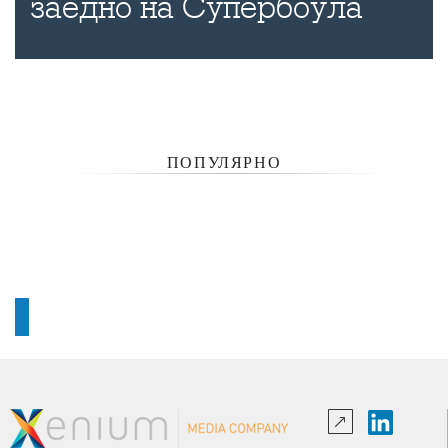
заедно на Супербоула
ПОПУЛЯРНО