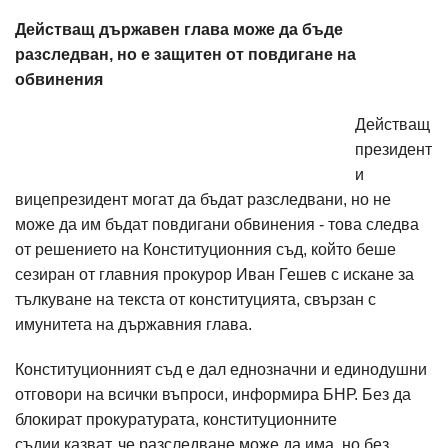
Действащ държавен глава може да бъде
разследван, но е защитен от повдигане на
обвинения
Действащ
президент
и
вицепрезидент могат да бъдат разследвани, но не
може да им бъдат повдигани обвинения - това следва
от решението на Конституционния съд, който беше
сезиран от главния прокурор Иван Гешев с искане за
тълкуване на текста от конституцията, свързан с
имунитета на държавния глава.
Конституционният съд е дал еднозначни и единодушни
отговори на всички въпроси, информира БНР. Без да
блокират прокуратурата, конституционните
съдии казват, че разследване може да има, но без