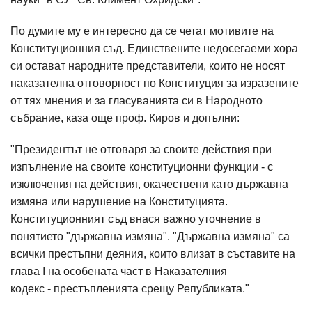
По думите му е интересно да се четат мотивите на
Конституционния съд. Единствените недосегаеми хора
си остават народните представители, които не носят
наказателна отговорност по Конституция за изразените
от тях мнения и за гласуванията си в Народното
събрание, каза още проф. Киров и допълни:
"Президентът не отговаря за своите действия при
изпълнение на своите конституционни функции - с
изключения на действия, окачествени като държавна
измяна или нарушение на Конституцията.
Конституционният съд внася важно уточнение в
понятието "държавна измяна". "Държавна измяна" са
всички престъпни деяния, които влизат в съставите на
глава I на особената част в Наказателния
кодекс - престъпленията срещу Републиката."