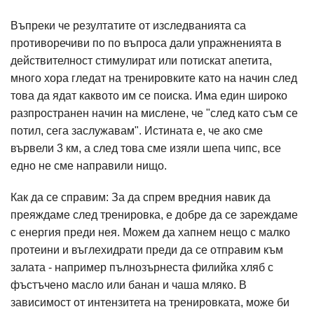
Въпреки че резултатите от изследванията са
противоречиви по по въпроса дали упражненията в
действителност стимулират или потискат апетита,
много хора гледат на тренировките като на начин след
това да ядат каквото им се поиска. Има един широко
разпространен начин на мислене, че "след като съм се
потил, сега заслужавам". Истината е, че ако сме
вървели 3 км, а след това сме изяли шепа чипс, все
едно не сме направили нищо.
Как да се справим: За да спрем вредния навик да
преяждаме след тренировка, е добре да се зареждаме
с енергия преди нея. Можем да хапнем нещо с малко
протеини и въглехидрати преди да се отправим към
залата - например пълнозърнеста филийка хляб с
фъстъчено масло или банан и чаша мляко. В
зависимост от интензитета на тренировката, може би