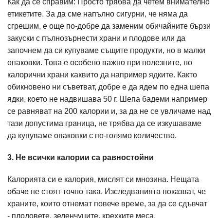
Как да се справим: Просто трябва да четем внимателно
етикетите. За да сме напълно сигурни, че няма да
сгрешим, е още по-добре да заменим обичайните бързи
закуски с пълнозърнести храни и плодове или да
започнем да си купуваме същите продукти, но в малки
опаковки. Това е особено важно при полезните, но
калорични храни каквито да например ядките. Както
обикновено ни съветват, добре е да ядем по една шепа
ядки, което не надвишава 50 г. Шепа бадеми например
се равняват на 200 калории и, за да не се увличаме над
тази допустима граница, не трябва да се изкушаваме
да купуваме опаковки с по-голямо количество.
3. Не всички калории са равностойни
Калорията си е калория, мислят си мнозина. Нещата
обаче не стоят точно така. Изследванията показват, че
храните, които отнемат повече време, за да се сдъвчат
- плодовете, зеленчуците, крехките меса,