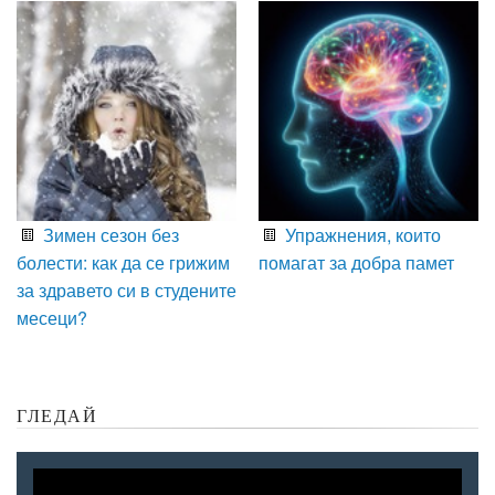
Зимен сезон без
Упражнения, които
болести: как да се грижим
помагат за добра памет
за здравето си в студените
месеци?
ГЛЕДАЙ