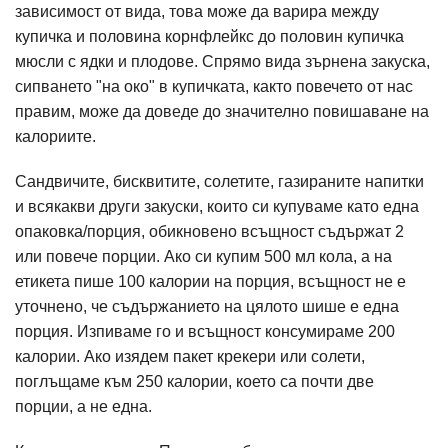
зависимост от вида, това може да варира между
купичка и половина корнфлейкс до половин купичка
мюсли с ядки и плодове. Спрямо вида зърнена закуска,
сипването "на око" в купичката, както повечето от нас
правим, може да доведе до значително повишаване на
калориите.
Сандвичите, бисквитите, солетите, газираните напитки
и всякакви други закуски, които си купуваме като една
опаковка/порция, обикновено всъщност съдържат 2
или повече порции. Ако си купим 500 мл кола, а на
етикета пише 100 калории на порция, всъщност не е
уточнено, че съдържанието на цялото шише е една
порция. Изпиваме го и всъщност консумираме 200
калории. Ако изядем пакет крекери или солети,
поглъщаме към 250 калории, което са почти две
порции, а не една.