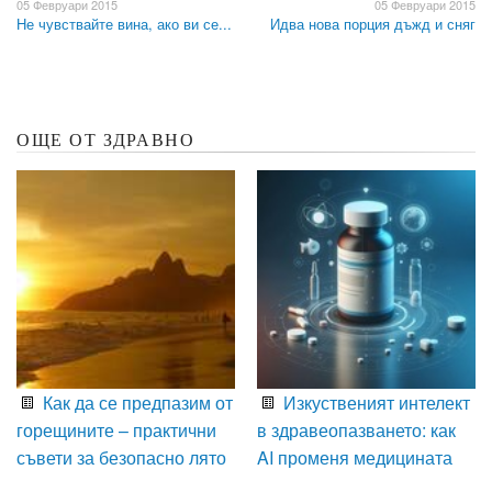
05 Февруари 2015
05 Февруари 2015
Не чувствайте вина, ако ви се...
Идва нова порция дъжд и сняг
ОЩЕ ОТ ЗДРАВНО
Как да се предпазим от
Изкуственият интелект
горещините – практични
в здравеопазването: как
съвети за безопасно лято
AI променя медицината