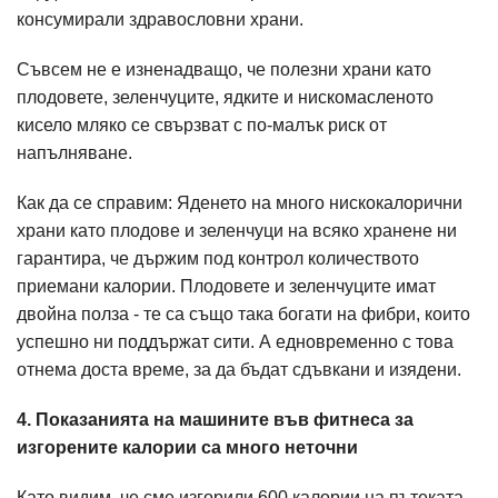
консумирали здравословни храни.
Съвсем не е изненадващо, че полезни храни като
плодовете, зеленчуците, ядките и нискомасленото
кисело мляко се свързват с по-малък риск от
напълняване.
Как да се справим: Яденето на много нискокалорични
храни като плодове и зеленчуци на всяко хранене ни
гарантира, че държим под контрол количеството
приемани калории. Плодовете и зеленчуците имат
двойна полза - те са също така богати на фибри, които
успешно ни поддържат сити. А едновременно с това
отнема доста време, за да бъдат сдъвкани и изядени.
4. Показанията на машините във фитнеса за
изгорените калории са много неточни
Като видим, че сме изгорили 600 калории на пътеката