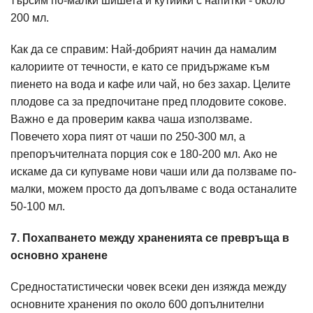
търсим по-малки шишета и кутийки с напитки - около
200 мл.
Как да се справим: Най-добрият начин да намалим
калориите от течности, е като се придържаме към
пиенето на вода и кафе или чай, но без захар. Целите
плодове са за предпочитане пред плодовите сокове.
Важно е да проверим каква чаша използваме.
Повечето хора пият от чаши по 250-300 мл, а
препоръчителната порция сок е 180-200 мл. Ако не
искаме да си купуваме нови чаши или да ползваме по-
малки, можем просто да допълваме с вода останалите
50-100 мл.
7. Похапването между храненията се превръща в
основно хранене
Средностатистически човек всеки ден изяжда между
основните хранения по около 600 допълнителни