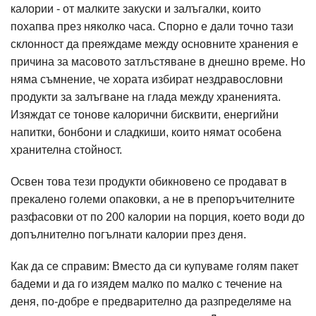
калории - от малките закуски и залъгалки, които
похапва през няколко часа. Спорно е дали точно тази
склонност да преяждаме между основните хранения е
причина за масовото затлъстяване в днешно време. Но
няма съмнение, че хората избират нездравословни
продукти за залъгване на глада между храненията.
Изяждат се тонове калорични бисквити, енергийни
напитки, бонбони и сладкиши, които нямат особена
хранителна стойност.
Освен това тези продукти обикновено се продават в
прекалено големи опаковки, а не в препоръчителните
разфасовки от по 200 калории на порция, което води до
допълнително погълнати калории през деня.
Как да се справим: Вместо да си купуваме голям пакет
бадеми и да го изядем малко по малко с течение на
деня, по-добре е предварително да разпределяме на