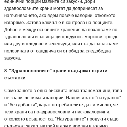
единични порции малките си закуски. Дори
здравословните храни могат да допринесат за
напълняването, ако ядем повече калории, отколкото
изгаряме. Затова ключът е в контрола на порциите.
Добре е между основните хранения да похапваме по-
здравословни и засищащи продукти - моркови, грозде
или други плодове и зеленчуци, или пък да запазваме
половината от сандвича си от обяд за следобедна
закуска.
8. "Здравословните" храни съдържат скрити
съставки
Само защото в една бисквита няма трансмазнини, това
не значи, че няма и калории. Надписи като "натурално"
и "без добавки", карат потребителите да си мислят, че
тези храни са по-здравословни и нискокалорични,
отколкото всъщност са. "Натуралните" продукти също
съдържат захар, натрий и други вредни в голямо