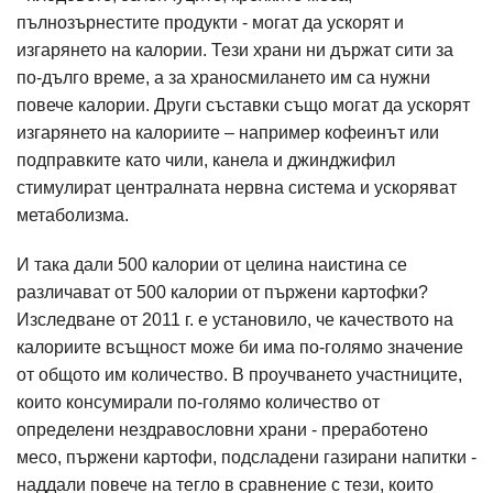
пълнозърнестите продукти - могат да ускорят и
изгарянето на калории. Тези храни ни държат сити за
по-дълго време, а за храносмилането им са нужни
повече калории. Други съставки също могат да ускорят
изгарянето на калориите – например кофеинът или
подправките като чили, канела и джинджифил
стимулират централната нервна система и ускоряват
метаболизма.
И така дали 500 калории от целина наистина се
различават от 500 калории от пържени картофки?
Изследване от 2011 г. е установило, че качеството на
калориите всъщност може би има по-голямо значение
от общото им количество. В проучването участниците,
които консумирали по-голямо количество от
определени нездравословни храни - преработено
месо, пържени картофи, подсладени газирани напитки -
наддали повече на тегло в сравнение с тези, които