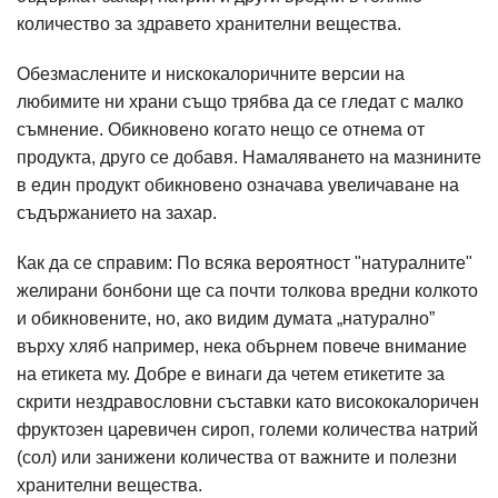
количество за здравето хранителни вещества.
Обезмаслените и нискокалоричните версии на
любимите ни храни също трябва да се гледат с малко
съмнение. Обикновено когато нещо се отнема от
продукта, друго се добавя. Намаляването на мазнините
в един продукт обикновено означава увеличаване на
съдържанието на захар.
Как да се справим: По всяка вероятност "натуралните"
желирани бонбони ще са почти толкова вредни колкото
и обикновените, но, ако видим думата „натурално”
върху хляб например, нека обърнем повече внимание
на етикета му. Добре е винаги да четем етикетите за
скрити нездравословни съставки като висококалоричен
фруктозен царевичен сироп, големи количества натрий
(сол) или занижени количества от важните и полезни
хранителни вещества.