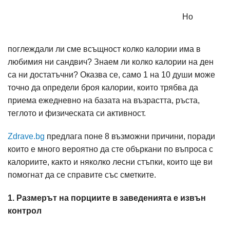
Но
поглеждали ли сме всъщност колко калории има в
любимия ни сандвич? Знаем ли колко калории на ден
са ни достатъчни? Оказва се, само 1 на 10 души може
точно да определи броя калории, които трябва да
приема ежедневно на базата на възрастта, ръста,
теглото и физическата си активност.
Zdrave.bg
предлага поне 8 възможни причини, поради
които е много вероятно да сте объркани по въпроса с
калориите, както и няколко лесни стъпки, които ще ви
помогнат да се справите със сметките.
1. Размерът на порциите в заведенията е извън
контрол