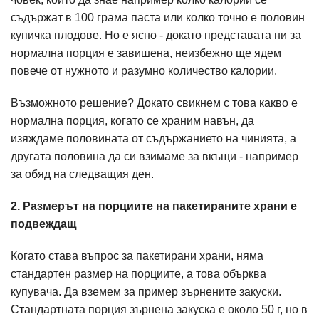
съдържат в 100 грама паста или колко точно е половин
купичка плодове. Но е ясно - докато представата ни за
нормална порция е завишена, неизбежно ще ядем
повече от нужното и разумно количество калории.
Възможното решение? Докато свикнем с това какво е
нормална порция, когато се храним навън, да
изяждаме половината от съдържанието на чинията, а
другата половина да си взимаме за вкъщи - например
за обяд на следващия ден.
2. Размерът на порциите на пакетираните храни е
подвеждащ
Когато става въпрос за пакетирани храни, няма
стандартен размер на порциите, а това обърква
купувача. Да вземем за пример зърнените закуски.
Стандартната порция зърнена закуска е около 50 г, но в