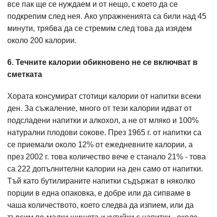
все пак ще се нуждаем и от нещо, с което да се
подкрепим след нея. Ако упражненията са били над 45
минути, трябва да се стремим след това да изядем
около 200 калории.
6. Течните калории обикновено не се включват в
сметката
Хората консумират стотици калории от напитки всеки
ден. За съжаление, много от тези калории идват от
подсладени напитки и алкохол, а не от мляко и 100%
натурални плодови сокове. През 1965 г. от напитки са
се приемали около 12% от ежедневните калории, а
през 2002 г. това количество вече е станало 21% - това
са 222 допълнителни калории на ден само от напитки.
Тъй като бутилираните напитки съдържат в няколко
порции в една опаковка, е добре или да сипваме в
чаша количеството, което следва да изпием, или да