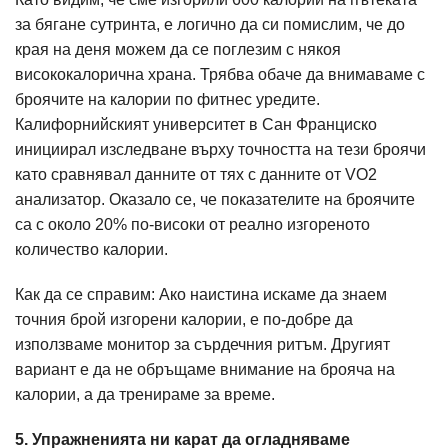
за бягане сутринта, е логично да си помислим, че до
края на деня можем да се поглезим с някоя
висококалорична храна. Трябва обаче да внимаваме с
броячите на калории по фитнес уредите.
Калифорнийският университет в Сан Франциско
инициирал изследване върху точността на тези броячи
като сравнявал данните от тях с данните от VO2
анализатор. Оказало се, че показателите на броячите
са с около 20% по-високи от реално изгореното
количество калории.
Как да се справим: Ако наистина искаме да знаем
точния брой изгорени калории, е по-добре да
използваме монитор за сърдечния ритъм. Другият
вариант е да не обръщаме внимание на брояча на
калории, а да тренираме за време.
5. Упражненията ни карат да огладняваме