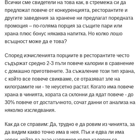
Всички сме свидетели на това как, в стремежа си да
предложат повече от конкуренцията, ресторантите и
другите заведения за хранене ни предлагат поредната
промоция – по-голяма порция за същите пари или
храна плюс бонус някаква напитка. Но колко лошо
всъщност може да е това?
Според изчисленията порциите в ресторантите често
съдържат средно 2-3 пъти повече калории в сравнение
с домашно приготвените. За съжаление този тип храна,
с който все повече свикваме, се отразяват зле на
килограмите ни - те неусетно растат. Когато има повече
храна в чинията, хората са склонни да ядат повече - до
30% повече от достатъчното, сочат данни от анализа на
няколко изследвания.
Как да се справим: Да, трудно е да ровим из чинията, за
да видим какво точно има в нея. Пък и едва ли има
човек, който да знае например колко калории се