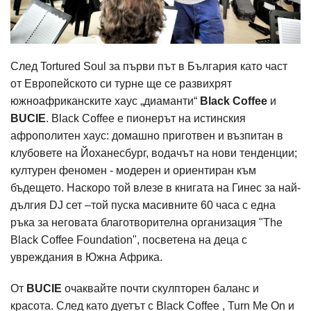
След Tortured Soul за първи път в България като част
от Европейското си турне ще се развихрят
южноафриканските хаус „диаманти“
Black Coffee
и
BUCIE
. Black Coffee е пионерът на истинския
афрополитен хаус: домашно приготвен и възпитан в
клубовете на Йоханесбург, водачът на нови тенденции;
културен феномен - модерен и ориентиран към
бъдещето. Наскоро той влезе в книгата на Гинес за най-
дългия DJ сет –той пуска масивните 60 часа с една
ръка за неговата благотворителна организация "The
Black Coffee Foundation", посветена на деца с
увреждания в Южна Африка.
От
BUCIE
очаквайте почти скулпторен баланс и
красота. След като дуетът с Black Coffee , Turn Me On и