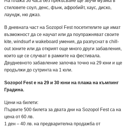
На плажа 36 часа без прекъсване ще звучи музика в
стиловете соул, денс, фънк, афробийт, хаус, диско,
лаундж, ню джаз.
В дневната част на Sozopol Fest посетителите ще имат
възможност да се научат или да поупражняват своите
kite, windsurf и wakeboard умения, да разпуснат в chill-
out зоните или да открият още много други забавления,
които ще се случват в рамките на фестивала.
Двудневното забавление започва точно на 29 юни и ще
продължи до сутринта на 1 юли.
Sozopol Fest е на 29 и 30 юни на плажа на къмпинг
Градина.
Цени на билети:
Първите 500 билета за двата дни на Sozopol Fest са на
цена от 60 лв.
1 ден – 40 лв. на предварителна продажба от