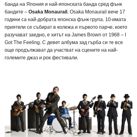
банда на Япония и най-японската банда сред фънк
бандите –
Osaka Monaurail
. Osaka Monaurail вече 17
години са най-добрата японска фънк група. 10-имата
приятели се събират в колежа и първото парче, което
разучават заедно, е хитът на James Brown от 1968 – I
Got The Feeling. С девет албума зад гърба си те все
още продължават да участват на сцените на най-
големите джаз и рок фестивали.