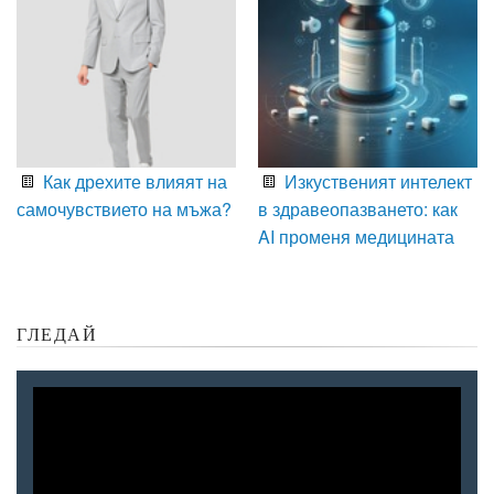
Как дрехите влияят на
Изкуственият интелект
самочувствието на мъжа?
в здравеопазването: как
AI променя медицината
ГЛЕДАЙ