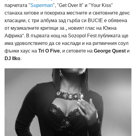
парчетата "
Superman
", "Get Over It" и "Your Kiss"
станаха хитове и покориха местните и световните денс
класации, с три албума зад гърба си BUCIE е обявена
от музикалните критици за „ новият глас на Южна
Африка“. В първата нощ на Sozopol Fest публиката ще
има удоволствието да се наслади и на ритмичния соул
фънки хаус на
Tri O Five
, и сетовете на
George Quest
и
DJ Ilko
.