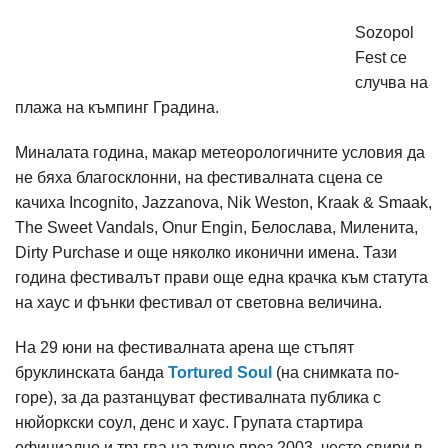
Sozopol
Fest се
случва на
плажа на къмпинг Градина.
Миналата година, макар метеорологичните условия да
не бяха благосклонни, на фестивалната сцена се
качиха Incognito, Jazzanova, Nik Weston, Kraak & Smaak,
The Sweet Vandals, Onur Engin, Белослава, Миленита,
Dirty Purchase и още няколко иконични имена. Тази
година фестивалът прави още една крачка към статута
на хаус и фънки фестивал от световна величина.
На 29 юни на фестивалната арена ще стъпят
бруклинската банда
Tortured Soul
(на снимката по-
горе), за да разтанцуват фестивалната публика с
нюйоркски соул, денс и хаус. Групата стартира
официално и тръгва на турне през 2003, често свири в