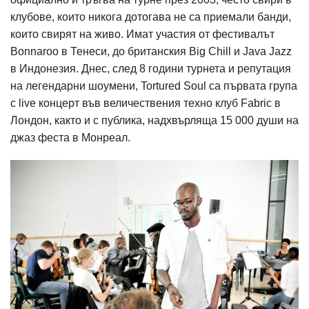
клубове, които никога дотогава не са приемали банди,
които свирят на живо. Имат участия от фестивалът
Bonnaroo в Тенеси, до британския Big Chill и Java Jazz
в Индонезия. Днес, след 8 години турнета и репутация
на легендарни шоумени, Tortured Soul са първата група
с live концерт във величествения техно клуб Fabric в
Лондон, както и с публика, надхвърляща 15 000 души на
джаз феста в Монреал.