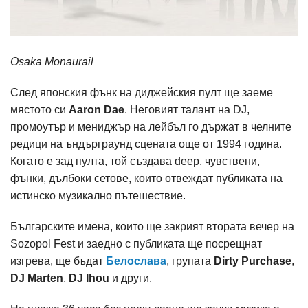
Osaka Monaurail
След японския фънк на диджейския пулт ще заеме
мястото си
Aaron Dae
. Неговият талант на DJ,
промоутър и мениджър на лейбъл го държат в челните
редици на ъндърграунд сцената още от 1994 година.
Когато е зад пулта, той създава deep, чувствени,
фънки, дълбоки сетове, които отвеждат публиката на
истинско музикално пътешествие.
Българските имена, които ще закрият втората вечер на
Sozоpol Fest и заедно с публиката ще посрещнат
изгрева, ще бъдат
Белослава
, групата
Dirty Purchase
,
DJ Marten
,
DJ Ihou
и други.