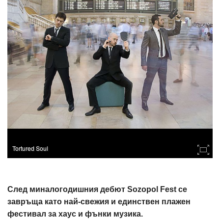
Tortured Soul
След миналогодишния дебют Sozopol Fest се
завръща като най-свежия и единствен плажен
фестивал за хаус и фънки музика.