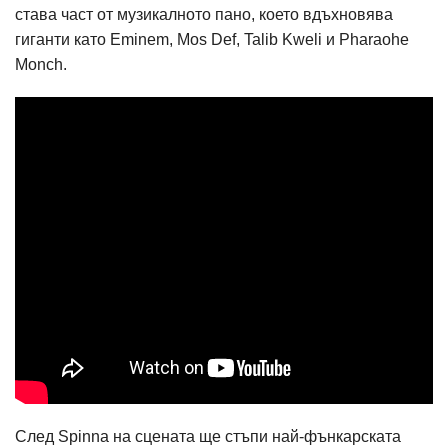
става част от музикалното пано, което вдъхновява
гиганти като Eminem, Mos Def, Talib Kweli и Pharaohe
Monch.
След Spinna на сцената ще стъпи най-фънкарската