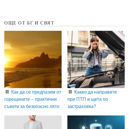
ОЩЕ ОТ БГ И СВЯТ
Как да се предпазим от
Какво да направите
горещините – практични
при ПТП и щета по
съвети за безопасно лято
застраховка?