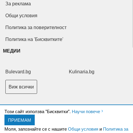
За реклама
Общи условия
Политика за поверителност
Политика на 'Бисквитките'
МЕДИИ
Bulevard.bg
Kulinaria.bg
Виж всички
Tози сайт използва "Бисквитки".
Научи повече
ПРИЕМАМ
Copyright © 2026 Ксениум ООД. Всички права запазени.
Developed by
Моля, запознайте се с нашите
Общи условия
и
Политика за
XeniumCompany.com