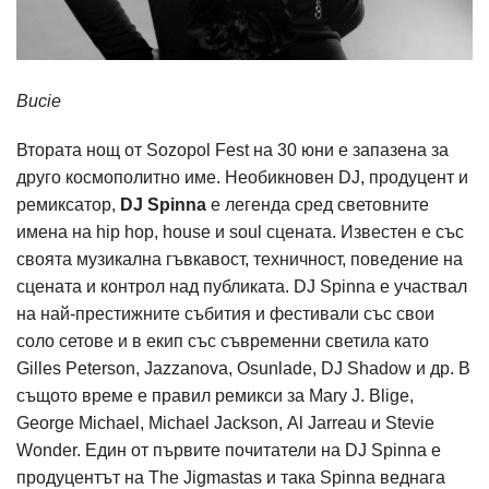
Bucie
Втората нощ от Sozopol Fest на 30 юни е запазена за
друго космополитно име. Необикновен DJ, продуцент и
ремиксатор,
DJ Spinna
е легенда сред световните
имена на hip hop, house и soul сцената. Известен е със
своята музикална гъвкавост, техничност, поведение на
сцената и контрол над публиката. DJ Spinna е участвал
на най-престижните събития и фестивали със свои
соло сетове и в екип със съвременни светила като
Gilles Peterson, Jazzanova, Osunlade, DJ Shadow и др. В
същото време е правил ремикси за Mary J. Blige,
George Michael, Michael Jackson, Аl Jarreau и Stevie
Wonder. Един от първите почитатели на DJ Spinna е
продуцентът на The Jigmastas и така Spinna веднага