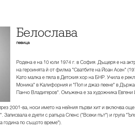
Белослава
певица
Родена е на 10 юли 1974 г. в София. Дъщеря е на акт
на героинята й от филма "Сватбите на Йоан Асен" (19
Като малка е пяла в Детския хор на БНР. Учила е ре
Моника" в Калифорния и "Поп и джаз пеене" в Държа
Панчо Владигеров". Омъжена е за художника Евгени 
рез 2001-ва, носи името на нейния първи хит и включва още 
. Записвала е дуети с рапъра Спенс ("Всеки път") и група "Ъп
ка година по същото време").