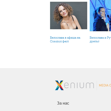
Белослава в афиша на
Белослава и Рут - БГ
Созопол фест
дуетът
За нас