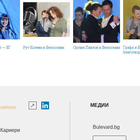
Рут Колева и Белослава
Орлин Павлов и Белослава
Графа и Белослава на
благотво
МЕДИИ
Bulevard.bg
Кариери