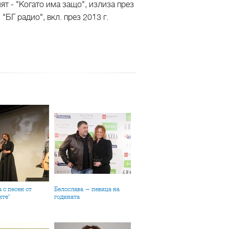
ят - "Когато има защо", излиза през
БГ радио", вкл. през 2013 г.
Белослава - певица на
ите"
годината