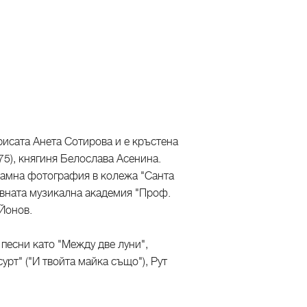
рисата Анета Сотирова и е кръстена
75), княгиня Белослава Асенина.
кламна фотография в колежа "Санта
вната музикална академия "Проф.
Йонов.
песни като "Между две луни",
сурт" ("И твойта майка също"), Рут