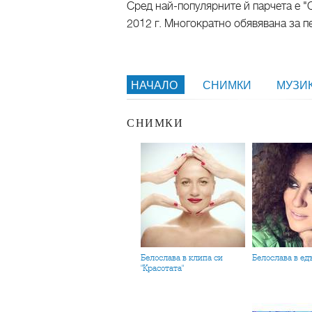
Сред най-популярните й парчета е "С
2012 г. Многократно обявявана за пе
НАЧАЛО
СНИМКИ
МУЗИ
СНИМКИ
Белослава в клипа си
Белослава в е
"Красотата"