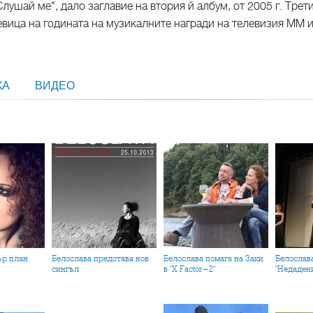
лушай ме", дало заглавие на втория й албум, от 2005 г. Трети
вица на годината на музикалните награди на телевизия ММ и "
КА
ВИДЕО
дър план
Белослава представя нов
Белослава помага на Заки
Белослава с песен от
сингъл
в "X Factor-2"
"Недаден