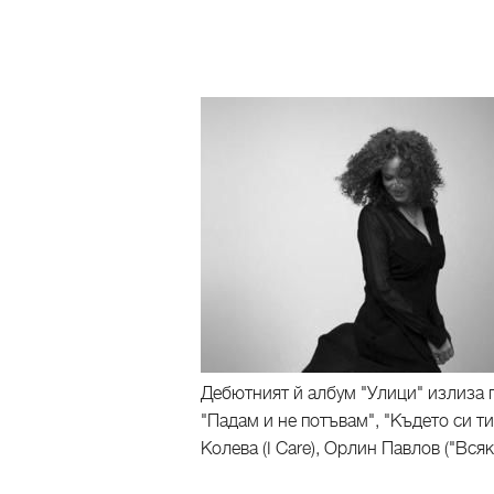
Дебютният й албум "Улици" излиза п
"Падам и не потъвам", "Където си ти"
Колева (I Care), Орлин Павлов ("Вся