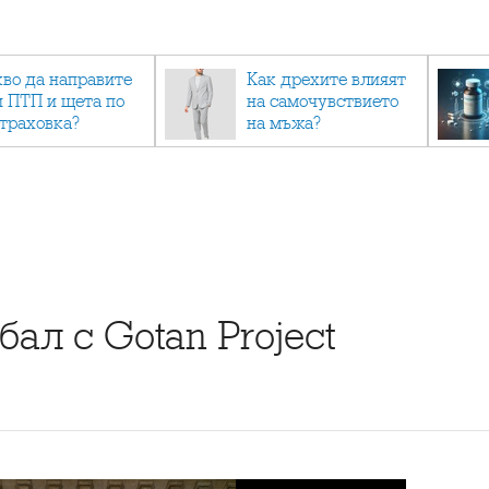
кво да направите
Как дрехите влияят
и ПТП и щета по
на самочувствието
страховка?
на мъжа?
бал с Gotan Project