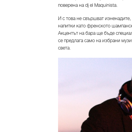
поверена на dj el Maquinista.
И с това не свършват изненадите,
напитки като френското шампан
Акцентът на бара ще бъде специа
се предлага само на избрани музи
света.