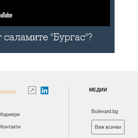
 саламите "Бургас"?
МЕДИИ
Bulevard.bg
Кариери
Контакти
Виж всички