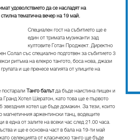
имат удоволствието да се насладят на
 стилна тематична вечер на 19 май.
Специален гост на събитието ще е
един от тримата музиканти зад
култовите Готан Проджект. Директно
ен Солал със специално подготвен за събитието 3
екси ритъма на елекро тангото, боса нова, джази
 групата и ще пренесе магията от улиците на
е постарали
Танго балът
да бъде наистина пищен и
а Гранд Хотел Шератон, като това ще е първото
 5 звездния хотел ще бъде домакин. За тези, които
до магнетичния аржентински танц, водещите
и в една от залите на всеки час след 21.00 часа.
ъства и ще е основна част в бала на 19-ти май
като селекцията от класическо танго ще бъде