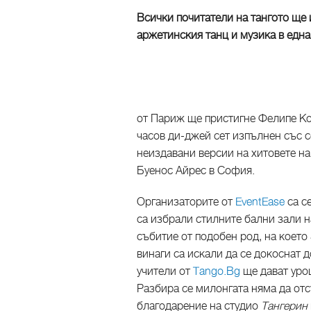
Всички почитатели на тангото ще 
аржетинския танц и музика в една
от Париж ще пристигне Фелипе Ко
часов ди-джей сет изпълнен със с
неиздавани версии на хитовете на
Буенос Айрес в София.
Организаторите от
EventEase
са с
са избрали стилните бални зали н
събитие от подобен род, на което
винаги са искали да се докоснат 
учители от
Tango.Bg
ще дават уроц
Разбира се милонгата няма да отс
благодарение на студио
Тангерин