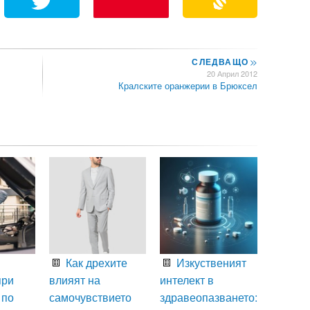
СЛЕДВАЩО
>>
20 Април 2012
Кралските оранжерии в Брюксел
Как дрехите
Изкуственият
при
влияят на
интелект в
 по
самочувствието
здравеопазването: