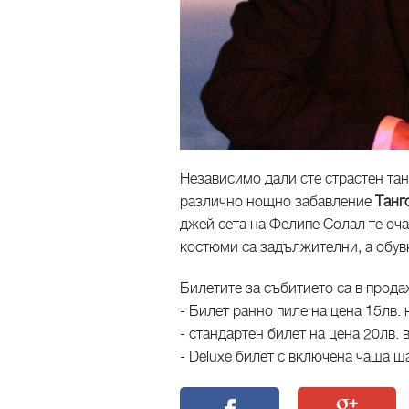
Независимо дали сте страстен тан
различно нощно забавление
Танг
джей сета на Фелипе Солал те оча
костюми са задължителни, а обув
Билетите за събитието са в прода
- Билет ранно пиле на цена 15лв.
- стандартен билет на цена 20лв.
- Deluxe билет с включена чаша ш