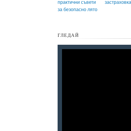
практични съвети
застраховк
за безопасно лято
ГЛЕДАЙ