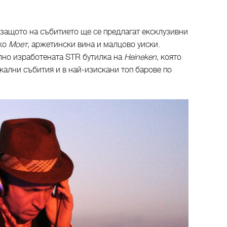
 защото на събитието ще се предлагат ексклузивни
ско
Моет
, аржетински вина и малцово уиски.
лно изработената STR бутилка на
Heineken
, която
кални събития и в най-изискани топ барове по