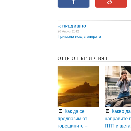
<<
ПРЕДИШНО
20 Април 2012
Приказна нощ в операта
ОЩЕ ОТ БГ И СВЯТ
Как да се
Какво да
предпазим от
направите 
горещините –
ПТП и щета