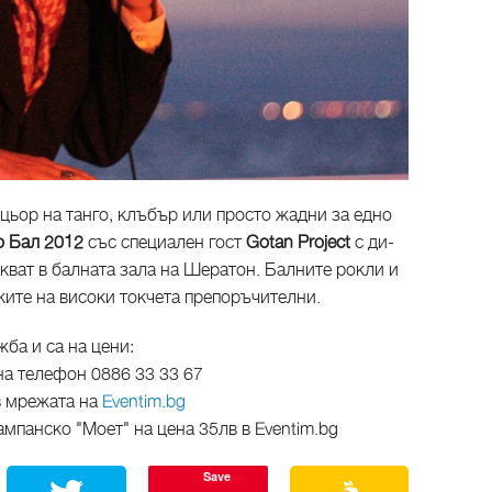
цьор на танго, клъбър или просто жадни за едно
о Бал 2012
със специален гост
Gotan Project
с ди-
кват в балната зала на Шератон. Балните рокли и
ките на високи токчета препоръчителни.
жба и са на цени:
 на телефон 0886 33 33 67
 в мрежата на
Eventim.bg
ампанско "Моет" на цена 35лв в Eventim.bg
Save