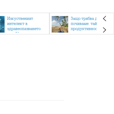
Изкуственият
Защо трябва да си
интелект в
почиваме: тайната на
здравеопазването:
продуктивността,
как AI променя
здравето и добрия
медицината
живот.