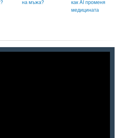
а?
на мъжа?
как AI променя
медицината