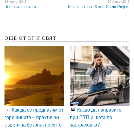
18 Април 2012
20 Април 2012
Човекът-константа
Изискан танго бал с Gotan Project
ОЩЕ ОТ БГ И СВЯТ
Как да се предпазим от
Какво да направите
горещините – практични
при ПТП и щета по
съвети за безопасно лято
застраховка?