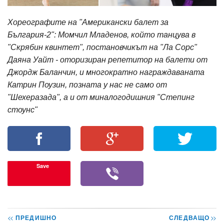
Хореографите на "Американски балет за
България-2": Момчил Младенов, който танцува в
"Скрябин квинтет", постановчикът на "Ла Сорс"
Даяна Уайт - оторизиран репетитор на балети от
Джордж Баланчин, и многократно награждаваната
Катрин Поузин, позната у нас не само от
"Шехеразада", а и от миналогодишния "Степинг
стоунс"
Save
<<
ПРЕДИШНО
СЛЕДВАЩО
>>