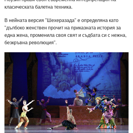
класическата балетна техника.
В нейната версия "Шехеразада" е определяна като
"дълбоко женствен прочит на приказната история за
една жена, променила своя свят и съдбата си с нежна,
безкръвна революция".