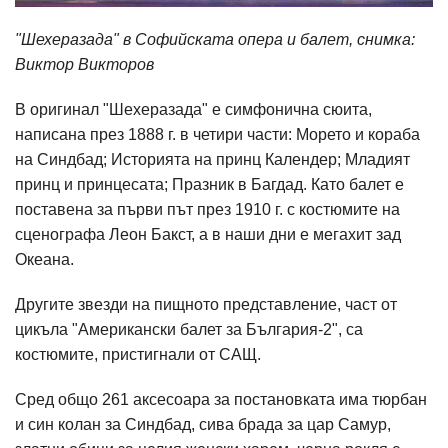
"Шехеразада" в Софийската опера и балет, снимка:
Виктор Викторов
В оригинал "Шехеразада" е симфонична сюита,
написана през 1888 г. в четири части: Морето и кораба
на Синдбад; Историята на принц Календер; Младият
принц и принцесата; Празник в Багдад. Като балет е
поставена за първи път през 1910 г. с костюмите на
сценографа Леон Бакст, а в наши дни е мегахит зад
Океана.
Другите звезди на пищното представление, част от
цикъла "Американски балет за България-2", са
костюмите, пристигнали от САЩ.
Сред общо 261 аксесоара за постановката има тюрбан
и син колан за Синдбад, сива брада за цар Самур,