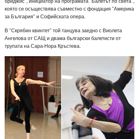
бриджис", инициатор на програмата "Балетът по света",
която се осъществява съвместно с фондация "Америка
за България" и Софийската опера.
В "Скрябин квинтет" той танцува заедно с Виолета
Ангелова от САЩ и двама български балетисти от
трупата на Сара-Нора Кръстева.