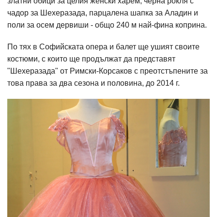
златни обици за целия женски харем, черна рокля с
чадор за Шехеразада, парцалена шапка за Аладин и
поли за осем дервиши - общо 240 м най-фина коприна.
По тях в Софийската опера и балет ще ушият своите
костюми, с които ще продължат да представят
"Шехеразада" от Римски-Корсаков с преотстъпените за
това права за два сезона и половина, до 2014 г.