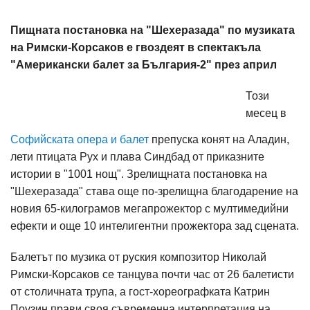
Пищната постановка на "Шехеразада" по музиката
на Римски-Корсаков е гвоздеят в спектакъла
"Американски балет за България-2" през април
Този
месец в
Софийската опера и балет
препуска конят на Аладин,
лети птицата Рух и плава Синдбад от приказните
истории в "1001 нощ". Зрелищната постановка на
"Шехеразада" става още по-зрелищна благодарение на
новия 65-килограмов мегапрожектор с мултимедийни
ефекти и още 10 интелигентни прожектора зад сцената.
Балетът по музика от руския композитор Николай
Римски-Корсаков се танцува почти час от 26 балетисти
от столичната трупа, а гост-хореографката Катрин
Поузин прави своя съвременна интерпретация на