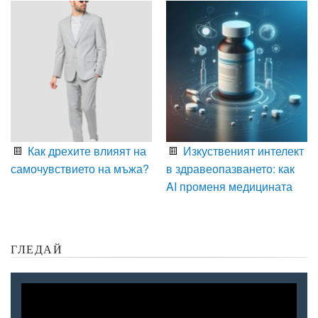
Как дрехите влияят на
Изкуственият интелект
самочувствието на мъжа?
в здравеопазването: как
AI променя медицината
ГЛЕДАЙ