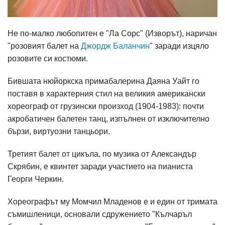
Не по-малко любопитен е "Ла Сорс" (Изворът), наричан
"розовият балет на
Джордж Баланчин
" заради изцяло
розовите си костюми.
Бившата нюйоркска примабалерина Даяна Уайт го
поставя в характерния стил на великия американски
хореограф от грузински произход (1904-1983): почти
акробатичен балетен танц, изпълнен от изключително
бързи, виртуозни танцьори.
Третият балет от цикъла, по музика от Александър
Скрябин, е квинтет заради участието на пианиста
Георги Черкин.
Хореографът му Момчил Младенов е и един от тримата
съмишленици, основали сдружението "Кълчаръл