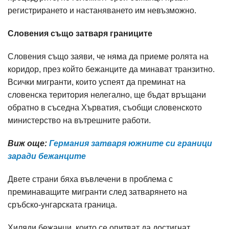
регистрирането и настаняването им невъзможно.
Словения също затваря границите
Словения също заяви, че няма да приеме ролята на
коридор, през който бежанците да минават транзитно.
Всички мигранти, които успеят да преминат на
словенска територия нелегално, ще бъдат връщани
обратно в съседна Хърватия, съобщи словенското
министерство на вътрешните работи.
Виж още:
Германия затваря южните си граници
заради бежанците
Двете страни бяха въвлечени в проблема с
преминаващите мигранти след затварянето на
сръбско-унгарската граница.
Хиляди бежанци, които се опитват да достигнат