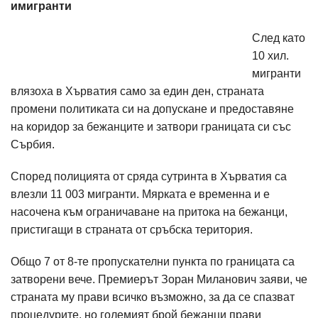
имигранти
След като
10 хил.
мигранти
влязоха в Хърватия само за един ден, страната
промени политиката си на допускане и предоставяне
на коридор за бежанците и затвори границата си със
Сърбия.
Според полицията от сряда сутринта в Хърватия са
влезли 11 003 мигранти. Мярката е временна и е
насочена към ограничаване на притока на бежанци,
пристигащи в страната от сръбска територия.
Общо 7 от 8-те пропускателни пункта по границата са
затворени вече. Премиерът Зоран Миланович заяви, че
страната му прави всичко възможно, за да се спазват
процедурите, но големият брой бежанци прави