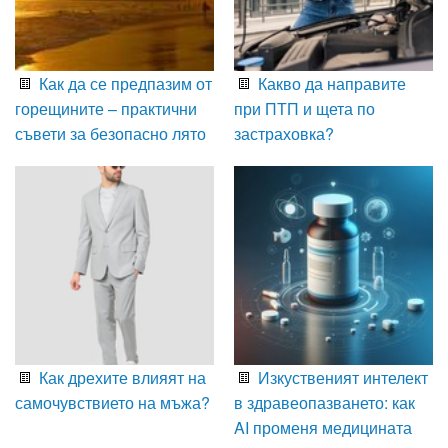
Как да се предпазим от
Какво да направите
горещините – практични
при ПТП и щета по
съвети за безопасно лято
застраховка?
Как дрехите влияят на
Изкуственият интелект
самочувствието на мъжа?
в здравеопазването: как
AI променя медицината