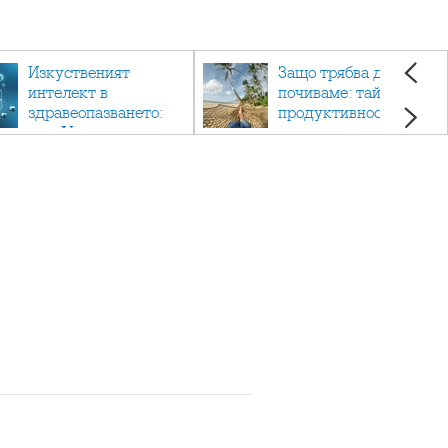
Изкуственият
Защо трябва да си
интелект в
почиваме: тайната на
здравеопазването:
продуктивността,
как AI променя
здравето и добрия
медицината
живот.