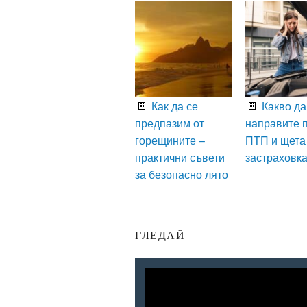
Как да се
Какво да
предпазим от
направите 
горещините –
ПТП и щета
практични съвети
застраховк
за безопасно лято
ГЛЕДАЙ