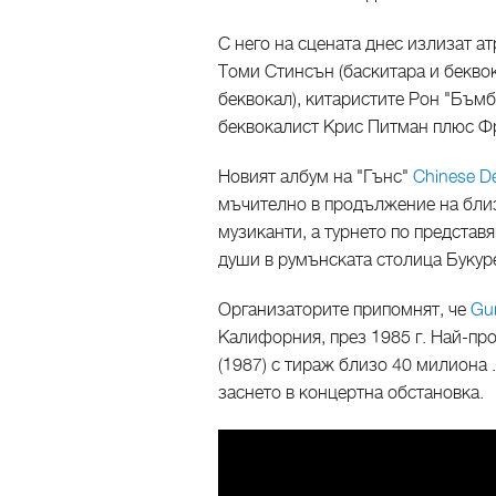
С него на сцената днес излизат а
Томи Стинсън (баскитара и беквок
беквокал), китаристите Рон "Бъм
беквокалист Крис Питман плюс Фр
Новият албум на "Гънс"
Chinese D
мъчително в продължение на близ
музиканти, а турнето по представ
души в румънската столица Буку
Организаторите припомнят, че
Gu
Калифорния, през 1985 г. Най-прод
(1987) с тираж близо 40 милиона .
заснето в концертна обстановка.