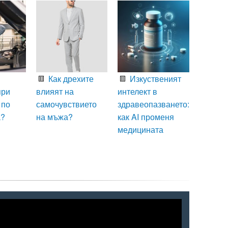
Как дрехите
Изкуственият
при
влияят на
интелект в
 по
самочувствието
здравеопазването:
а?
на мъжа?
как AI променя
медицината