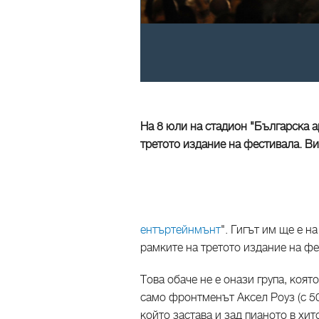
На 8 юли на стадион "Българска а
третото издание на фестивала. Ви
ентъртейнмънт
". Гигът им ще е н
рамките на третото издание на ф
Това обаче не е онази група, коят
само фронтменът Аксел Роуз (с 5
който застава и зад пианото в хит