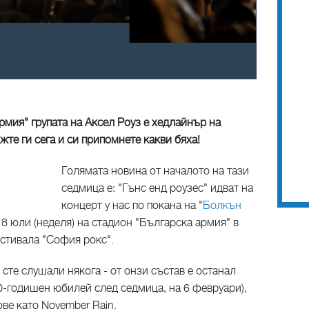
рмия" групата на Аксел Роуз е хедлайнър на
жте ги сега и си припомнете какви бяха!
Голямата новина от началото на тази
седмица е: "Гънс енд роузес" идват на
концерт у нас по покана на "
Болкън
а 8 юли (неделя) на стадион "Българска армия" в
естивала "София рокс".
о сте слушали някога - от онзи състав е останал
0-годишен юбилей след седмица, на 6 февруари),
ове като November Rain.