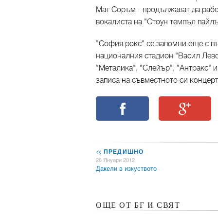
Мат Соръм - продължават да рабо
вокалиста на "Стоун темпъл пайлъ
"София рокс" се запомни още с пъ
националния стадион "Васил Левск
"Металика", "Слейър", "Антракс" и
записа на съвместното си концертно
<<
ПРЕДИШНО
26 Януари 2012
Дакели в изкуството
ОЩЕ ОТ БГ И СВЯТ