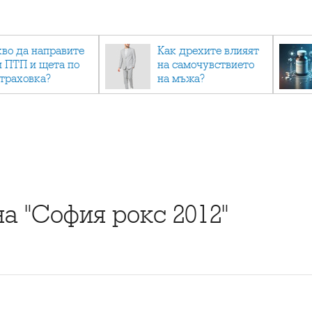
кво да направите
Как дрехите влияят
и ПТП и щета по
на самочувствието
страховка?
на мъжа?
на "София рокс 2012"