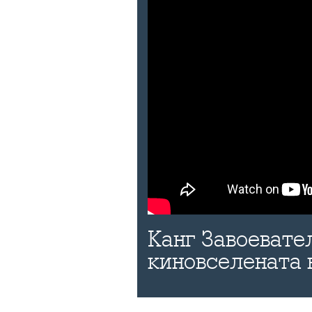
Канг Завоевател
киновселената 