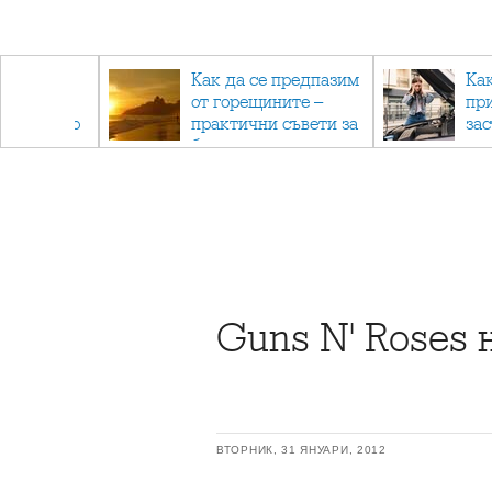
рез
Как да се предпазим
Ка
 - с
от горещините –
пр
ри отново
практични съвети за
за
та
безопасно лято
Guns N' Roses 
ВТОРНИК, 31 ЯНУАРИ, 2012