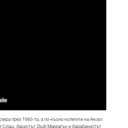
пира през 1993-та, а по-късно колегите на Аксел
ът Слаш, басистът Дъф Маккагън и барабанистът