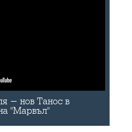
я - нов Танос в
на "Марвъл"