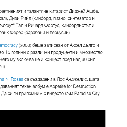
трактивният и талантлив китарист Диджей Ашба,
ал), Дизи Рийд (кийборд, пиано, синтезатор и
бълфут" Тал и Ричард Фортус, кийбордистът и
анк Ферер (барабани и перкусии).
emocracy
(2008) беше записван от Аксел дълго и
о 15 години с различни продуценти и множество
янето му включваше и концерт пред над 30 хил.
рещ.
ns N' Roses
са създадени в Лос Анджелис, щата
аваният техен албум е Appetite for Destruction
 Да си ги припомним с видеото към Paradise City,