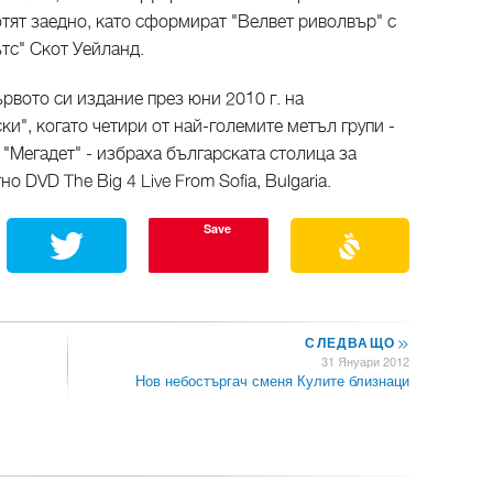
тят заедно, като сформират "Велвет риволвър" с
тс" Скот Уейланд.
рвото си издание през юни 2010 г. на
и", когато четири от най-големите метъл групи -
 "Мегадет" - избраха българската столица за
 DVD The Big 4 Live From Sofia, Bulgaria.
Save
СЛЕДВАЩО
>>
31 Януари 2012
Нов небостъргач сменя Кулите близнаци