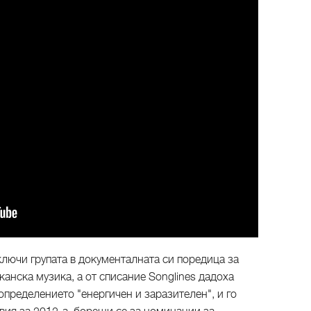
лючи групата в документалната си поредица за
анска музика, а от списание Songlines дадоха
 определението "енергичен и заразителен", и го