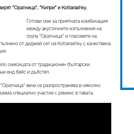
ирят "Оратница", "Кипри" и Kottarashky.
Готови сме за приятната комбинация
между акустичните изпълнения на
група "Оратница" и гласовете на
пълнено от диджей сет на Kottarashky
с качествена
ии.
вило смесицата от традиционен български
ъм енд бейс и дъбстеп.
"Оратница" вече се разпространява в няколко
взема специално участие с ремикс в тавата.