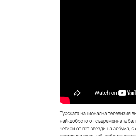
Турската национална телевизия вк
най-доброто от съвременната балк
четири от пет звезди на албума, с