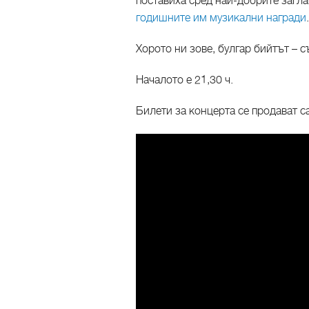
поставиха сред най-добрите загла
годишните им музикални награди
.
Хорото ни зове, булгар бийтът – 
Началото е 21,30 ч.
Билети за концерта се продават са