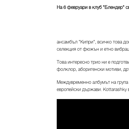
На 6 февруари в клуб "Блендер" св
ансамбъл "Кипри", всичко това до
селекция от фюжън и етно вибрац
Това интересно трио ни е подгот
фолклор, аборигенски мотиви, др
Междувременно албумът на група 
европейски държави. Kottarashky 