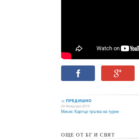
<<
ПРЕДИШНО
04 Февруари 2013
Мисис Картър тръгва на турне
ОЩЕ ОТ БГ И СВЯТ