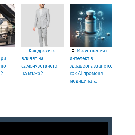
Как дрехите
Изкуственият
при
влияят на
интелект в
 по
самочувствието
здравеопазването:
а?
на мъжа?
как AI променя
медицината