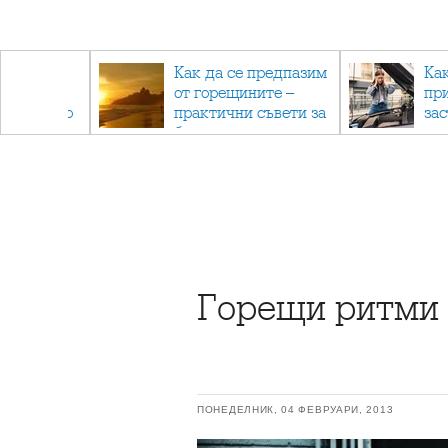
рез
Как да се предпазим
Ка
 - с
от горещините –
пр
ри отново
практични съвети за
за
та
безопасно лято
Горещи ритми 
ПОНЕДЕЛНИК, 04 ФЕВРУАРИ, 2013