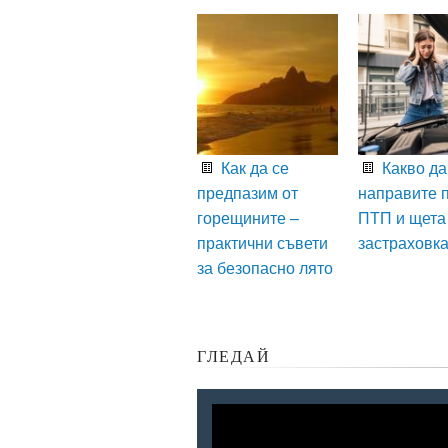
Как да се
Какво да
предпазим от
направите 
горещините –
ПТП и щета
практични съвети
застраховк
за безопасно лято
ГЛЕДАЙ