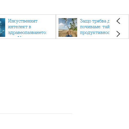
Изкуственият
Защо трябва да си
интелект в
почиваме: тайната на
здравеопазването:
продуктивността,
как AI променя
здравето и добрия
медицината
живот.