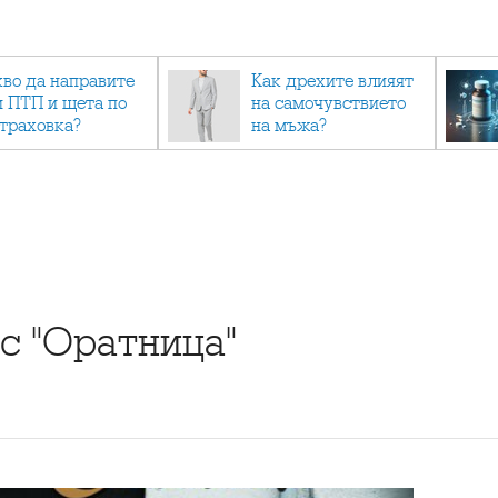
кво да направите
Как дрехите влияят
и ПТП и щета по
на самочувствието
страховка?
на мъжа?
с "Оратница"