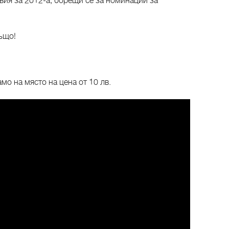
вия за 2012-а, борещи се за номинации за
също!
мо на място на цена от 10 лв.