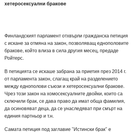
хетеросексуални бракове
Финландският парламент отхвърли гражданска петиция
с искане за отмяна на закон, позволяващ еднополовите
бракове, който влиза в сила другия месец, предаде
Ройтерс.
В петицията се искаше забрана за приетия през 2014 г.
от парламента закон, слагащ край на разделението
между еднополови съюзи и хетеросексуални бракове.
Чрез този закон на хомосексуалните двойки, които са
сключили брак, се дава право да имат обща фамилия,
да осиновяват деца, да се унаследяват при смърт на
единия партньор и т.н.
Самата петиция под заглавие "Истински брак" е