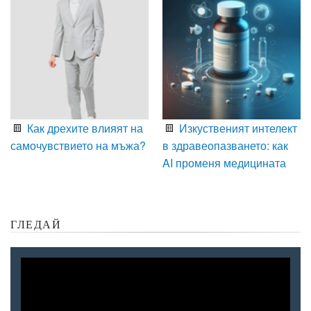
Как дрехите влияят на
Изкуственият интелект
самочувствието на мъжа?
в здравеопазването: как
AI променя медицината
ГЛЕДАЙ