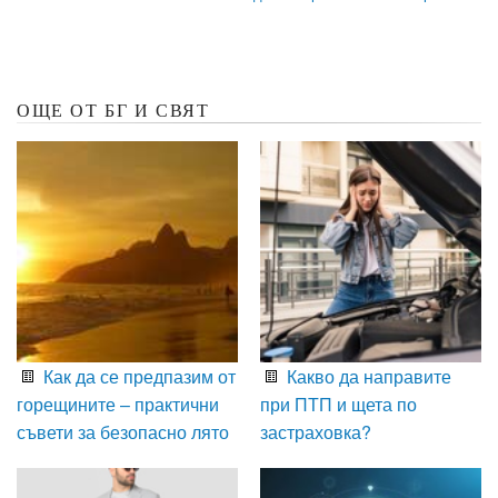
ОЩЕ ОТ БГ И СВЯТ
Как да се предпазим от
Какво да направите
горещините – практични
при ПТП и щета по
съвети за безопасно лято
застраховка?