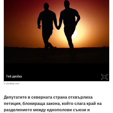
Гей двойка
© pixabay.com
Депутатите в северната страна отхвърлиха
петиция, блокираща закона, който слага край на
разделението между еднополови съюзи и