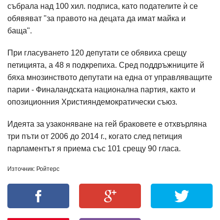
събрала над 100 хил. подписа, като подателите ѝ се
обявяват "за правото на децата да имат майка и
баща".
При гласуването 120 депутати се обявиха срещу
петицията, а 48 я подкрепиха. Сред поддръжниците й
бяха мнозинството депутати на една от управляващите
парии - Финаландската национална партия, както и
опозиционния Християндемократически съюз.
Идеята за узаконяване на гей браковете е отхвърляна
три пъти от 2006 до 2014 г., когато след петиция
парламентът я приема със 101 срещу 90 гласа.
Източник: Ройтерс