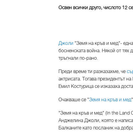
Освен всички друго, числото 12 с
Джоли
"Земя на кръв и мед"- едн
босненската война. Някой от тях 
тръгнали по-рано.
Преди време ти разказахме, че
съ
актрисата. Тогава президентът н
Емил Костурица се изказаха доста
Очакваше се "
Земя на кръв и мед
"Земя на кръв и мед" (In the Land
Анджелина Джоли, която е написа
Балканите като посланик на добр