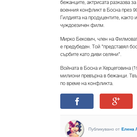
бежанците, актрисата разказва з
военния конфликт в Босна през 90
Гилдията на продуцентите, както 
чуждоезичен филм.
Мирко Бекович, член на Филмоват
е предубеден. Той "представял б
сърбите като диви селяни".
Войната в Босна и Херцеговина (19
милиони превърна в бежанци. Твъ
по време на конфликта.
Публикувано от
Елена 