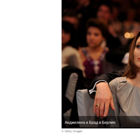
Анджелина и Брад в Берлин
© Getty Images