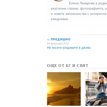
Елена Лазарова е роден
екзотични страни, фотографията, к
и новите запознанства с интересни
ежедневие.
<<
ПРЕДИШНО
24 Февруари 2012
Не носете кондомите в джоба
ОЩЕ ОТ БГ И СВЯТ