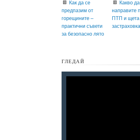
Как да се
Какво да
предпазим от
направите 
горещините –
ПТП и щета
практични съвети
застраховк
за безопасно лято
ГЛЕДАЙ