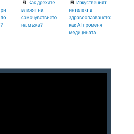
Как дрехите
Изкуственият
при
влияят на
интелект в
 по
самочувствието
здравеопазването:
а?
на мъжа?
как AI променя
медицината