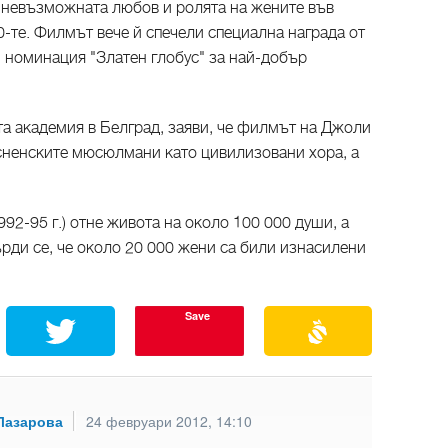
а невъзможната любов и ролята на жените във
-те. Филмът вече й спечели специална награда от
и номинация "Златен глобус" за най-добър
а академия в Белград, заяви, че филмът на Джоли
осненските мюсюлмани като цивилизовани хора, а
92-95 г.) отне живота на около 100 000 души, а
рди се, че около 20 000 жени са били изнасилени
Save
Лазарова
24 февруари 2012, 14:10