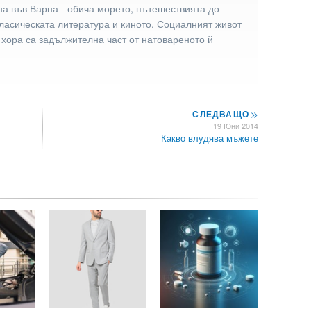
а във Варна - обича морето, пътешествията до
ласическата литература и киното. Социалният живот
 хора са задължителна част от натовареното й
СЛЕДВАЩО
>>
19 Юни 2014
Какво влудява мъжете