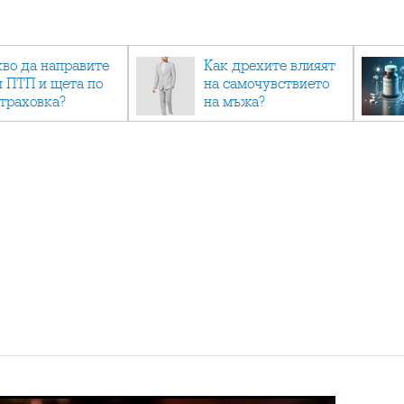
кво да направите
Как дрехите влияят
и ПТП и щета по
на самочувствието
страховка?
на мъжа?