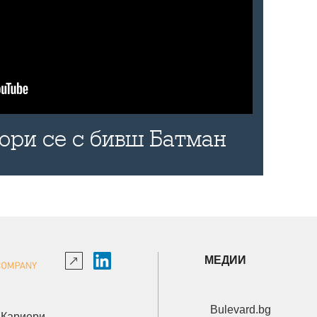
бори се с бивш Батман
МЕДИИ
Bulevard.bg
Кариери