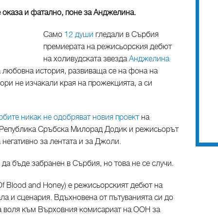
е оказа и фатално, поне за Анджелина.
Само
12 души
гледали в Сърбия
премиерата на режисьорския дебют
на холивудската звезда
Анджелина
а любовна история, развиваща се на фона на
дори не изчакали края на прожекцията, а си
рбите никак не одобряват новия проект
на
а Република Сръбска Милорад Додик и режисьорът
 негативно за лентата и за Джоли.
" да бъде забранен в Сърбия, но това не се случи.
 Of Blood and Honey) е режисьорският дебют на
ла и сценария. Вдъхновена от пътуванията си до
а воля към Върховния комисариат на ООН за