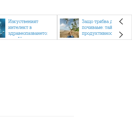
Изкуственият
Защо трябва да си
интелект в
почиваме: тайната на
здравеопазването:
продуктивността,
как AI променя
здравето и добрия
медицината
живот.