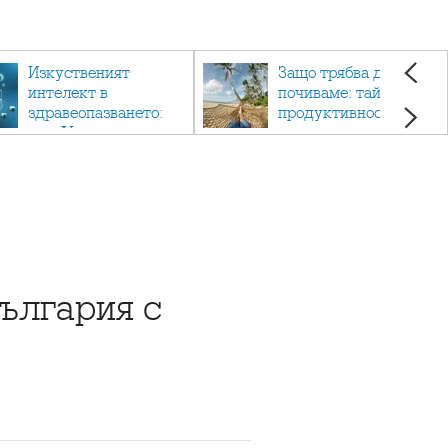
Изкуственият
Защо трябва да си
интелект в
почиваме: тайната на
здравеопазването:
продуктивността,
как AI променя
здравето и добрия
медицината
живот.
ългария с