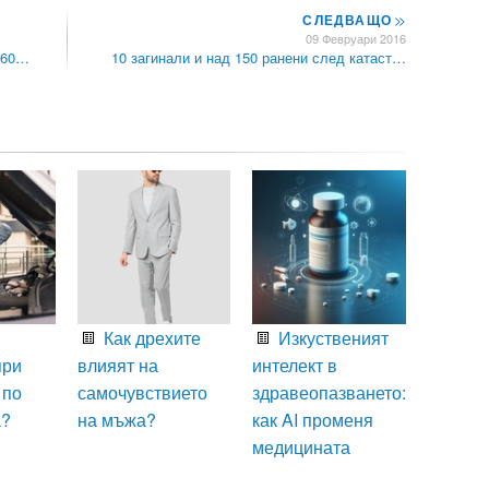
СЛЕДВАЩО
>>
09 Февруари 2016
 60…
10 загинали и над 150 ранени след катаст…
Как дрехите
Изкуственият
при
влияят на
интелект в
 по
самочувствието
здравеопазването:
а?
на мъжа?
как AI променя
медицината