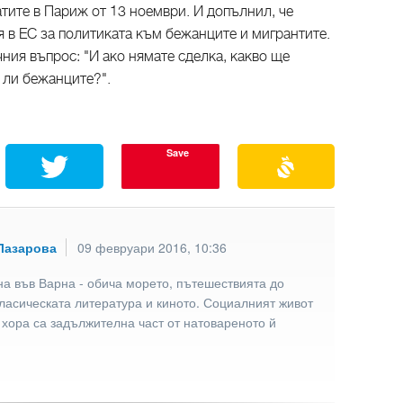
атите в Париж от 13 ноември. И допълнил, че
 в ЕС за политиката към бежанците и мигрантите.
ния въпрос: "И ако нямате сделка, какво ще
 ли бежанците?".
Save
Лазарова
09 февруари 2016, 10:36
а във Варна - обича морето, пътешествията до
ласическата литература и киното. Социалният живот
 хора са задължителна част от натовареното й