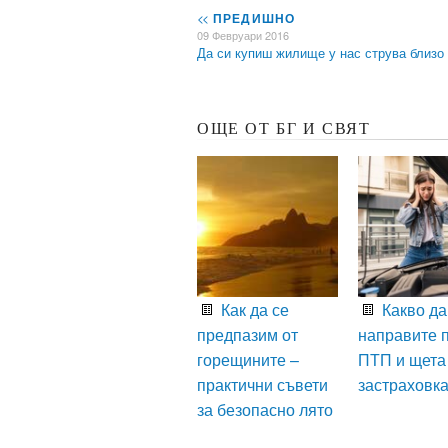
<<
ПРЕДИШНО
09 Февруари 2016
Да си купиш жилище у нас струва близо
ОЩЕ ОТ БГ И СВЯТ
Как да се
Какво да
предпазим от
направите 
горещините –
ПТП и щета
практични съвети
застраховк
за безопасно лято