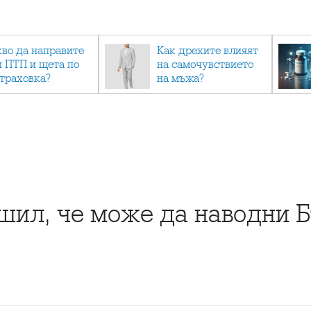
кво да направите
Как дрехите влияят
и ПТП и щета по
на самочувствието
страховка?
на мъжа?
шил, че може да наводни Б