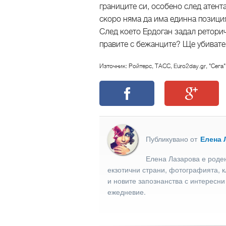
границите си, особено след атент
скоро няма да има единна позиция
След което Ердоган задал реторич
правите с бежанците? Ще убивате
Източник: Ройтерс, ТАСС, Euro2day.gr, "Сега"
Публикувано от
Елена 
Елена Лазарова е роден
екзотични страни, фотографията, к
и новите запознанства с интересни
ежедневие.