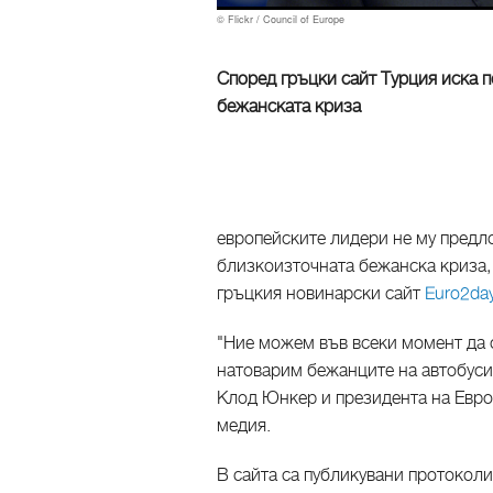
© Flickr / Council of Europe
Според гръцки сайт Турция иска п
бежанската криза
европейските лидери не му предло
близкоизточната бежанска криза, 
гръцкия новинарски сайт
Euro2day
"Ние можем във всеки момент да 
натоварим бежанците на автобуси"
Клод Юнкер и президента на Евро
медия.
В сайта са публикувани протокол