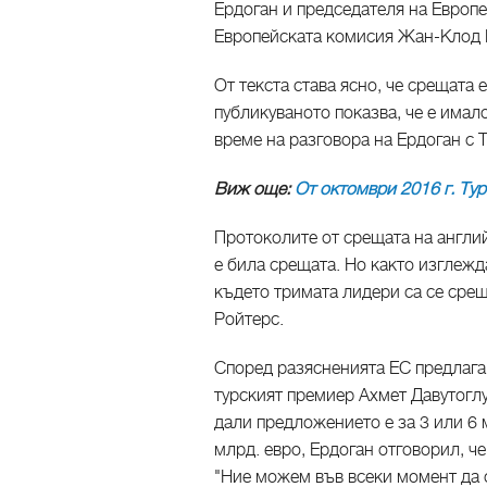
Ердоган и председателя на Европе
Европейската комисия Жан-Клод 
От текста става ясно, че срещата 
публикуваното показва, че е има
време на разговора на Ердоган с 
Виж още:
От октомври 2016 г. Тур
Протоколите от срещата на англий
е била срещата. Но както изглежда
където тримата лидери са се срещ
Ройтерс.
Според разясненията ЕС предлага 
турският премиер Ахмет Давутоглу
дали предложението е за 3 или 6 
млрд. евро, Ердоган отговорил, ч
"Ние можем във всеки момент да 