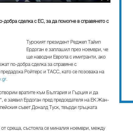
о-добра сделка с ЕС, за да помогне в справянето с
Турският президент Реджеп Тайип
Ердоган е заплашил през ноември, че
ще наводни Европа с имигранти, ако
жат по-добра сделка за справяне с
предадоха Ройтерс и ТАСС, като се позоваха на
.gr
.
отворим вратите към България и Гърция и да
, е заявил Ердоган пред председателя на ЕК Жан-
пейския съвет Доналд Туск, твърди гръцката
и от среща, състояла се миналия ноември, между