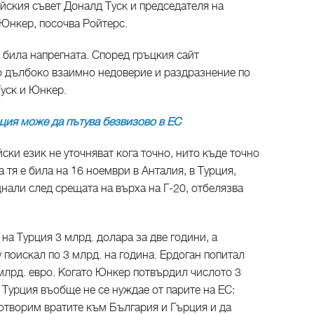
йския съвет Доналд Туск и председателя на
Юнкер, посочва Ройтерс.
е била напрегната. Според гръцкия сайт
ло дълбоко взаимно недоверие и раздразнение по
Туск и Юнкер.
ция може да пътува безвизово в ЕС​
ски език не уточняват кога точно, нито къде точно
 тя е била на 16 ноември в Анталия, в Турция,
нали след срещата на върха на Г-20, отбелязва
на Турция 3 млрд. долара за две години, а
 поискал по 3 млрд. на година. Ердоган попитал
млрд. евро. Когато Юнкер потвърдил числото 3
е Турция въобще не се нуждае от парите на ЕС:
отворим вратите към България и Гърция и да