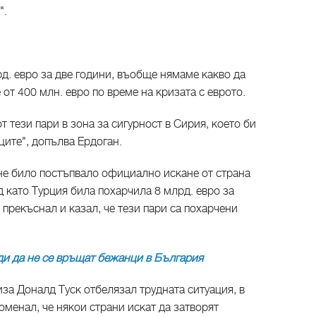
".
рд. евро за две години, въобще нямаме какво да
от 400 млн. евро по време на кризата с еврото.
т тези пари в зона за сигурност в Сирия, което би
ите", допълва Ердоган.
 не било постъпвало официално искане от страна
ед като Турция била похарчила 8 млрд. евро за
о прекъснал и казал, че тези пари са похарчени
и да не се връщат бежанци в България​
за Доналд Туск отбелязал трудната ситуация, в
оменал, че някои страни искат да затворят