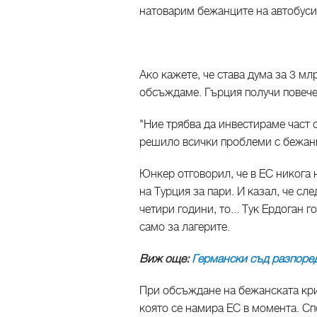
натоварим бежанците на автобуси
Ако кажете, че става дума за 3 мл
обсъждаме. Гърция получи повече 
"Ние трябва да инвестираме част о
решило всички проблеми с бежанц
Юнкер отговорил, че в ЕС никога
на Турция за пари. И казал, че сл
четири години, то... Тук Ердоган г
само за лагерите.
Виж още:
Германски съд разпоред
При обсъждане на бежанската кри
която се намира ЕС в момента. Сп