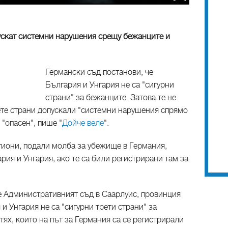
пускат системни нарушения срещу бежанците и
Германски съд постанови, че
България и Унгария не са "сигурни
страни" за бежанците. Затова те не
ете страни допускали "системни нарушения спрямо
 "опасен", пише "
Дойче веле
".
гиони, подали молба за убежище в Германия,
ия и Унгария, ако те са били регистрирани там за
е Административният съд в Саарлуис, провинция
и Унгария не са "сигурни трети страни" за
тях, които на път за Германия са се регистрирали