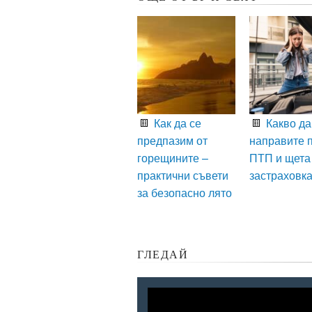
Как да се
Какво да
предпазим от
направите 
горещините –
ПТП и щета
практични съвети
застраховк
за безопасно лято
ГЛЕДАЙ