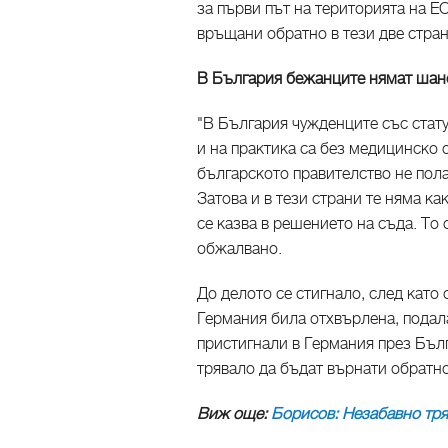
за първи път на територията на ЕС
връщани обратно в тези две стра
В България бежанците нямат шан
"В България чужденците със стату
и на практика са без медицинско 
българското правителство не пола
Затова и в тези страни те няма ка
се казва в решението на съда. То
обжалвано.
До делото се стигнало, след като
Германия била отхвърлена, подала
пристигнали в Германия през Бъл
трявало да бъдат върнати обратн
Виж още:
Борисов: Незабавно тря