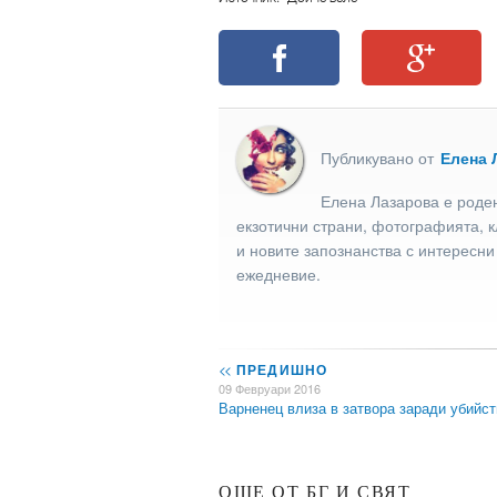
Публикувано от
Елена 
Елена Лазарова е роден
екзотични страни, фотографията, к
и новите запознанства с интересни
ежедневие.
<<
ПРЕДИШНО
09 Февруари 2016
Варненец влиза в затвора заради убийс
ОЩЕ ОТ БГ И СВЯТ