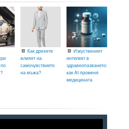
Как дрехите
Изкуственият
при
влияят на
интелект в
 по
самочувствието
здравеопазването:
а?
на мъжа?
как AI променя
медицината