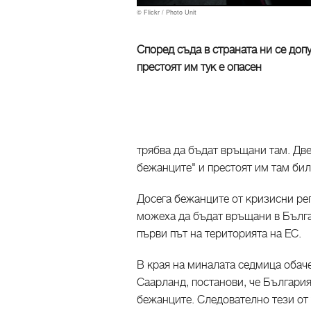
© Flickr / Photo Unit
Според съда в страната ни се до
престоят им тук е опасен
трябва да бъдат връщани там. Дв
бежанците" и престоят им там бил
Досега бежанците от кризисни ре
можеха да бъдат връщани в Българ
първи път на територията на ЕС.
В края на миналата седмица обач
Саарланд, постанови, че България 
бежанците. Следователно тези от 