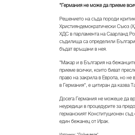
"Германия не може да приеме вси
Решението на съда породи критик
Християндемократически Съюз (ХД
ХДС в парламента на Саарланд Ро
съдилища са определили България 
бъдат връщани в нея.
"Макар и в България на бежанците
приеме всички, които биват пресл
право на закрила в Европа, но не
в Германия", е цитиран да казва 
Досега Германия не можеше да в
неуредици в процедурите за предо
германският Конституционен съд 
един бежанец от Ирак.
Източник: "Дойче веле"