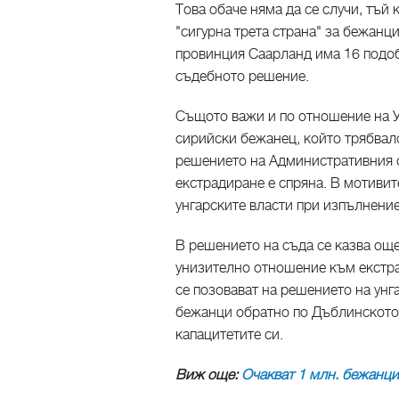
Това обаче няма да се случи, тъй 
"сигурна трета страна" за бежанц
провинция Саарланд има 16 подоб
съдебното решение.
Същото важи и по отношение на У
сирийски бежанец, който трябвало
решението на Административния с
екстрадиране е спряна. В мотивит
унгарските власти при изпълнени
В решението на съда се казва ощ
унизително отношение към екстра
се позовават на решението на унг
бежанци обратно по Дъблинското 
капацитетите си.
Виж още:
Очакват 1 млн. бежанци 