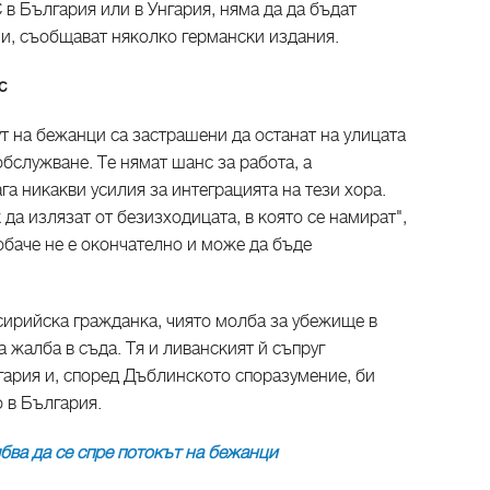
 в България или в Унгария, няма да да бъдат
ни, съобщават няколко германски издания.
с
т на бежанци са застрашени да останат на улицата
обслужване. Те нямат шанс за работа, а
га никакви усилия за интеграцията на тези хора.
к да излязат от безизходицата, в която се намират",
 обаче не е окончателно и може да бъде
 сирийска гражданка, чиято молба за убежище в
 жалба в съда. Тя и ливанският й съпруг
гария и, според Дъблинското споразумение, би
о в България.
бва да се спре потокът на бежанци​