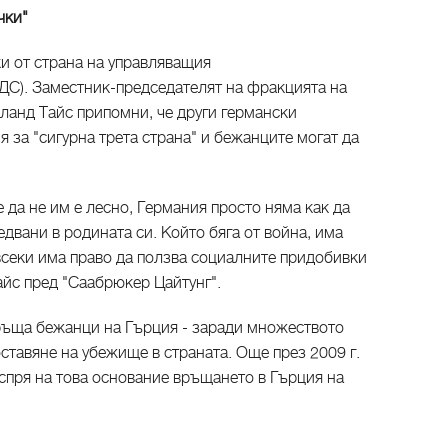
чки"
и от страна на управляващия
С). Заместник-председателят на фракцията на
ланд Тайс припомни, че други германски
за "сигурна трета страна" и бежанците могат да
 да не им е лесно, Германия просто няма как да
едвани в родината си. Който бяга от война, има
 всеки има право да ползва социалните придобивки
Тайс пред "Саабрюкер Цайтунг".
ръща бежанци на Гърция - заради множеството
ставяне на убежище в страната. Още през 2009 г.
спря на това основание връщането в Гърция на