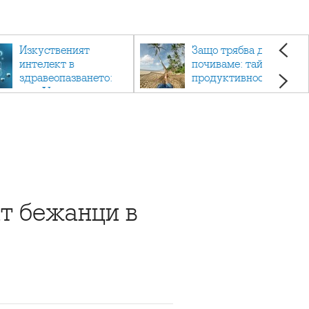
Изкуственият
Защо трябва да си
интелект в
почиваме: тайната на
здравеопазването:
продуктивността,
как AI променя
здравето и добрия
медицината
живот.
т бежанци в