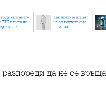
кво да направите
Как дрехите влияят
и ПТП и щета по
на самочувствието
страховка?
на мъжа?
 разпореди да не се връща