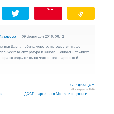
Save
Лазарова
09 февруари 2016, 08:12
а във Варна - обича морето, пътешествията до
ласическата литература и киното. Социалният живот
 хора са задължителна част от натовареното й
СЛЕДВАЩО
>>
09 Февруари 2016
тво…
ДОСТ - партията на Местан и отцепниците …