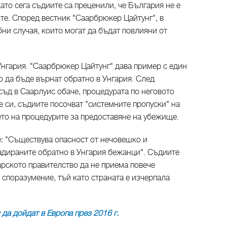
като сега съдиите са преценили, че България не е
ите. Според вестник "Саарбрюкер Цайтунг", в
ни случая, които могат да бъдат повлияни от
нгария. "Саарбрюкер Цайтунг" дава пример с един
 да бъде върнат обратно в Унгария. След
ъд в Саарлуис обаче, процедурата по неговото
е си, съдиите посочват "системните пропуски" на
ето на процедурите за предоставяне на убежище.
е: "Съществува опасност от нечовешко и
дираните обратно в Унгария бежанци". Съдиите
арското правителство да не приема повече
споразумение, тъй като страната е изчерпала
да дойдат в Европа през 2016 г.