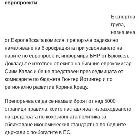
европроекти
Експертна
група,
назначена
от Европейската комисия, препоръча радикално
намаляване на бюрокрацията при усвояването на
парите по европроекти, информира БНР от Брюксел.
Докладът е изготвен от екипа на бившия еврокомисар
Сиим Калас и беше представен през седмицата от
комисарите по бюджета Гюнтер Йотингер и по
регионално развитие Корина Крецу.
Препоръчва се да се намали броят от над 5000
страници правила, които наставляват изразходването
на средствата по кохезионната политика за
сближаване икономическия стандарт на по-бедните
държави с по-богатите в ЕС.