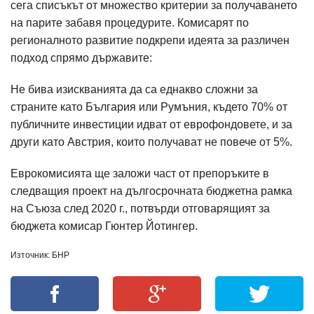
сега списъкът от множество критерии за получаването
на парите забавя процедурите. Комисарят по
регионалното развитие подкрепи идеята за различен
подход спрямо държавите:
Не бива изискванията да са еднакво сложни за
страните като България или Румъния, където 70% от
публичните инвестиции идват от еврофондовете, и за
други като Австрия, които получават не повече от 5%.
Еврокомисията ще заложи част от препоръките в
следващия проект на дългосрочната бюджетна рамка
на Съюза след 2020 г., потвърди отговарящият за
бюджета комисар Гюнтер Йотингер.
Източник: БНР