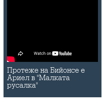
Протеже на Бийонсе е
Ариел в "Малката
русалка"