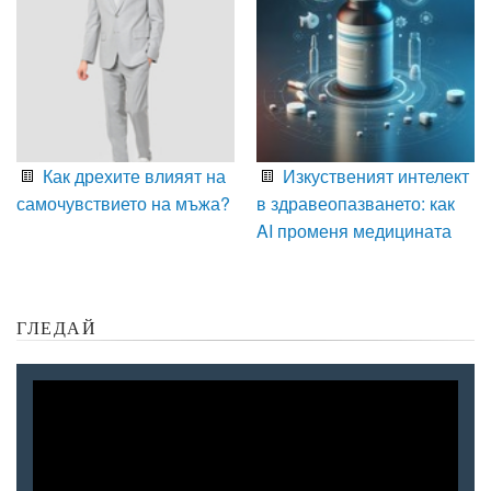
Как дрехите влияят на
Изкуственият интелект
самочувствието на мъжа?
в здравеопазването: как
AI променя медицината
ГЛЕДАЙ