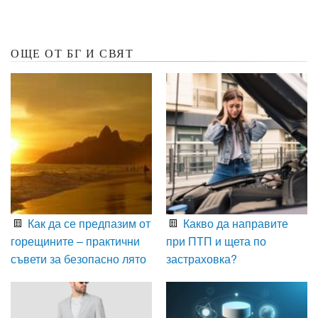
ОЩЕ ОТ БГ И СВЯТ
Как да се предпазим от
Какво да направите
горещините – практични
при ПТП и щета по
съвети за безопасно лято
застраховка?