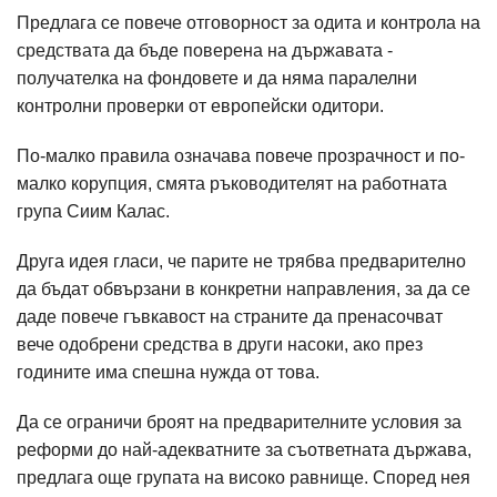
Предлага се повече отговорност за одита и контрола на
средствата да бъде поверена на държавата -
получателка на фондовете и да няма паралелни
контролни проверки от европейски одитори.
По-малко правила означава повече прозрачност и по-
малко корупция, смята ръководителят на работната
група Сиим Калас.
Друга идея гласи, че парите не трябва предварително
да бъдат обвързани в конкретни направления, за да се
даде повече гъвкавост на страните да пренасочват
вече одобрени средства в други насоки, ако през
годините има спешна нужда от това.
Да се ограничи броят на предварителните условия за
реформи до най-адекватните за съответната държава,
предлага още групата на високо равнище. Според нея