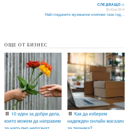
СЛЕДВАЩО
>>
30 Юли 2014
Най-гледаните музикални клипове тази год…
ОЩЕ ОТ БИЗНЕС
10 идеи за добри дела,
Как да изберем
които можем да направим
надежден онлайн магазин
за напълно непознат
за техника?