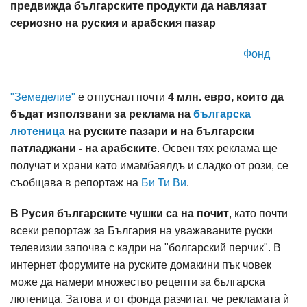
предвижда българските продукти да навлязат
сериозно на руския и арабския пазар
Фонд
"Земеделие"
е отпуснал почти
4 млн. евро, които да
бъдат използвани за реклама на
българска
лютеница
на руските пазари и на български
патладжани - на арабските
. Освен тях реклама ще
получат и храни като имамбаялдъ и сладко от рози, се
съобщава в репортаж на
Би Ти Ви
.
В Русия българските чушки са на почит
, като почти
всеки репортаж за България на уважаваните руски
телевизии започва с кадри на "болгарский перчик". В
интернет форумите на руските домакини пък човек
може да намери множество рецепти за българска
лютеница. Затова и от фонда разчитат, че рекламата ѝ