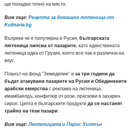
ще попадне точно на място.
Виж още:
Рецепта за домашна лютеница от
Kulinaria.bg
Въпреки че е популярна в Русия,
българската
лютеница липсва от пазарите
, като единствената
лютеница идва от Грузия, която все пак е различна на
вкус.
Планът на фонд "Земеделие" е
за три години да
бъдат атакувани пазарите на Русия и Обединените
арабски емирства
с реклама на лютеница,
имамбаялдъ, конфитюр от рози, праскови в захарен
сироп. Целта е българските продукти
да се настанят
трайно на тези пазари
.
Виж още:
Лютеницата и Парис Хилтън