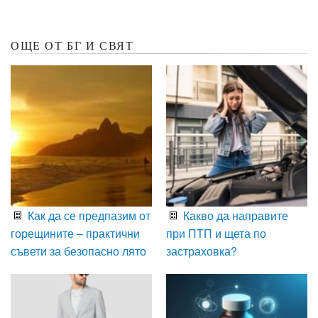
ОЩЕ ОТ БГ И СВЯТ
Как да се предпазим от
Какво да направите
горещините – практични
при ПТП и щета по
съвети за безопасно лято
застраховка?