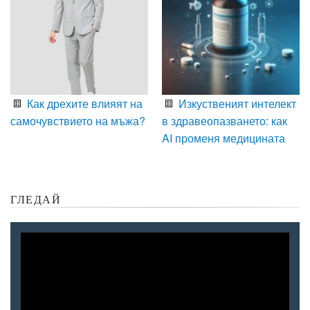
Как дрехите влияят на
Изкуственият интелект
самочувствието на мъжа?
в здравеопазването: как
AI променя медицината
ГЛЕДАЙ