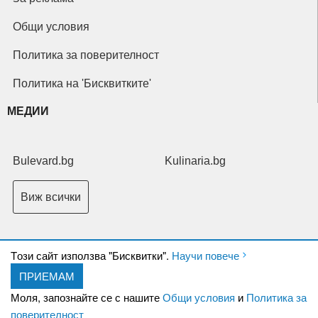
Общи условия
Политика за поверителност
Политика на 'Бисквитките'
МЕДИИ
Bulevard.bg
Kulinaria.bg
Виж всички
Tози сайт използва "Бисквитки".
Научи повече
ПРИЕМАМ
Copyright © 2026 Ксениум ООД. Всички права запазени.
Developed by
Моля, запознайте се с нашите
Общи условия
и
Политика за
XeniumCompany.com
поверителност