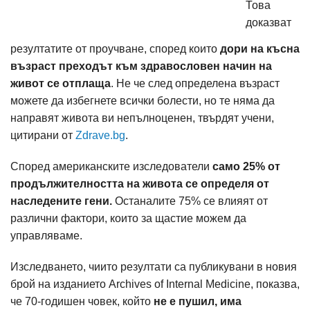
Това
доказват
резултатите от проучване, според които
дори на късна
възраст преходът към здравословен начин на
живот се отплаща
. Не че след определена възраст
можете да избегнете всички болести, но те няма да
направят живота ви непълноценен, твърдят учени,
цитирани от
Zdrave.bg
.
Според американските изследователи
само 25% от
продължителността на живота се определя от
наследените гени.
Останалите 75% се влияят от
различни фактори, които за щастие можем да
управляваме.
Изследването, чиито резултати са публикувани в новия
брой на изданието Archives of Internal Medicine, показва,
че 70-годишен човек, който
не е пушил, има