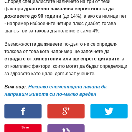
Според специалистите наличието на три от тези
фактори
драстично намалява вероятността да
доживеете до 90 години
(до 14%), а ако са налице пет
- например изброените четири плюс диабет, тогава
шансът ви за такова дълголетие е само 4%.
Възможността да живеете по-дълго не се определя
толкова от това кога например ще започнете да
страдате от хипертония или ще спрете цигарите
, а
от комплекс фактори, които могат да бъдат определящи
за здравето като цяло, допълват учените.
Виж още:
Няколко елементарни начина да
направим живота си по-малко вреден
Save