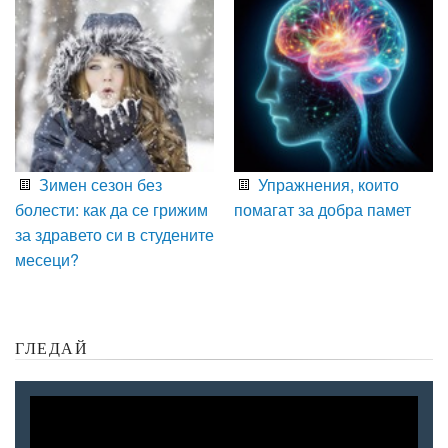
Зимен сезон без
Упражнения, които
болести: как да се грижим
помагат за добра памет
за здравето си в студените
месеци?
ГЛЕДАЙ