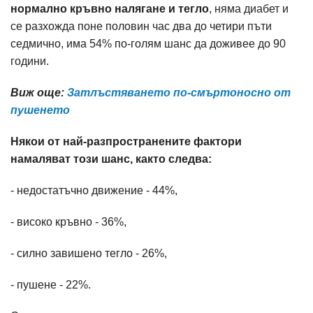
нормално кръвно налягане и тегло
, няма диабет и
се разхожда поне половин час два до четири пъти
седмично, има 54% по-голям шанс да доживее до 90
години.
Виж още:
Затлъстяването по-смъртоносно от
пушенето
Някои от най-разпространените фактори
намаляват този шанс, както следва:
- недостатъчно движение - 44%,
- високо кръвно - 36%,
- силно завишено тегло - 26%,
- пушене - 22%.