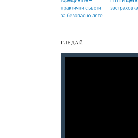
практични съвети
застраховк
за безопасно лято
ГЛЕДАЙ