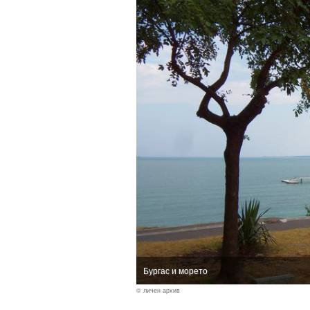
Бургас и морето
© личен архив