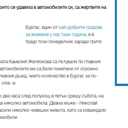
оито се удавиха в автомобилите си, са жертвите на
Бургас, един от
най-добрите градове
за живеене у нас тази година
, е в
траур този понеделник заради трите
шната Камелия Желязкова са пътували по главния
 автомобилите им са били пометени от огромно
ливния дъжд, чието количество в Бургас за по-
л/кв. м.
о два часа след полунощ в петък срещу събота, на
ще няколко автомобила. Двама мъже - Николай
пасили няколко човешки живота, като са изваждали
томобили.