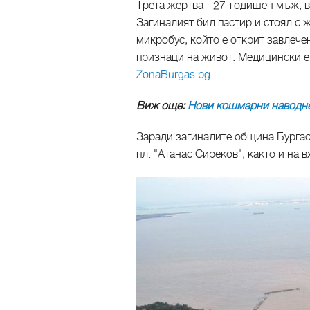
Трета жертва - 27-годишен мъж, 
Загиналият бил пастир и стоял с ж
микробус, който е открит завлече
признаци на живот. Медицински е
ZonaBurgas.bg
.
Виж още:
Нови кошмарни наводне
Заради загиналите община Бургас
пл. "Атанас Сиреков", както и на 