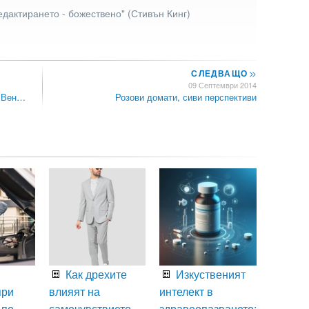
едактирането - божествено" (Стивън Кинг)
СЛЕДВАЩО
>>
09 Септември 2014
в Вен…
Розови домати, сиви перспективи
Как дрехите
Изкуственият
при
влияят на
интелект в
 по
самочувствието
здравеопазването: