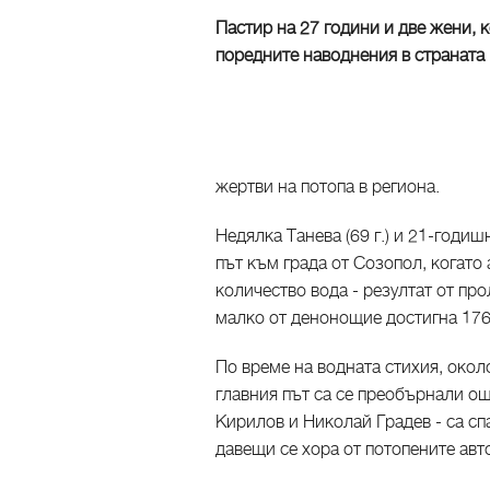
Пастир на 27 години и две жени, к
поредните наводнения в страната
жертви на потопа в региона.
Недялка Танева (69 г.) и 21-годи
път към града от Созопол, когато
количество вода - резултат от про
малко от денонощие достигна 176 
По време на водната стихия, окол
главния път са се преобърнали о
Кирилов и Николай Градев - са с
давещи се хора от потопените ав