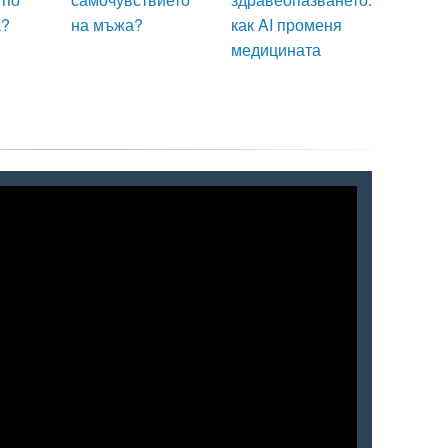
а?
на мъжа?
как AI променя
медицината