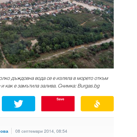
колко дъждовна вода се е изляла в морето откъм
и как е замътила залива. Снимка: Burgas.bg
Save
рова
08 септември 2014, 08:54