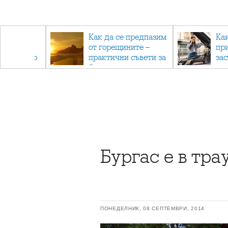
рез
Как да се предпазим
Ка
 - с
от горещините –
пр
ри отново
практични съвети за
за
та
безопасно лято
Бургас е в тр
ПОНЕДЕЛНИК, 08 СЕПТЕМВРИ, 2014