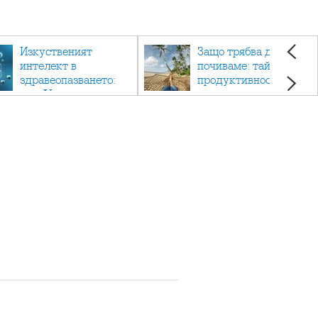
Изкуственият
Защо трябва да си
интелект в
почиваме: тайната на
здравеопазването:
продуктивността,
как AI променя
здравето и добрия
медицината
живот.