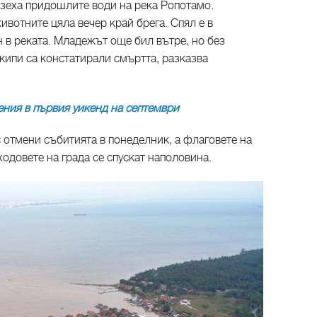
взеха придошлите води на река Ропотамо.
ивотните цяла вечер край брега. Спял е в
н в реката. Младежът още бил вътре, но без
кипи са констатирали смъртта, разказва
ния в първия уикенд на септември
 отмени събитията в понеделник, а флаговете на
входовете на града се спускат наполовина.