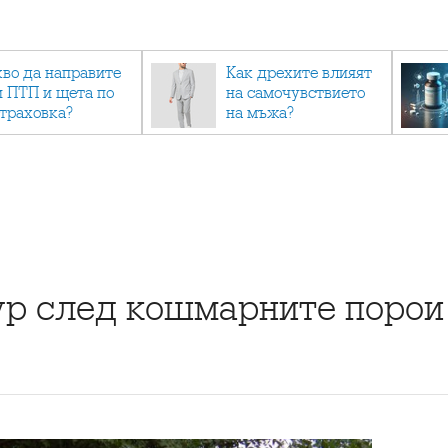
кво да направите
Как дрехите влияят
и ПТП и щета по
на самочувствието
страховка?
на мъжа?
аур след кошмарните порои