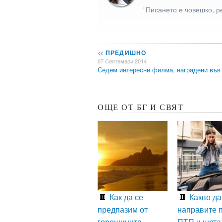
"Писането е човешко, р
<<
ПРЕДИШНО
07 Септември 2014
Седем интересни филма, наградени въ
ОЩЕ ОТ БГ И СВЯТ
Как да се
Какво да
предпазим от
направите 
горещините –
ПТП и щета