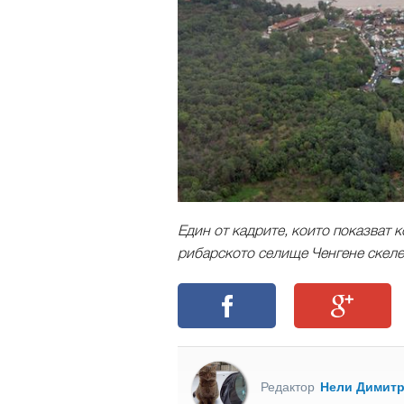
Един от кадрите, които показват 
рибарското селище Ченгене скеле 
Редактор
Нели Димит