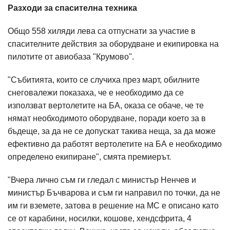
Разходи за спасителна техника
Общо 558 хиляди лева са отпуснати за участие в
спасителните действия за оборудване и екипировка на
пилотите от авиобаза "Крумово".
"Събитията, които се случиха през март, обилните
снеговалежи показаха, че е необходимо да се
използват вертолетите на БА, оказа се обаче, че те
нямат необходимото оборудване, поради което за в
бъдеще, за да не се допускат такива неща, за да може
ефективно да работят вертолетите на БА е необходимо
определено екипиране", смята премиерът.
"Вчера лично съм ги гледал с министър Ненчев и
министър Бъчварова и съм ги направил по точки, да не
им ги вземете, затова в решение на МС е описано като
се от карабини, носилки, кошове, хендсфрита, 4