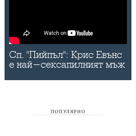
Сп. "Пийпъл": Крис Евънс
е най-сексапилният мъж
ПОПУЛЯРНО