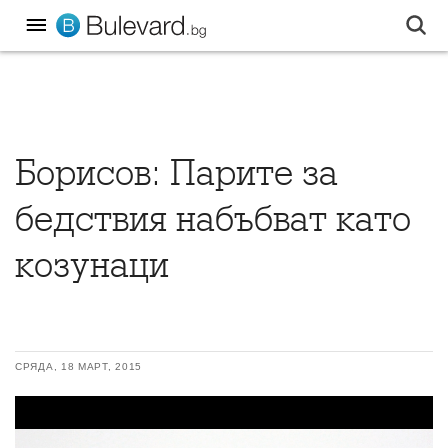
Борисов: Парите за
бедствия набъбват като
козунаци
СРЯДА, 18 МАРТ, 2015