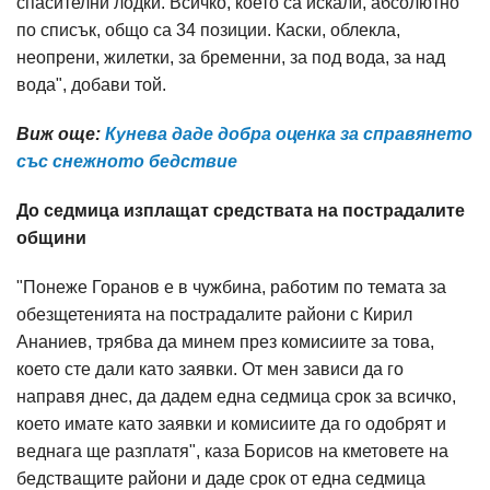
спасителни лодки. Всичко, което са искали, абсолютно
по списък, общо са 34 позиции. Каски, облекла,
неопрени, жилетки, за бременни, за под вода, за над
вода", добави той.
Виж още:
Кунева даде добра оценка за справянето
със снежното бедствие
До седмица изплащат средствата на пострадалите
общини
"Понеже Горанов е в чужбина, работим по темата за
обезщетенията на пострадалите райони с Кирил
Ананиев, трябва да минем през комисиите за това,
което сте дали като заявки. От мен зависи да го
направя днес, да дадем една седмица срок за всичко,
което имате като заявки и комисиите да го одобрят и
веднага ще разплатя", каза Борисов на кметовете на
бедстващите райони и даде срок от една седмица