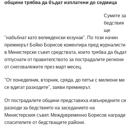
общини трябва да бъдат изплатени до седмица
Сумите за
бедствия
ще
"набъбнат като великденски козунак". По този начин
премиерът Бойко Борисов коментира пред журналисти
в Министерски съвет средствата, които трябва да бъдат
отпуснати от правителството за пострадалите региони
от снеговалежите през март месец.
"От понеделник, вторник, сряда, до петък с милиони ми
се вдигат разходите", заяви премиерът.
От пострадалите общини представиха извънредните си
разходи за бедствието на заседанието на
Министерския съвет. Междувременно Борисов награди
спасителите от бедстващите райони.