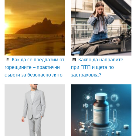
Как да се предпазим от
Какво да направите
горещините – практични
при ПТП и щета по
съвети за безопасно лято
застраховка?