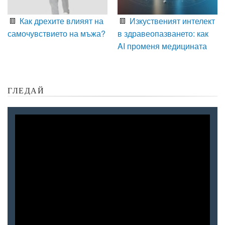
Как дрехите влияят на
Изкуственият интелект
самочувствието на мъжа?
в здравеопазването: как
AI променя медицината
ГЛЕДАЙ