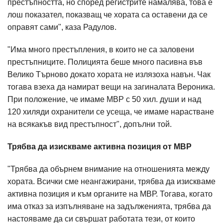
престъпността, но според регистрите намалява, това е
лош показател, показващ че хората са оставени да се
оправят сами", каза Радулов.
"Има много престъпления, в които не са заловени
престъпниците. Полицията беше много пасивна във
Велико Търново докато хората не излязоха навън. Чак
тогава взеха да намират вещи на загиналата Вероника.
При положение, че имаме МВР с 50 хил. души и над
120 хиляди охранители се усеща, че имаме нарастване
на всякакъв вид престъпност", допълни той.
Трябва да изискваме активна позиция от МВР
"Трябва да обърнем внимание на отношенията между
хората. Всички сме неангажирани, трябва да изискваме
активна позиция и към органите на МВР. Тогава, когато
има отказ за изпълняване на задълженията, трябва да
настояваме да си свършат работата тези, от които