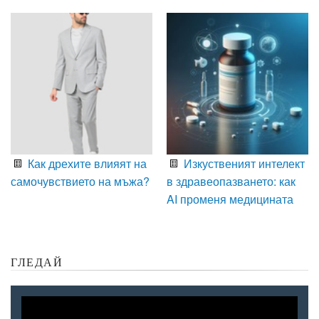
Как дрехите влияят на
Изкуственият интелект
самочувствието на мъжа?
в здравеопазването: как
AI променя медицината
ГЛЕДАЙ