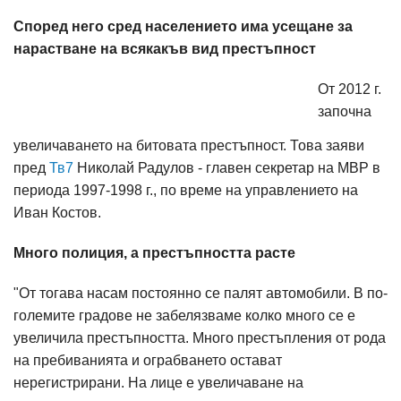
Според него сред населението има усещане за
нарастване на всякакъв вид престъпност
От 2012 г.
започна
увеличаването на битовата престъпност. Това заяви
пред
Тв7
Николай Радулов - главен секретар на МВР в
периода 1997-1998 г., по време на управлението на
Иван Костов.
Много полиция, а престъпността расте
"От тогава насам постоянно се палят автомобили. В по-
големите градове не забелязваме колко много се е
увеличила престъпността. Много престъпления от рода
на пребиванията и ограбването остават
нерегистрирани. На лице е увеличаване на