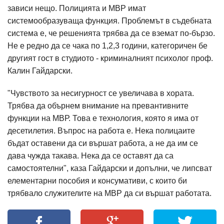
зависи нещо. Полицията и МВР имат
системообразуваща функция. Проблемът в съдебната
система е, че решенията трябва да се вземат по-бързо.
Не е редно да се чака по 1,2,3 години, категоричен бе
другият гост в студиото - криминалният психолог проф.
Калин Гайдарски.
"Чувството за несигурност се увеличава в хората.
Трябва да обърнем внимание на превантивните
функции на МВР. Това е технология, която я има от
десетилетия. Въпрос на работа е. Нека полицаите
бъдат оставени да си вършат работа, а не да им се
дава чужда такава. Нека да се оставят да са
самостоятелни", каза Гайдарски и допълни, че липсват
елементарни пособия и консумативи, с които би
трябвало служителите на МВР да си вършат работата.