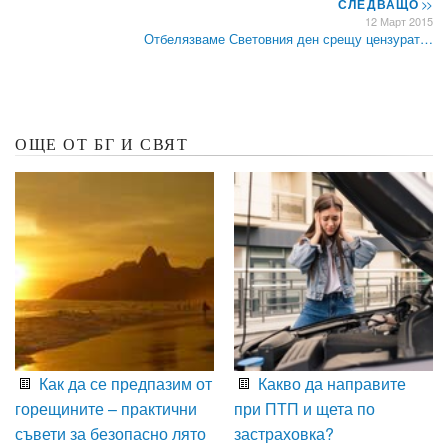
СЛЕДВАЩО
>>
12 Март 2015
Отбелязваме Световния ден срещу цензурат…
ОЩЕ ОТ БГ И СВЯТ
Как да се предпазим от
Какво да направите
горещините – практични
при ПТП и щета по
съвети за безопасно лято
застраховка?