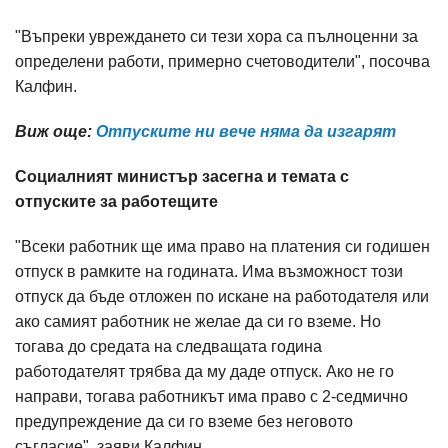
"Въпреки увреждането си тези хора са пълноценни за
определени работи, примерно счетоводители", посочва
Калфин.
Виж още:
Отпуските ни вече няма да изгарят
Социалният министър засегна и темата с
отпуските за работещите
"Всеки работник ще има право на платения си годишен
отпуск в рамките на годината. Има възможност този
отпуск да бъде отложен по искане на работодателя или
ако самият работник не желае да си го вземе. Но
тогава до средата на следващата година
работодателят трябва да му даде отпуск. Ако не го
направи, тогава работникът има право с 2-седмично
предупреждение да си го вземе без неговото
съгласие", заяви Калфин.