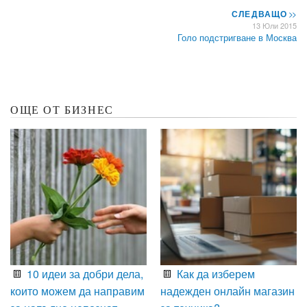
СЛЕДВАЩО
>>
13 Юли 2015
Голо подстригване в Москва
ОЩЕ ОТ БИЗНЕС
10 идеи за добри дела,
Как да изберем
които можем да направим
надежден онлайн магазин