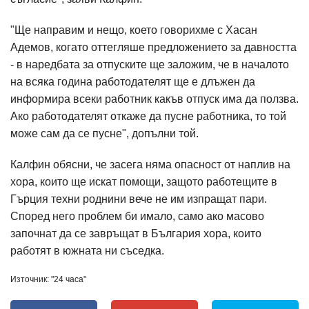
"Ще направим и нещо, което говорихме с Хасан
Адемов, когато оттегляше предложението за давността
- в наредбата за отпуските ще заложим, че в началото
на всяка година работодателят ще е длъжен да
информира всеки работник какъв отпуск има да ползва.
Ако работодателят откаже да пусне работника, то той
може сам да се пусне", допълни той.
Калфин обясни, че засега няма опасност от наплив на
хора, които ще искат помощи, защото работещите в
Гърция техни роднини вече не им изпращат пари.
Според него проблем би имало, само ако масово
започнат да се завръщат в България хора, които
работят в южната ни съседка.
Източник: "24 часа"