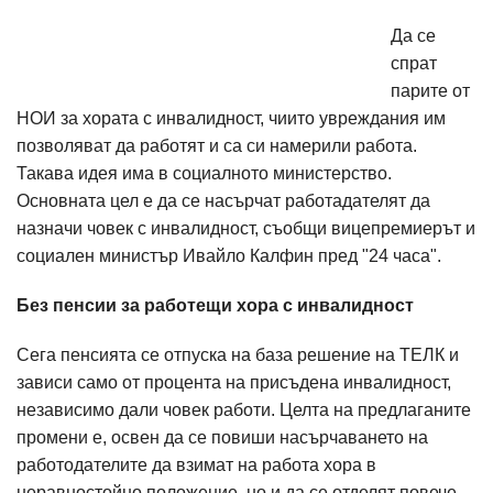
Да се
спрат
парите от
НОИ за хората с инвалидност, чиито увреждания им
позволяват да работят и са си намерили работа.
Такава идея има в социалното министерство.
Основната цел е да се насърчат работадателят да
назначи човек с инвалидност, съобщи вицепремиерът и
социален министър Ивайло Калфин пред "24 часа".
Без пенсии за работещи хора с инвалидност
Сега пенсията се отпуска на база решение на ТЕЛК и
зависи само от процента на присъдена инвалидност,
независимо дали човек работи. Целта на предлаганите
промени е, освен да се повиши насърчаването на
работодателите да взимат на работа хора в
неравностойно положение, но и да се отделят повече