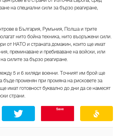
центрове в 6 страни от Източна Европа, сред
аване на специални сили за бързо реагиране,
трове в България, Румъния, Полша и трите
полагат нито бойна техника, нито въоръжени сили.
ри от НАТО и страната домакин, които ще имат
ия, преминаване и пребиваване на войски, или
на силите за бързо реагиране.
между 5 и 6 хиляди военни. Точният им брой ще
а бъде променян при промяна на рисковете за
 ще имат готовност буквално до дни да се намесят
ски страни.
Save