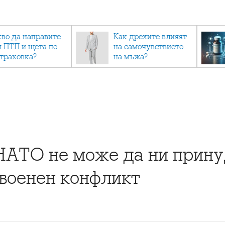
кво да направите
Как дрехите влияят
и ПТП и щета по
на самочувствието
страховка?
на мъжа?
НАТО не може да ни прину
 военен конфликт