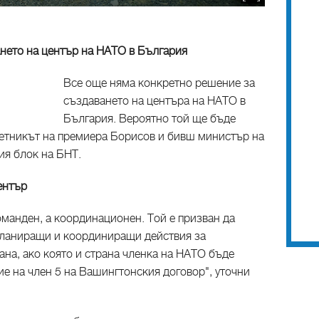
нето на център на НАТО в България
Все още няма конкретно решение за
създаването на центъра на НАТО в
България. Вероятно той ще бъде
ветникът на премиера Борисов и бивш министър на
ия блок на БНТ.
ентър
оманден, а координационен. Той е призван да
планиращи и координиращи действия за
ана, ако която и страна членка на НАТО бъде
ие на член 5 на Вашингтонския договор", уточни