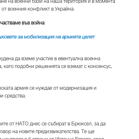
ане на военни бази на наша територия и в момента
и от военния конфликт в Украйна.
участваме във война
ховете за мобилизация на армията целят
удена да вземе участие в евентуална военна
, като подобни решенията се вземат с консенсус,
рската армия се нуждае от модернизация и
ви средства.
ите от НАТО днес се събират в Брюксел, за да
овор на новите предизвикателства. Те ще