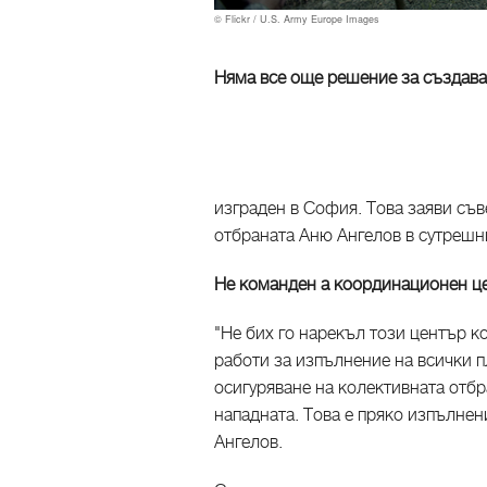
© Flickr / U.S. Army Europe Images
Няма все още решение за създава
изграден в София. Това заяви съ
отбраната Аню Ангелов в сутрешн
Не команден а координационен ц
"Не бих го нарекъл този център к
работи за изпълнение на всички 
осигуряване на колективната отбр
нападната. Това е пряко изпълнен
Ангелов.