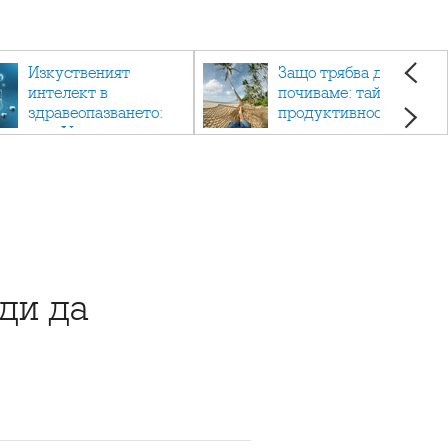
Изкуственият
Защо трябва да си
интелект в
почиваме: тайната на
здравеопазването:
продуктивността,
как AI променя
здравето и добрия
медицината
живот.
ди да