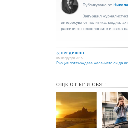
Публикувано от
Никол
Завършил журналистика
интересува от политика, медии, ак
развитието технологиите и света н
<<
ПРЕДИШНО
05 Февруари 2015
Гърция потвърждава желанието си да о
ОЩЕ ОТ БГ И СВЯТ