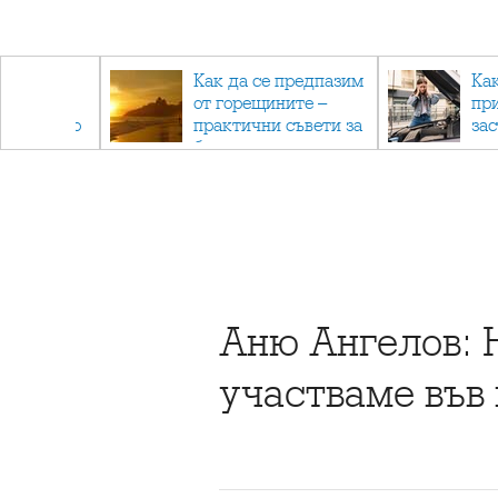
рез
Как да се предпазим
Ка
 - с
от горещините –
пр
ри отново
практични съвети за
за
та
безопасно лято
Аню Ангелов: 
участваме във