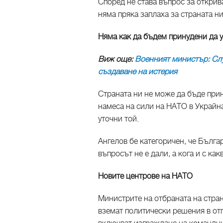
Според не става въпрос за открив
няма пряка заплаха за страната н
Няма как да бъдем принудени да 
Виж още:
Военният министър: Слу
създаване на истерия
Страната ни не може да бъде прин
намеса на сили на НАТО в Украйна
уточни той.
Ангелов бе категоричен, че Бълга
въпросът не е дали, а кога и с как
Новите центрове на НАТО
Министрите на отбраната на стран
вземат политически решения в отг