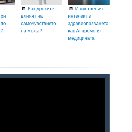
Как дрехите
Изкуственият
при
влияят на
интелект в
 по
самочувствието
здравеопазването:
а?
на мъжа?
как AI променя
медицината