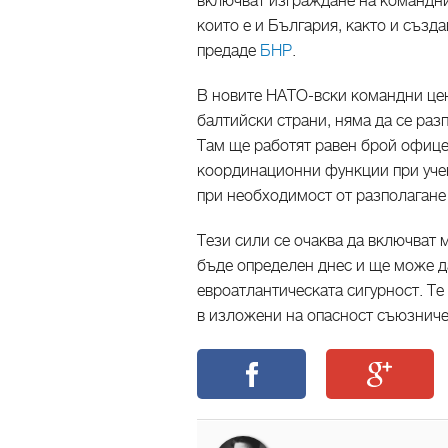
включват изграждане на командни 
които е и България, както и създ
предаде
БНР
.
В новите НАТО-вски командни цен
балтийски страни, няма да се раз
Там ще работят равен брой офице
координационни функции при учен
при необходимост от разполагане 
Тези сили се очаква да включват 
бъде определен днес и ще може д
евроатлантическата сигурност. Те
в изложени на опасност съюзниче