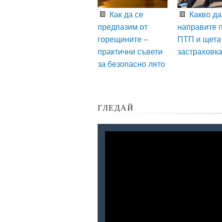
Как да се
Какво да
предпазим от
направите 
горещините –
ПТП и щета
практични съвети
застраховк
за безопасно лято
ГЛЕДАЙ