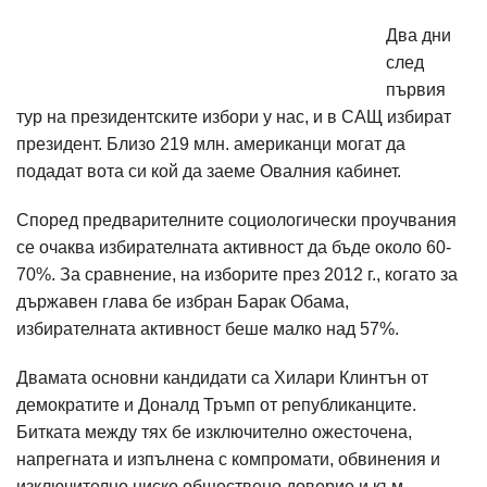
Два дни
след
първия
тур на президентските избори у нас, и в САЩ избират
президент. Близо 219 млн. американци могат да
подадат вота си кой да заеме Овалния кабинет.
Според предварителните социологически проучвания
се очаква избирателната активност да бъде около 60-
70%. За сравнение, на изборите през 2012 г., когато за
държавен глава бе избран Барак Обама,
избирателната активност беше малко над 57%.
Двамата основни кандидати са Хилари Клинтън от
демократите и Доналд Тръмп от републиканците.
Битката между тях бе изключително ожесточена,
напрегната и изпълнена с компромати, обвинения и
изключително ниско обществено доверие и към