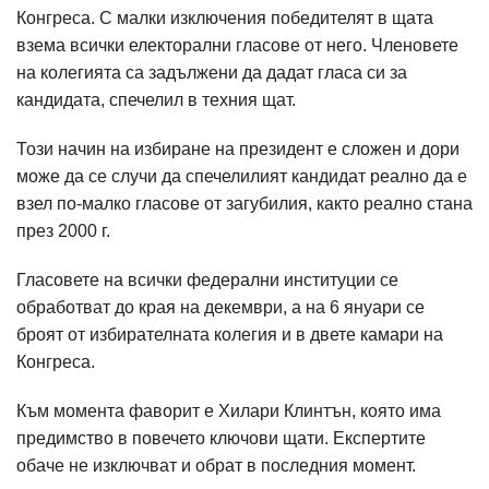
Конгреса. С малки изключения победителят в щата
взема всички електорални гласове от него. Членовете
на колегията са задължени да дадат гласа си за
кандидата, спечелил в техния щат.
Този начин на избиране на президент е сложен и дори
може да се случи да спечелилият кандидат реално да е
взел по-малко гласове от загубилия, както реално стана
през 2000 г.
Гласовете на всички федерални институции се
обработват до края на декември, а на 6 януари се
броят от избирателната колегия и в двете камари на
Конгреса.
Към момента фаворит е Хилари Клинтън, която има
предимство в повечето ключови щати. Експертите
обаче не изключват и обрат в последния момент.