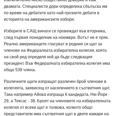
двамата. Специалисти дори определиха сбълъска им
по време на дебатите като най-грозните дебати в
историята на американските избори.
Изборите в САЩ винаги се провеждат във вторника,
след първия понеделник на ноември. Вотът не е пряк.
Реално американците гласуват в родния си щат за
членове на Федералната избирателна колегия, която
на свой ред определя кой да бъде следващия
президент. Във Федералната избирателна колегия има
общо 538 члена.
Различните щати изпращат различен брой членове в
колегията, заявисещ от населението в съответния щат.
Така например Айова изпраща 6 кандидата, Ню Йорк -
29, а Тексас - 38. Броят на членовете на избирателната
колегия от всеки щат е толкова, колкото общо
представители има съответния щат в двете камари на