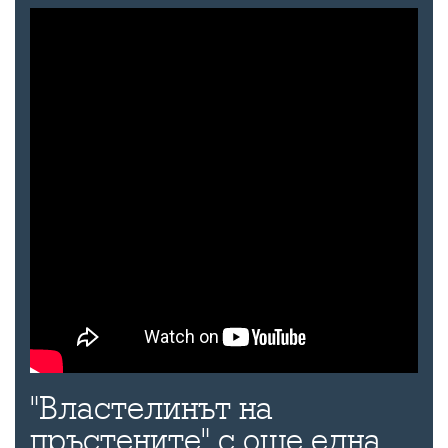
"Властелинът на
пръстените" с още една