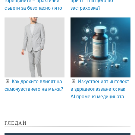
горещините – практични
при ПТП и щета по
съвети за безопасно лято
застраховка?
Как дрехите влияят на
Изкуственият интелект
самочувствието на мъжа?
в здравеопазването: как
AI променя медицината
ГЛЕДАЙ