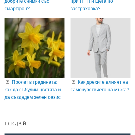
добрите снимки със
при ПТП и щета по
смартфон?
застраховка?
Пролет в градината:
Как дрехите влияят на
как да събудим цветята и
самочувствието на мъжа?
да създадем зелен оазис
ГЛЕДАЙ