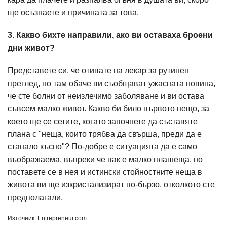
ще осъзнаете и причината за това.
3. Какво бихте направили, ако ви оставаха броени
дни живот?
Представете си, че отивате на лекар за рутинен
преглед, но там обаче ви съобщават ужасната новина,
че сте болни от неизлечимо заболяване и ви остава
съвсем малко живот. Какво би било първото нещо, за
което ще се сетите, когато започнете да съставяте
плана с "неща, които трябва да свърша, преди да е
станало късно"? По-добре е ситуацията да е само
въображаема, въпреки че пак е малко плашеща, но
поставете се в нея и истински стойностните неща в
живота ви ще изкристализират по-бързо, отколкото сте
предполагали.
Източник: Entrepreneur.com