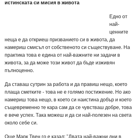
истинската си мисия в живота
Едно от
най-
ценните
неща е да откриеш призванието си в живота, да
намериш смисъл от собственото си съществуване. На
практика това е едина от най-важните ни задачи в
живота, за да може този живот да бъде изживян
пълноценно.
Да ставаш сутрин за работа и да правиш нещо, което
плаща сметките - това не е голямо постижение. Но ако
намериш това нещо, в което си наистина добър и което
същевременно те кара сам да се чувстваш добре, това
е вече успех. Така можеш и да си най-полезен на света
около себе си.
Още Марк Твен го е казал: "Двата най-важни дни в