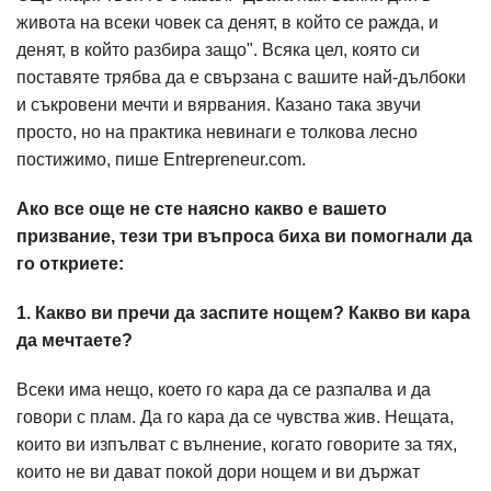
живота на всеки човек са денят, в който се ражда, и
денят, в който разбира защо". Всяка цел, която си
поставяте трябва да е свързана с вашите най-дълбоки
и съкровени мечти и вярвания. Казано така звучи
просто, но на практика невинаги е толкова лесно
постижимо, пише Entrepreneur.com.
Ако все още не сте наясно какво е вашето
призвание, тези три въпроса биха ви помогнали да
го откриете:
1. Какво ви пречи да заспите нощем? Какво ви кара
да мечтаете?
Всеки има нещо, което го кара да се разпалва и да
говори с плам. Да го кара да се чувства жив. Нещата,
които ви изпълват с вълнение, когато говорите за тях,
които не ви дават покой дори нощем и ви държат