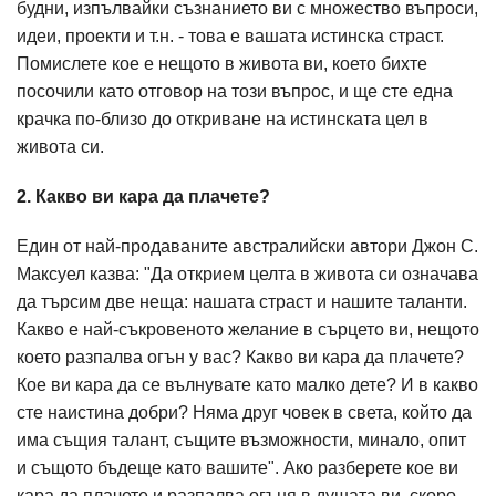
будни, изпълвайки съзнанието ви с множество въпроси,
идеи, проекти и т.н. - това е вашата истинска страст.
Помислете кое е нещото в живота ви, което бихте
посочили като отговор на този въпрос, и ще сте една
крачка по-близо до откриване на истинската цел в
живота си.
2. Какво ви кара да плачете?
Един от най-продаваните австралийски автори Джон С.
Максуел казва: "Да открием целта в живота си означава
да търсим две неща: нашата страст и нашите таланти.
Какво е най-съкровеното желание в сърцето ви, нещото
което разпалва огън у вас? Какво ви кара да плачете?
Кое ви кара да се вълнувате като малко дете? И в какво
сте наистина добри? Няма друг човек в света, който да
има същия талант, същите възможности, минало, опит
и същото бъдеще като вашите". Ако разберете кое ви
кара да плачете и разпалва огъня в душата ви, скоро