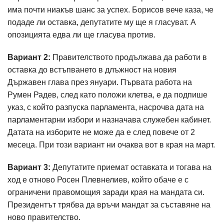
има почти ниакъв шанс за успех. Борисов вече каза, че
подаде ли оставка, депутатите му ще я гласуват. А
опозицията едва ли ще гласува против.
Вариант 2:
Правителството продължава да работи в
оставка до встъпването в длъжност на новия
Държавен глава през януари. Първата работа на
Румен Радев, след като положи клетва, е да подпише
указ, с който разпуска парламента, насрочва дата на
парламентарни избори и назначава служебен кабинет.
Датата на изборите не може да е след повече от 2
месеца. При този вариант ни очаква вот в края на март.
Вариант 3:
Депутатите приемат оставката и тогава на
ход е отново Росен Плевнелиев, който обаче е с
ограничени правомощия заради края на мандата си.
Президентът трябва да връчи мандат за съставяне на
ново правителство.