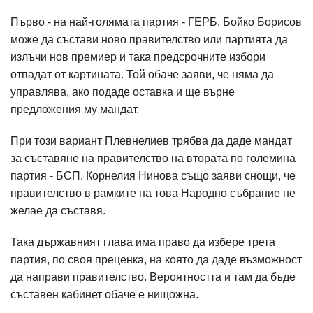
Първо - на най-голямата партия - ГЕРБ. Бойко Борисов
може да състави ново правителство или партията да
излъчи нов премиер и така предсрочните избори
отпадат от картината. Той обаче заяви, че няма да
управлява, ако подаде оставка и ще върне
предложения му мандат.
При този вариант Плевнелиев трябва да даде мандат
за съставяне на правителство на втората по големина
партия - БСП. Корнелия Нинова също заяви снощи, че
правителство в рамките на това Народно събрание не
желае да съставя.
Така държавният глава има право да избере трета
партия, по своя преценка, на която да даде възможност
да направи правителство. Вероятността и там да бъде
съставен кабинет обаче е нищожна.