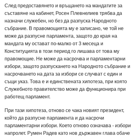
След предоставянето и връщането на мандатите за
съставяне на кабинет, Росен Плевнелиев трябва да
назначи служебен, но без да разпуска Народното
събрание. В правомощията му е записано, че той не
може да разпусне парламента, защото до края на
мандата му остават по-малко от 3 месеца и
Конституцията в този период го лишава от това му
правомощие. Не може да насрочва и парламентарни
избори, защото разпускането на Народното събрание и
насрочването на дата за избори се случват с един и
същи указ. Това е и единствената хипотеза, при която
Служебното правителство може да функционира при
работещ парламент.
При тази хипотеза, отново се чака новият президент,
който да разпусне парламента и да насрочи
парламентарни избори. Което отново означава - избори
напролет. Румен Радев като нов държавен глава обаче