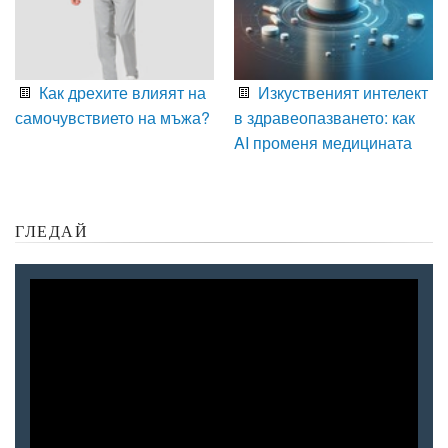
Как дрехите влияят на
Изкуственият интелект
самочувствието на мъжа?
в здравеопазването: как
AI променя медицината
ГЛЕДАЙ