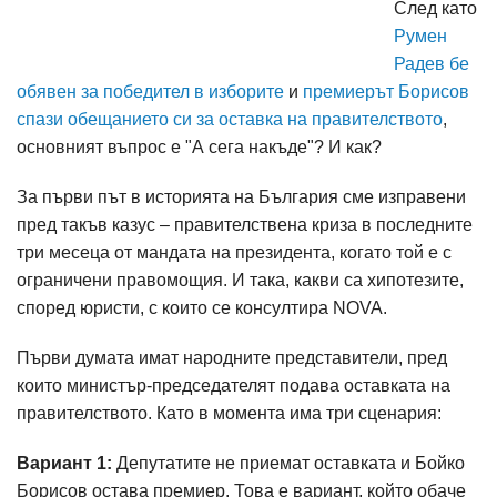
След като
Румен
Радев бе
обявен за победител в изборите
и
премиерът Борисов
спази обещанието си за оставка на правителството
,
основният въпрос е "А сега накъде"? И как?
За първи път в историята на България сме изправени
пред такъв казус – правителствена криза в последните
три месеца от мандата на президента, когато той е с
ограничени правомощия. И така, какви са хипотезите,
според юристи, с които се консултира NOVA.
Първи думата имат народните представители, пред
които министър-председателят подава оставката на
правителството. Като в момента има три сценария:
Вариант 1:
Депутатите не приемат оставката и Бойко
Борисов остава премиер. Това е вариант, който обаче