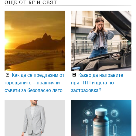
ОЩЕ ОТ БГ И СВЯТ
Как да се предпазим от
Какво да направите
горещините – практични
при ПТП и щета по
съвети за безопасно лято
застраховка?