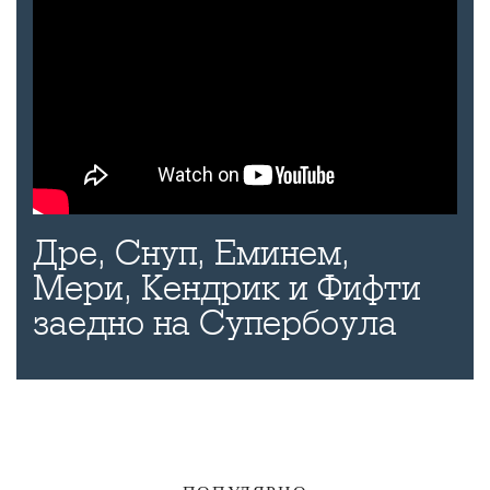
Дре, Снуп, Еминем,
Мери, Кендрик и Фифти
заедно на Супербоула