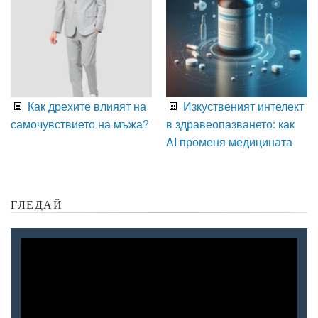
Как дрехите влияят на
Изкуственият интелект
самочувствието на мъжа?
в здравеопазването: как
AI променя медицината
ГЛЕДАЙ