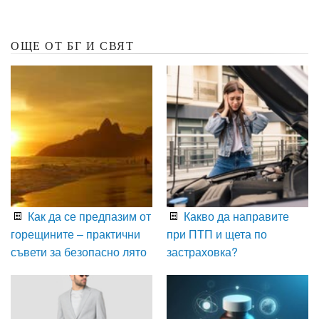
ОЩЕ ОТ БГ И СВЯТ
Как да се предпазим от
Какво да направите
горещините – практични
при ПТП и щета по
съвети за безопасно лято
застраховка?