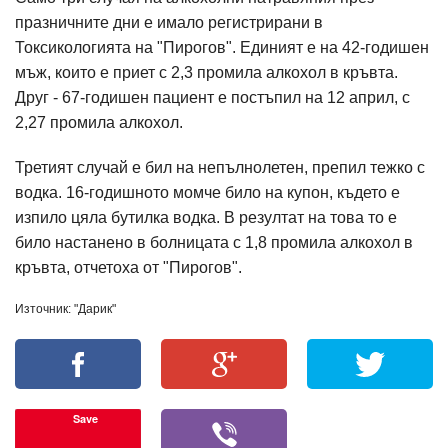
празничните дни е имало регистрирани в
Токсикологията на "Пирогов". Единият е на 42-годишен
мъж, които е приет с 2,3 промила алкохол в кръвта.
Друг - 67-годишен пациент е постъпил на 12 април, с
2,27 промила алкохол.
Третият случай е бил на непълнолетен, препил тежко с
водка. 16-годишното момче било на купон, където е
изпило цяла бутилка водка. В резултат на това то е
било настанено в болницата с 1,8 промила алкохол в
кръвта, отчетоха от "Пирогов".
Източник: "Дарик"
Save