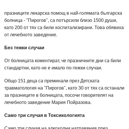
празниците лекарска помощ в най-голямата българска
болница - "Пирогов", са потърсили близо 1500 души,
като 200 от тях са били хоспитализирани. Това обявиха
от лечебното заведение.
Без тежки случаи
От болницата коментират, че празничните дни са били
стандартни, като не е имало по-тежки случаи.
Общо 151 деца са преминали през Детската
травматология на "Пирогов", като 30 от тях са останали
за празниците в болницата, посочи говорителят на
лечебното заведение Мария Пойразова.
Само три случая в Токсикологията
Само три случая на алкохолни натравяния през