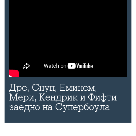
Дре, Снуп, Еминем,
Мери, Кендрик и Фифти
заедно на Супербоула