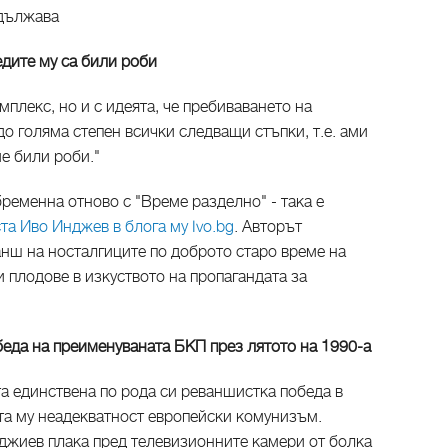
одължава
дедите му са били роби
мплекс, но и с идеята, че пребиваването на
о голяма степен всички следващи стъпки, т.е. ами
ме били роби."
бременна отново с "Време разделно" - така е
а Иво Инджев в блога му Ivo.bg
. Авторът
анш на носталгиците по доброто старо време на
 плодове в изкуството на пропагандата за
беда на преименуваната БКП през лятото на 1990-а
а единствена по рода си реваншистка победа в
ата му неадекватност европейски комунизъм.
жиев плака пред телевизионните камери от болка