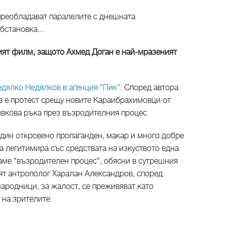
преобладават паралелите с днешната
бстановка...
ият филм, защото Ахмед Доган е най-мразеният
дялко Недялков в агенция "Пик"
. Според автора
в е протест срещу новите Караибрахимовци от
ивкова ръка през възродителния процес
един откровено пропаганден, макар и много добре
а легитимира със средствата на изкуството една
аме "възродителен процес", обясни в сутрешния
ят антрополог Харалан Александров, според
народници, за жалост, се преживяват като
 на зрителите.