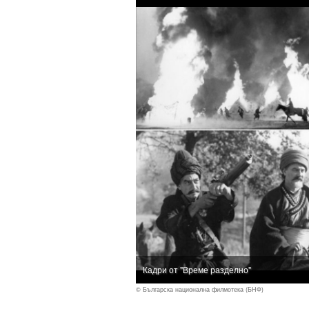
Кадри от "Време разделно"
© Българска национална филмотека (БНФ)