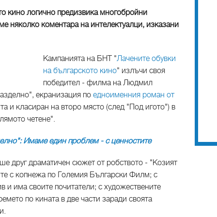
то кино логично предизвика многобройни
хме няколко коментара на интелектуалци, изказани
Кампанията на БНТ "
Лачените обувки
на българското кино
" излъчи своя
победител - филма на Людмил
разделно", екранизация по
едноименния роман от
та и класиран на второ място (след "Под игото") в
лямото четене".
елно": Имаме един проблем - с ценностите
ше друг драматичен сюжет от робството - "Козият
ите с копнежа по Големия Български Филм; с
в и има своите почитатели; с художествените
ремето по кината в две части заради своята
и.