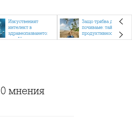
Изкуственият
Защо трябва да си
интелект в
почиваме: тайната на
здравеопазването:
продуктивността,
как AI променя
здравето и добрия
медицината
живот.
10 мнения