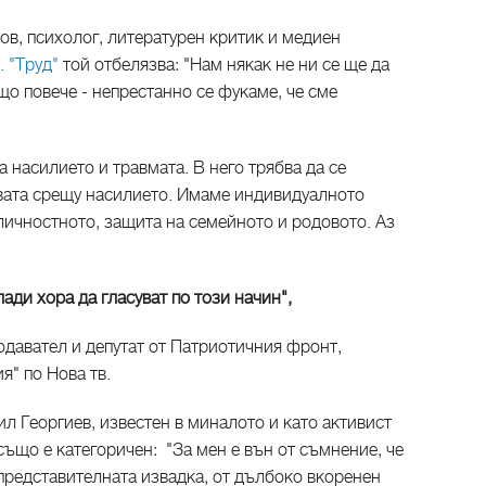
ов, психолог, литературен критик и медиен
. "Труд"
той отбелязва: "Нам някак не ни се ще да
що повече - непрестанно се фукаме, че сме
за насилието и травмата. В него трябва да се
ивата срещу насилието. Имаме индивидуалното
личностното, защита на семейното и родовото. Аз
ади хора да гласуват по този начин",
одавател и депутат от Патриотичния фронт,
я" по Нова тв.
 Георгиев, известен в миналото и като активист
ъщо е категоричен: "За мен е вън от съмнение, че
епредставителната извадка, от дълбоко вкоренен