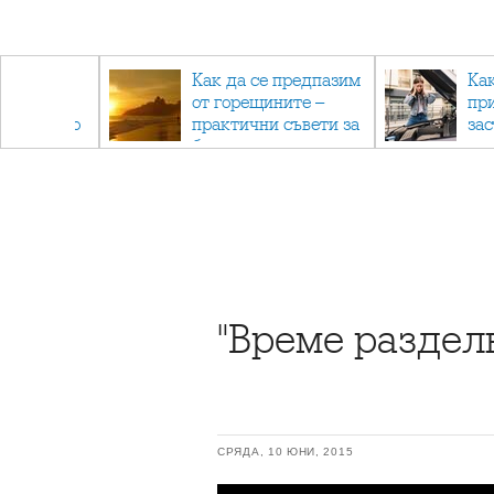
рез
Как да се предпазим
Ка
 - с
от горещините –
пр
ри отново
практични съвети за
за
та
безопасно лято
"Време раздел
СРЯДА, 10 ЮНИ, 2015