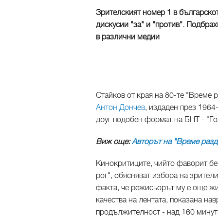
Зрителският номер 1 в българско
дискусии "за" и "против". Подбра
в различни медии
Стайков от края на 80-те "Време 
Антон Дончев
, издаден през 1964-
друг подобен формат на БНТ - "Го
Виж още:
Авторът на "Време разд
Кинокритиците, чийто фаворит бе
рог", обясняват избора на зрител
факта, че режисьорът му е още жи
качества на лентата, показана нав
продължителност - над 160 минут