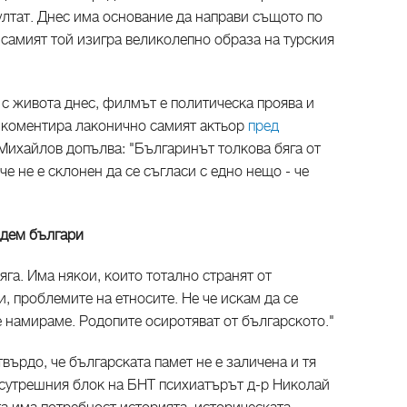
ултат. Днес има основание да направи същото по
самият той изигра великолепно образа на турския
 с живота днес, филмът е политическа проява и
 коментира лаконично самият актьор
пред
 Михайлов допълва: "Българинът толкова бяга от
че не е склонен да се съгласи с едно нещо - че
ъдем българи
сяга. Има някои, които тотално странят от
 проблемите на етносите. Не че искам да се
е намираме. Родопите осиротяват от българското."
твърдо, че българската памет не е заличена и тя
д сутрешния блок на БНТ психиатърът д-р Николай