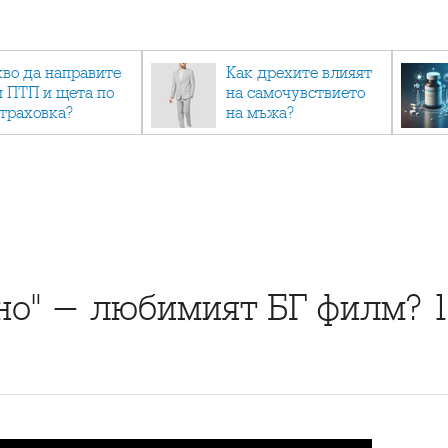
кво да направите
Как дрехите влияят
и ПТП и щета по
на самочувствието
страховка?
на мъжа?
но" - любимият БГ филм? 