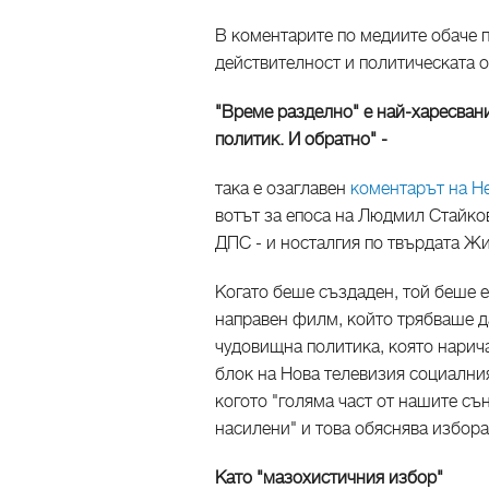
В коментарите по медиите обаче 
действителност и политическата о
"Време разделно" е най-харесван
политик. И обратно" -
така е озаглавен
коментарът на Не
вотът за епоса на Людмил Стайко
ДПС - и носталгия по твърдата Ж
Когато беше създаден, той беше 
направен филм, който трябваше д
чудовищна политика, която нарич
блок на Нова телевизия социални
когото "голяма част от нашите съ
насилени" и това обяснява избора
Като "мазохистичния избор"