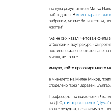
тълкува резултатите и Митко Новк
наблюдател. В
коментара си във в
забравим, че сме били жертви, не
жертви".
"Аз не бих казал, че това е филм 
отбележи и друг ракурс - съпрот
противопоставяне, отстояване на 
мисля, че това е
импулс, който провокира много мл
е мнението на Милен Михов, преп
споделено през "Здравей, Българи
Професорът по психология Людмил
на ДПС,
в интервю пред в. "Дума"
с
това е резултат, независимо от н