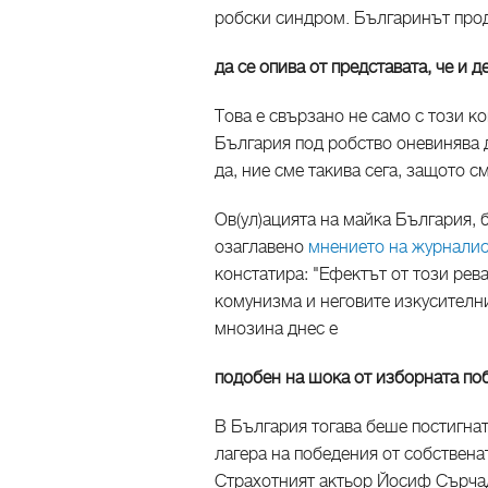
робски синдром. Българинът пр
да се опива от представата, че и 
Това е свързано не само с този ко
България под робство оневинява д
да, ние сме такива сега, защото с
Ов(ул)ацията на майка България, 
озаглавено
мнението на журналист
констатира: "Ефектът от този рев
комунизма и неговите изкусителни
мнозина днес е
подобен на шока от изборната по
В България тогава беше постигнат
лагера на победения от собствен
Страхотният актьор Йосиф Сърчад