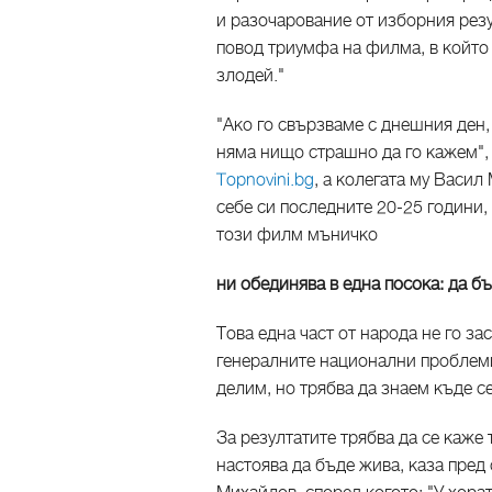
и разочарование от изборния рез
повод триумфа на филма, в който 
злодей."
"Ако го свързваме с днешния ден,
няма нищо страшно да го кажем",
Topnovini.bg
, а колегата му Васил
себе си последните 20-25 години, 
този филм мъничко
ни обединява в една посока: да б
Това една част от народа не го за
генералните национални проблеми,
делим, но трябва да знаем къде с
За резултатите трябва да се каже 
настоява да бъде жива, каза пре