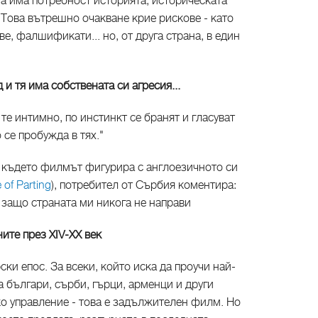
та има потребност историята, историческата
Това вътрешно очакване крие рискове - като
е, фалшификати... но, от друга страна, в един
и тя има собствената си агресия...
 те интимно, по инстинкт се бранят и гласуват
се пробужда в тях."
 където филмът фигурира с англоезичното си
 of Parting
), потребител от Сърбия коментира:
 защо страната ми никога не направи
ите през XIV-XX век
ски епос. За всеки, който иска да проучи най-
 българи, сърби, гърци, арменци и други
 управление - това е задължителен филм. Но