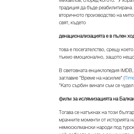
Михайлов, според когото: "У хора
традиция да бъде реабилитирана. 
вторичното производство на митов
свят, където
денационализацията е в пълен ход 
това е посегателство, срещу което
тъкмо емоционално, защото нещо 
В световната енциклопедия IMDB,
заглавие "Време на насилие" (
Time
"Като сърбин винаги съм се чудел
филм за ислямизацията на Балкан
Тогава се натъкнах на този българ
мрачните моменти от историята на
немюсюлмански народи под турско