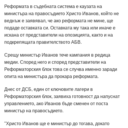
Реформата в съдебната система е каузата на
министъра на правосъдието Христо Иванов, който не
веднъж е заявявал, че ако реформата не мине, ще
подаде оставката си. Оставката му така или иначе е
искана от представители на опозицията, както и на
подкрепящата правителството АБВ.
Срещу министър Иванов тече кампания в редица
медии. Според него и според представители на
Реформаторския блок това се случва именно заради
опита на министъра да прокара реформата.
Днес от ДСБ, един от ключовите лагери в
Реформаторския блок, заявиха готовност да напуснат
управлението, ако Иванов бъде сменен от поста
министър на правосъдието.
"Христо Иванов ще е министър до тогава, докато