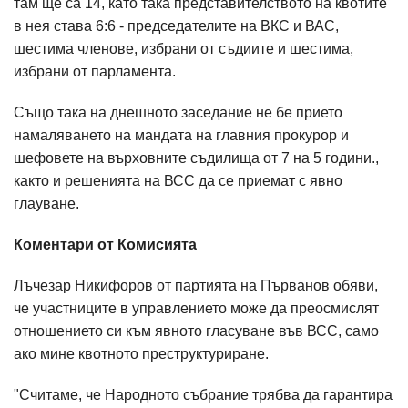
там ще са 14, като така представителството на квотите
в нея става 6:6 - председателите на ВКС и ВАС,
шестима членове, избрани от съдиите и шестима,
избрани от парламента.
Също така на днешното заседание не бе прието
намаляването на мандата на главния прокурор и
шефовете на върховните съдилища от 7 на 5 години.,
както и решенията на ВСС да се приемат с явно
глауване.
Коментари от Комисията
Лъчезар Никифоров от партията на Първанов обяви,
че участниците в управлението може да преосмислят
отношението си към явното гласуване във ВСС, само
ако мине квотното преструктуриране.
"Считаме, че Народното събрание трябва да гарантира