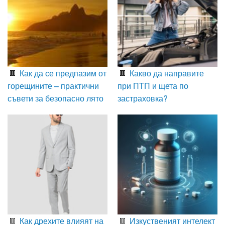
Как да се предпазим от
Какво да направите
горещините – практични
при ПТП и щета по
съвети за безопасно лято
застраховка?
Как дрехите влияят на
Изкуственият интелект