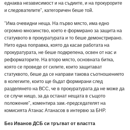
еднаква независимост и на съдиите, и на прокурорите
и следователите", категоричен беше той.
"Има очевидни неща. На първо място, има едно
огромно мнозинство, което е формирано за защита на
статуквото в прокуратурата и то беше демонстрирано.
Нито една поправка, която да касае работата на
прокуратурата, не беше подкрепена, освен от нас и
реформаторите. На второ място, основната битка,
която се проведе от силите, които защитават
статуквото, беше да се направи такова съотношението
в колегиите, които ще бъдат формирани след
разделянето на ВСС, че в прокуратурата да не може да
се случи нищо, за да останат нещата в същото
положение", коментира зам.-председателят на
комисията Атанас Атанасов в интервю за БНР.
Без Иванов ДСБ си тръгват от властта