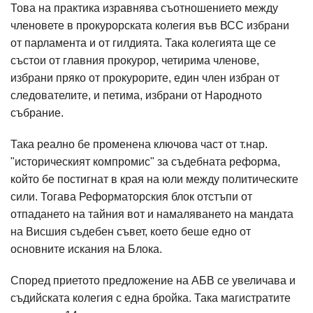
Това на практика изравнява съотношението между
членовете в прокурорската колегия във ВСС избрани
от парламента и от гилдията. Така колегията ще се
състои от главния прокурор, четирима членове,
избрани пряко от прокурорите, един член избран от
следователите, и петима, избрани от Народното
събрание.
Така реално бе променена ключова част от т.нар.
"историческият компромис" за съдебната реформа,
който бе постигнат в края на юли между политическите
сили. Тогава Реформаторския блок отстъпи от
отпадането на тайния вот и намаляването на мандата
на Висшия съдебен съвет, което беше едно от
основните искания на Блока.
Според приетото предложение на АБВ се увеличава и
съдийската колегия с една бройка. Така магистратите