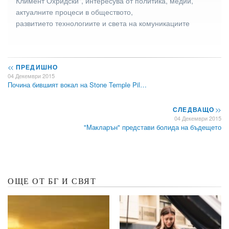
Климент Охридски", интересува от политика, медии,
актуалните процеси в обществото,
развитието технологиите и света на комуникациите
<<
ПРЕДИШНО
04 Декември 2015
Почина бившият вокал на Stone Temple Pil…
СЛЕДВАЩО
>>
04 Декември 2015
"Макларън" представи болида на бъдещето
ОЩЕ ОТ БГ И СВЯТ