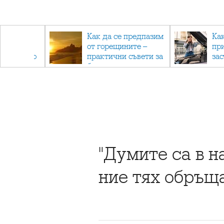
рез
Как да се предпазим
Ка
 - с
от горещините –
пр
ри отново
практични съвети за
за
та
безопасно лято
"Думите са в н
ние тях обръщ