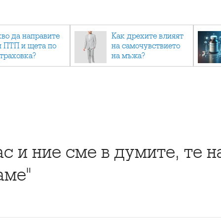
кво да направите
Как дрехите влияят
и ПТП и щета по
на самочувствието
страховка?
на мъжа?
ас и ние сме в думите, те 
аме"