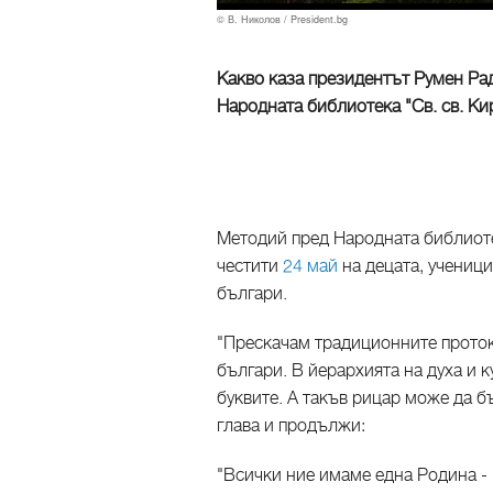
© В. Николов / President.bg
Какво каза президентът Румен Рад
Народната библиотека "Св. св. К
Методий пред Народната библиоте
честити
24 май
на децата, ученици
българи.
"Прескачам традиционните прото
българи. В йерархията на духа и к
буквите. А такъв рицар може да б
глава и продължи:
"Всички ние имаме една Родина -