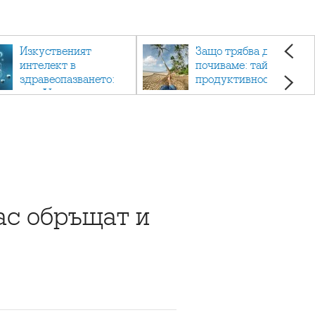
Изкуственият
Защо трябва да си
интелект в
почиваме: тайната на
здравеопазването:
продуктивността,
как AI променя
здравето и добрия
медицината
живот.
нас обръщат и