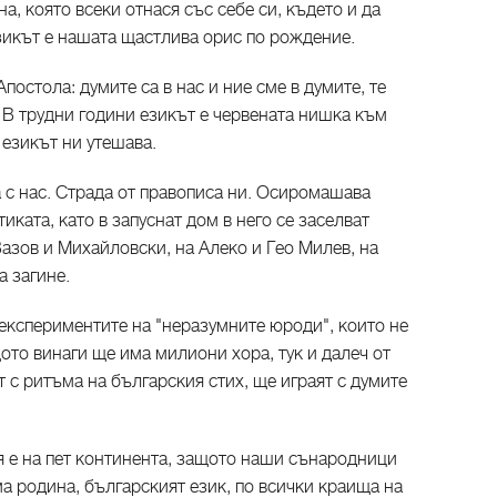
а, която всеки отнася със себе си, където и да
Езикът е нашата щастлива орис по рождение.
остола: думите са в нас и ние сме в думите, те
 В трудни години езикът е червената нишка към
 езикът ни утешава.
а с нас. Страда от правописа ни. Осиромашава
иката, като в запуснат дом в него се заселват
азов и Михайловски, на Алеко и Гео Милев, на
а загине.
експериментите на "неразумните юроди", които не
щото винаги ще има милиони хора, тук и далеч от
 с ритъма на българския стих, ще играят с думите
я е на пет континента, защото наши сънародници
ма родина, българският език, по всички краища на