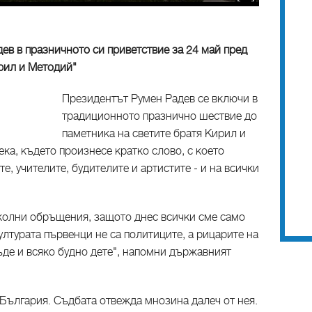
ев в празничното си приветствие за 24 май пред
ирил и Методий"
Президентът Румен Радев се включи в
традиционното празнично шествие до
паметника на светите братя Кирил и
ка, където произнесе кратко слово, с което
те, учителите, будителите и артистите - и на всички
колни обръщения, защото днес всички сме само
ултурата първенци не са политиците, а рицарите на
ъде и всяко будно дете", напомни държавният
 България. Съдбата отвежда мнозина далеч от нея.