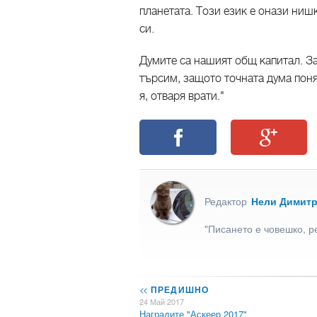
планетата. Този език е онази нишк
си.
Думите са нашият общ капитал. Зат
търсим, защото точната дума поня
я, отваря врати."
Редактор
Нели Димит
"Писането е човешко, р
<<
ПРЕДИШНО
24 Май 2017
Наградите "Аскеер 2017"