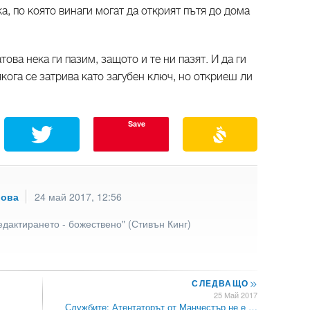
а, по която винаги могат да открият пътя до дома
ова нека ги пазим, защото и те ни пазят. И да ги
кога се затрива като загубен ключ, но откриеш ли
Save
рова
24 май 2017, 12:56
едактирането - божествено" (Стивън Кинг)
СЛЕДВАЩО
>>
25 Май 2017
Службите: Атентаторът от Манчестър не е …