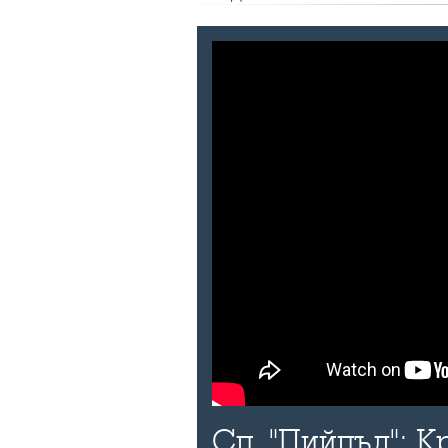
Сп. "Пийпъл": К