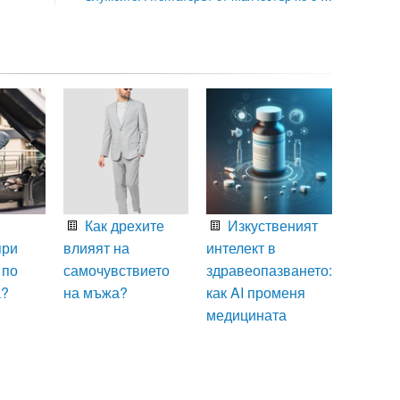
Как дрехите
Изкуственият
при
влияят на
интелект в
 по
самочувствието
здравеопазването:
а?
на мъжа?
как AI променя
медицината