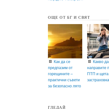
ОЩЕ ОТ БГ И СВЯТ
Как да се
Какво да
предпазим от
направите 
горещините –
ПТП и щета
практични съвети
застраховк
за безопасно лято
ГЛЕДАЙ