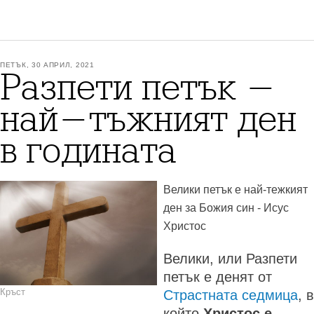
ПЕТЪК, 30 АПРИЛ, 2021
Разпети петък -
най-тъжният ден
в годината
Велики петък е най-тежкият
ден за Божия син - Исус
Христос
Велики, или Разпети
петък е денят от
Кръст
Страстната седмица
, в
който
Христос е