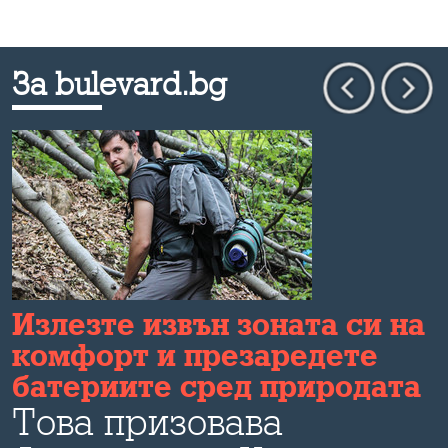
За bulevard.bg
Излезте извън зоната си на
комфорт и презаредете
батериите сред природата
Това призовава