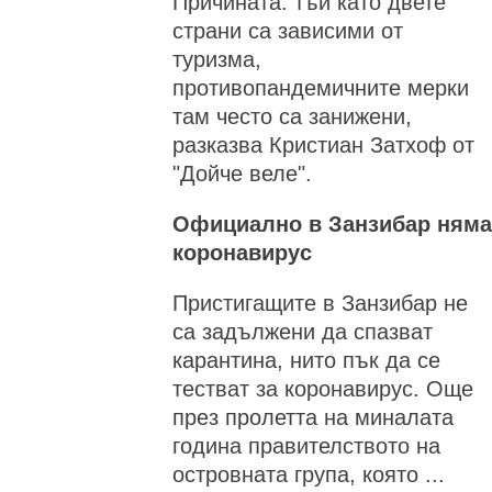
Причината: тъй като двете
страни са зависими от
туризма,
противопандемичните мерки
там често са занижени,
разказва Кристиан Затхоф от
"Дойче веле".
Официално в Занзибар няма
коронавирус
Пристигащите в Занзибар не
са задължени да спазват
карантина, нито пък да се
тестват за коронавирус. Още
през пролетта на миналата
година правителството на
островната група, която ...