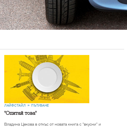
ЛАЙФСТАЙЛ
ПЪТУВАНЕ
"Опитай това"
Владина Цекова в откъс от новата книга с "вкусни" и