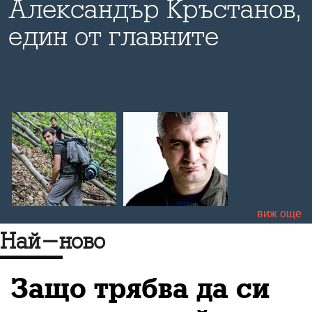
Александър Кръстанов,
един от главните
организатори на Happy
Escape - "Щастливо
бягство"
виж още
Най-ново
Защо трябва да си