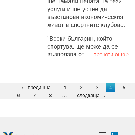
ще намали цената на тези
услуги и ще успее да
възстанови икономическия
живот в спортните клубове.
"Всеки българин, който
спортува, ще може да се
възползва от ...
прочети още
← предишна
1
2
3
4
5
6
7
8
…
следваща →