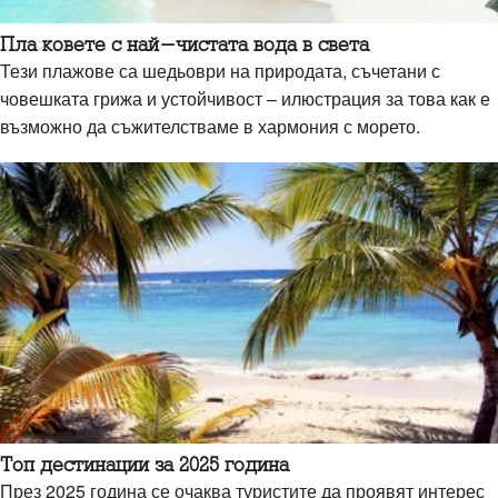
Плажовете с най-чистата вода в света
Тези плажове са шедьоври на природата, съчетани с
човешката грижа и устойчивост – илюстрация за това как е
възможно да съжителстваме в хармония с морето.
Топ дестинации за 2025 година
През 2025 година се очаква туристите да проявят интерес