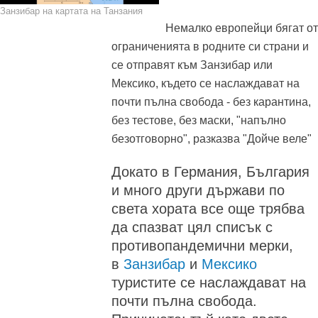
Занзибар на картата на Танзания
Немалко европейци бягат от
ограниченията в родните си страни и
се отправят към Занзибар или
Мексико, където се наслаждават на
почти пълна свобода - без карантина,
без тестове, без маски, "напълно
безотговорно", разказва "Дойче веле"
Докато в Германия, България
и много други държави по
света хората все още трябва
да спазват цял списък с
противопандемични мерки,
в
Занзибар
и
Мексико
туристите се наслаждават на
почти пълна свобода.