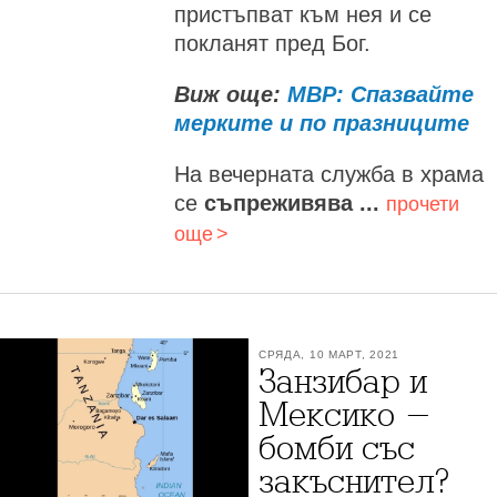
пристъпват към нея и се
покланят пред Бог.
Виж още:
МВР: Спазвайте
мерките и по празниците
На вечерната служба в храма
се
съпреживява ...
прочети
още
СРЯДА, 10 МАРТ, 2021
Занзибар и
Мексико -
бомби със
закъснител?