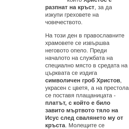
разпнат на кръст
, за да
изкупи греховете на
човечеството.
На този ден в православните
храмовете се извършва
неговото опело. Преди
началото на службата на
специално място в средата на
църквата се издига
символичен гроб Христов
,
украсен с цветя, а на престола
се поставя плащаницата -
платът, с който е било
завито мъртвото тяло на
Исус след свалянето му от
кръста
. Молещите се