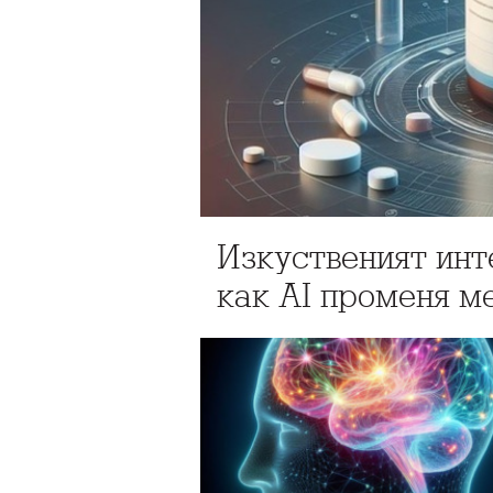
Изкуственият инт
как AI променя м