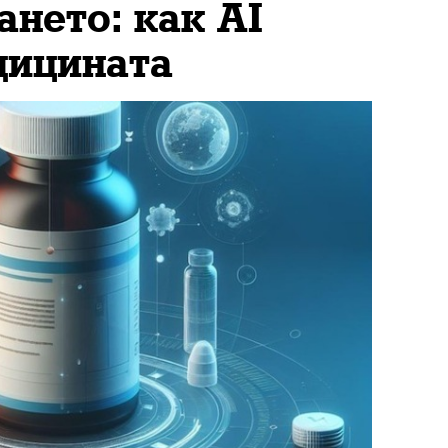
ането: как AI
дицината