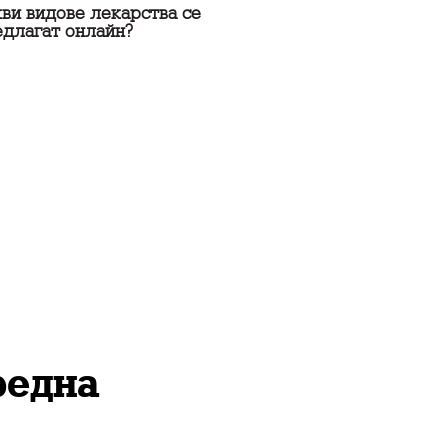
ви видове лекарства се
едлагат онлайн?
редна