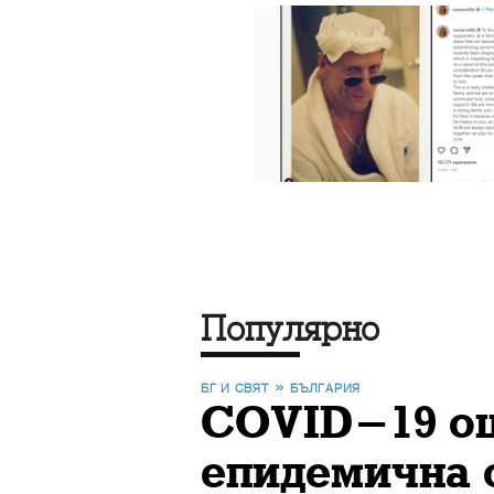
Популярно
БГ И СВЯТ
БЪЛГАРИЯ
COVID-19 още
епидемична 