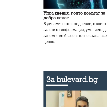
Упражнения, които помагат за
добра памет
В динамичното ежедневие, в което
залети от информация, умението д
запомняме бързо и точно става все
ценно.
За bulevard.bg
ак да се
ехода между