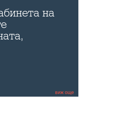
абинета на
те
ната,
 и страхотен
д-р Тихомир
виж още