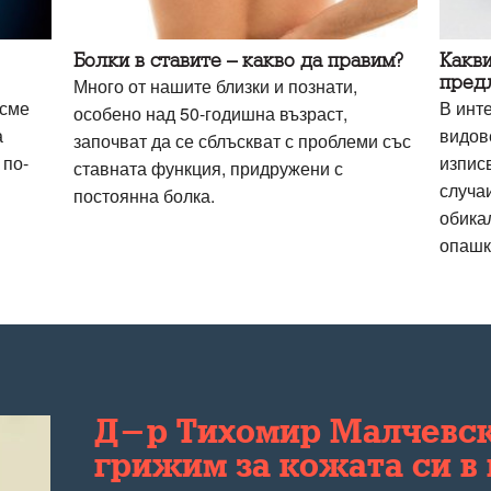
Болки в ставите – какво да правим?
Какви
пред
Много от нашите близки и познати,
 сме
В инт
особено над 50-годишна възраст,
а
видове
започват да се сблъскват с проблеми със
 по-
изписв
ставната функция, придружени с
случа
постоянна болка.
обикал
опашк
Д-р Тихомир Малчевски
грижим за кожата си в