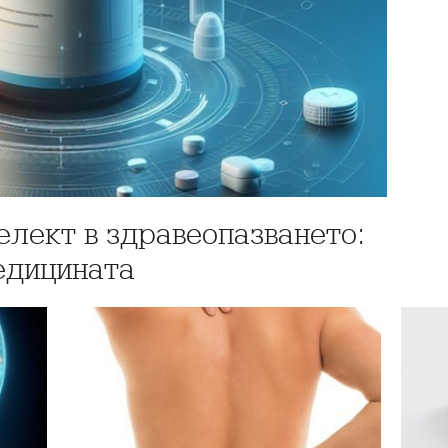
елект в здравеопазването:
едицината