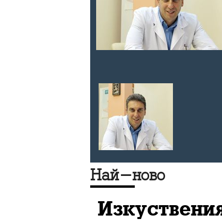
нета на
а,
страхотен
 Тихомир
Най-ново
Изкуствения