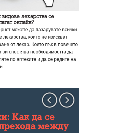
 видове лекарства се
лагат онлайн?
ернет можете да пазарувате всички
 лекарства, които не изискват
ане от лекар. Което пък в повечето
и ви спестява необходимостта да
яте по аптеките и да се редите на
и.
: Как да се
 прехода между