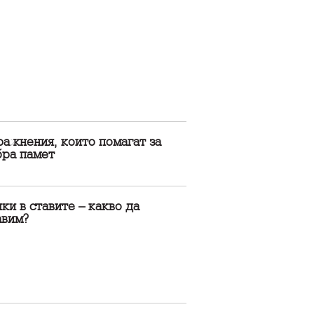
ажнения, които помагат за
бра памет
ки в ставите – какво да
авим?