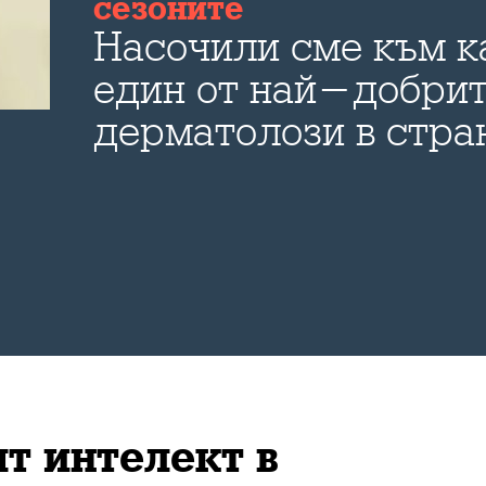
сезоните
Насочили сме към к
един от най-добри
дерматолози в стра
изключителен човек
професионалист - 
Малчевски.
т интелект в