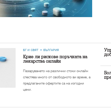
Упр
БГ И СВЯТ
БЪЛГАРИЯ
до
Крие ли рискове поръчката на
лекарства онлайн
Пазаруването на различни стоки онлайн
Бол
спестява много от свободното ви време, а
пр
предлаганите офертите са на изгодни
цени.