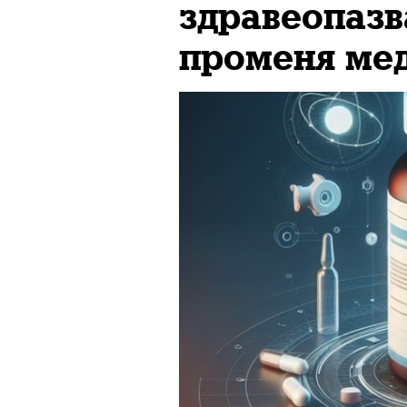
здравеопазв
променя ме