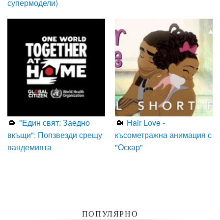
супермодели)
"Един свят: Заедно
Hair Love -
вкъщи": Попзвезди срещу
късометражна анимация с
пандемията
"Оскар"
ПОПУЛЯРНО