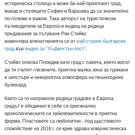
историческа столица и може би най-приятният град,
макар и столиците София и Варшава да са значително
по-големи и важни. Така авторът на туристически
пътеводители за Европа и водещ на редица
предавания за пътуване Рик Стийвс
коментира впечатленията си от
най-стария български
град
във
видео за "Хъфингтън пост"
.
Стийвс описва Пловдив като град с павета, които могат
да ти счупят глезените, приятна малка зона за гурмани
и хипстъри и невероятна атмосфера на пешеходния
булевард.
Както са го направили редица градове в Европа,
градът е обединил в себе си оригинално
археологическите си забележителности в приятна
форма. Пластовете са любопитни - под щастливото
спокойствие на 2016 г. се крие здрава комунистическа