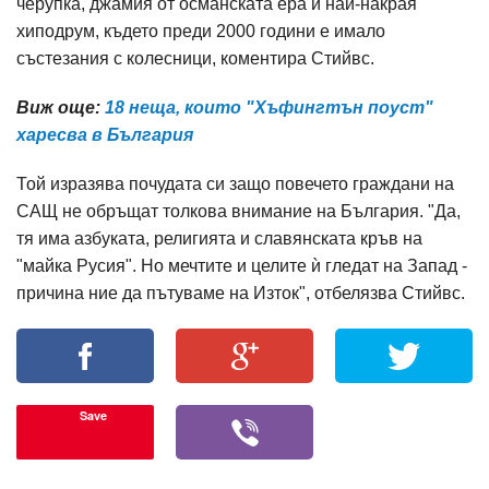
черупка, джамия от османската ера и най-накрая
хиподрум, където преди 2000 години е имало
състезания с колесници, коментира Стийвс.
Виж още:
18 неща, които "Хъфингтън поуст"
харесва в България
Той изразява почудата си защо повечето граждани на
САЩ не обръщат толкова внимание на България. "Да,
тя има азбуката, религията и славянската кръв на
"майка Русия". Но мечтите и целите ѝ гледат на Запад -
причина ние да пътуваме на Изток", отбелязва Стийвс.
Save