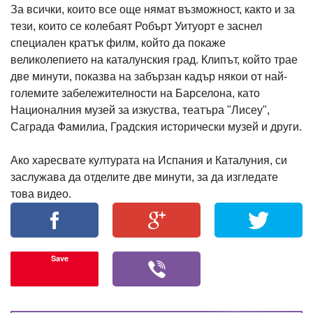
За всички, които все още нямат възможност, както и за
тези, които се колебаят Робърт Уитуорт е заснел
специален кратък филм, който да покаже
великолепието на каталунския град. Клипът, който трае
две минути, показва на забързан кадър някои от най-
големите забележителности на Барселона, като
Националния музей за изкуства, театъра "Лисеу",
Саграда Фамилиа, Градския исторически музей и други.
Ако харесвате културата на Испания и Каталуния, си
заслужава да отделите две минути, за да изгледате
това видео.
Save