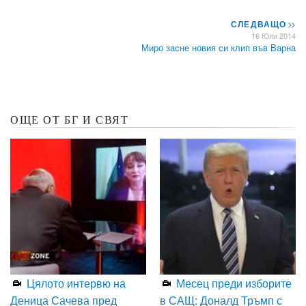
СЛЕДВАЩО
>>
16 Юли 2014
Миро засне новия си клип във Варна
ОЩЕ ОТ БГ И СВЯТ
Цялото интервю на
Месец преди изборите
Деница Сачева пред
в САЩ: Доналд Тръмп с