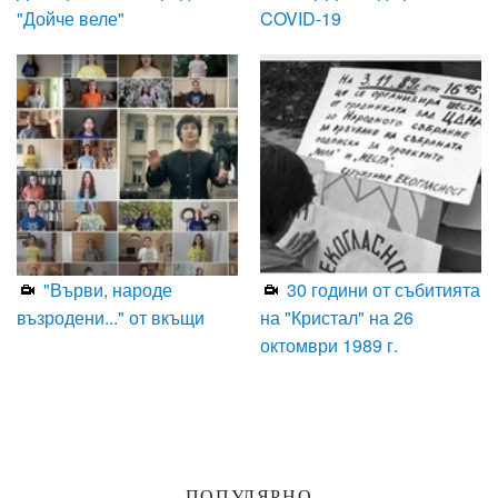
"Дойче веле"
COVID-19
"Върви, народе
30 години от събитията
възродени..." от вкъщи
на "Кристал" на 26
октомври 1989 г.
ПОПУЛЯРНО