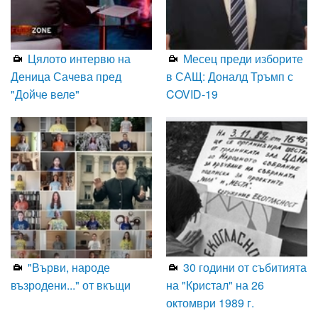
Цялото интервю на
Месец преди изборите
Деница Сачева пред
в САЩ: Доналд Тръмп с
"Дойче веле"
COVID-19
"Върви, народе
30 години от събитията
възродени..." от вкъщи
на "Кристал" на 26
октомври 1989 г.