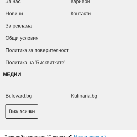
За нас
Кариери
Новини
Контакти
За реклама
Общи условия
Политика за поверителност
Политика на 'Бисквитките'
МЕДИИ
Bulevard.bg
Kulinaria.bg
Виж всички
Tози сайт използва "Бисквитки".
Научи повече