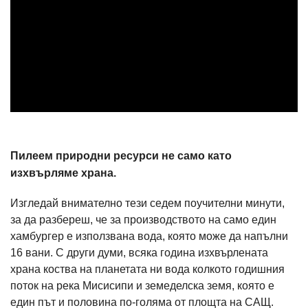
Пилеем природни ресурси не само като
изхвърляме храна.
Изгледай внимателно тези седем поучителни минути,
за да разбереш, че за производството на само един
хамбургер е използвана вода, която може да напълни
16 вани. С други думи, всяка година изхвърлената
храна коства на планетата ни вода колкото годишния
поток на река Мисисипи и земеделска земя, която е
един път и половина по-голяма от площта на САЩ.