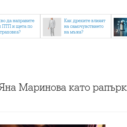
кво да направите
Как дрехите влияят
и ПТП и щета по
на самочувствието
страховка?
на мъжа?
 Яна Маринова като рапър