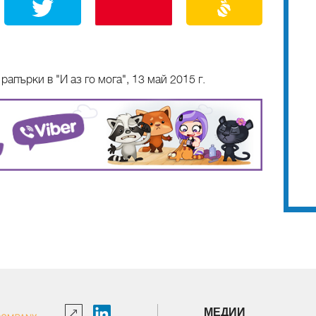
апърки в "И аз го мога", 13 май 2015 г.
МЕДИИ