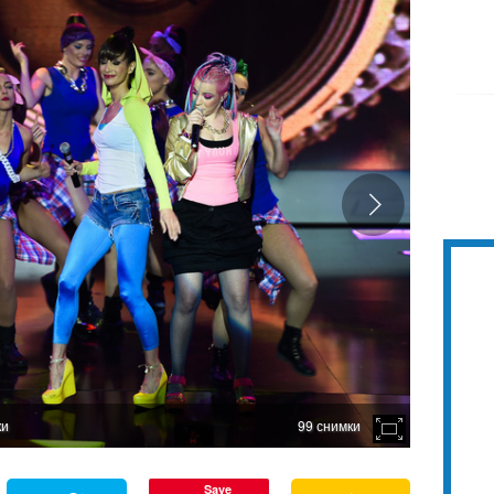
ки
99 снимки
Save