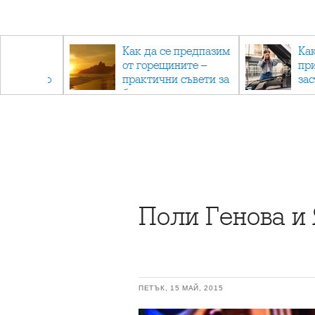
рез
Как да се предпазим
Ка
 - с
от горещините –
пр
ри отново
практични съвети за
за
та
безопасно лято
Поли Генова и
ПЕТЪК, 15 МАЙ, 2015