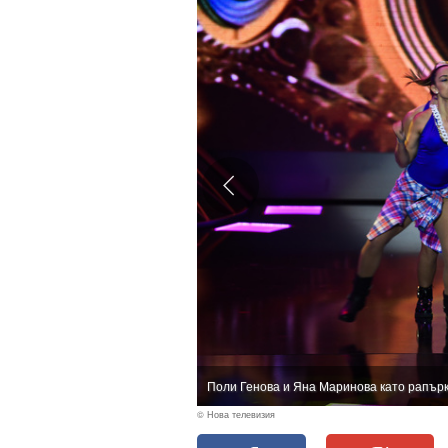
Поли Генова и Яна Маринова като рапър
© Нова телевизия