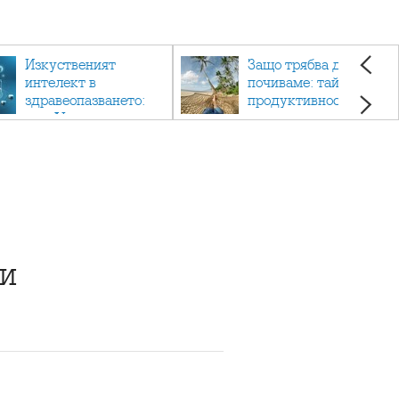
Изкуственият
Защо трябва да си
интелект в
почиваме: тайната на
здравеопазването:
продуктивността,
как AI променя
здравето и добрия
медицината
живот.
ки